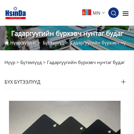
MN
Гадаргуугийн бүрхэвч нунтаг будаг
Нүүр хуудас
>
Бүтээлүүд
>
Гадаргуугийн бүрхэвч нунтаг будаг
Нүүр >
Бүтээлүүд
>
Гадаргуугийн бүрхэвч нунтаг будаг
БҮХ БҮТЭЭЛҮҮД