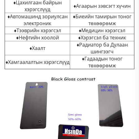
♦Цахилгаан байрын
♦Агаарын зэвсэгт хүчин
хэрэгслүүд
♦Автомашинд зориулсан
♦Биеийн тамирын тоног
электроник
төхөөрөмж
♦Тээврийн хэрэгсэл
♦Медицин хэрэгсэл
♦Нефтийн хоолой
♦Хэрэгсэл ба техник
♦Радиатор ба Дулаан
♦Хаалт
шингээгч
♦Гадаадын тоног
♦Хамгаалалтын хэрэгслүүд
төхөөрөмж