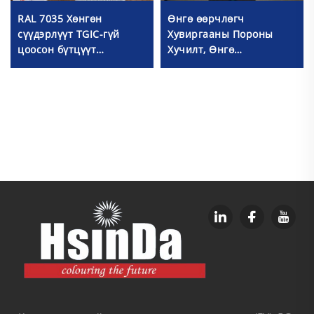
RAL 7035 Хөнгөн
Өнгө өөрчлөгч
сүүдэрлүүт TGIC-гүй
Хувиргааны Пороны
цоосон бүтцүүт
Хучилт, Өнгө
полиэстерийн
Өөрчлөгдөх Төмрийн
цахилгаан цагаар
Текстур, Хуурмаглалын
халуунд хайлах боёлт
Пороны Будаг
будаг, металл хэрэглээд