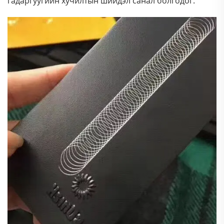
гадаргуугийн хучилтын шийдэл санал болгодог.