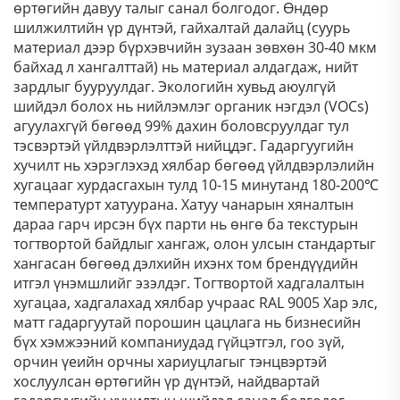
өртөгийн давуу талыг санал болгодог. Өндөр
шилжилтийн үр дүнтэй, гайхалтай далайц (суурь
материал дээр бүрхэвчийн зузаан зөвхөн 30-40 мкм
байхад л хангалттай) нь материал алдагдаж, нийт
зардлыг бууруулдаг. Экологийн хувьд аюулгүй
шийдэл болох нь нийлэмлэг органик нэгдэл (VOCs)
агуулахгүй бөгөөд 99% дахин боловсруулдаг тул
тэсвэртэй үйлдвэрлэлттэй нийцдэг. Гадаргуугийн
хучилт нь хэрэглэхэд хялбар бөгөөд үйлдвэрлэлийн
хугацааг хурдасгахын тулд 10-15 минутанд 180-200℃
температурт хатуурана. Хатуу чанарын хяналтын
дараа гарч ирсэн бүх парти нь өнгө ба текстурын
тогтвортой байдлыг хангаж, олон улсын стандартыг
хангасан бөгөөд дэлхийн ихэнх том брендүүдийн
итгэл үнэмшлийг эзэлдэг. Тогтвортой хадгалалтын
хугацаа, хадгалахад хялбар учраас RAL 9005 Хар элс,
матт гадаргуутай порошин цацлага нь бизнесийн
бүх хэмжээний компаниудад гүйцэтгэл, гоо зүй,
орчин үеийн орчны хариуцлагыг тэнцвэртэй
хослуулсан өртөгийн үр дүнтэй, найдвартай