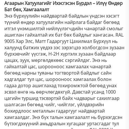
Агаарын Хатуулагийг Ихэсгэсэн Бүрдэл – Илүү Өндөр
Бат бөх, Хамгаалалт
Энэ бүрхүүлийн найдвартай байдлын үндсэн хэсэгт
түүний өндөр хатуулагийн найрлага байдаг бөгөөд
итгэл үнэмшилтэй нийлүүлэгчдийн чанартай смолыг
ашиглан гайхалтай их бат бөх байдлыг хангасан. RAL
9005 Хар Элс, Матт Гадаргуут Цахилмал Бүрхүүл нь
халуунд батжих үедээ зэс зэрэгцээ холбогдсон зузаан
бүрхэвчийг үүсгэж, H-2H хүртэлх зузаан байдлаар
цацах, зуух, мөргөлдөхөөс сэргийлдэг. Энэ нь
гайхалтай цас, шорооноос хамгаалах чанартай
бөгөөд нарны туяаны тогтвортой байдлыг сайн
хадгалдаг тул цас, шорооноос хамгаалах болон
гадаа дотор ашиглахад тохиромжтой бөгөөд унах
эсвэл өнгө нь өөрчлөгдөхгүй. Давстай усанд 1000
цагийн туршид тэсвэртэй байх чадварыг сахилгаар
шалгасан бөгөөд чийг, чийглэг, үйлдвэрийн
бохирдлоос металлын гадаргууг найдвартай
хамгаалдаг. Энэ бүх талын хамгаалалт нь бүрхэгдсэн
бүтээгдэхүүний амьдралын хугацааг уртасгадаг тул