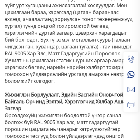
зүйг урт хугацааны ажиллагаатай хослуулдаг. Мөн
цахилгаан бараа, хэрэгсэлд (цагаан бараанаас
эхлээд, ачаалалтанд зориулсан тоног төхөөрөмжүүд
хүртэл) түүнд онцгой тохиромжтой бөгөөд
хэрэглэгчийн дуртай загвар, цэвэрхэн харагдацыг
бий болгодог. Бүх түгээмэл металлын суурь (галван
чигдсэн ган, хуванцар, цагаан тугалга) - тай нийцдэг
RAL 9005 Хар Элс, Матт Гадаргуугийн Порофлок
Хучилт нь цахилгаан статик шүрших аргаар амархан
хэрэгжих бөгөөд нарийн нарийн хэлбэрт тохирч,
томоохон үйлдвэрлэлийн урсгалд амархан нэвтрэх
боломжийг олгодог.
Жижиглэн Борлуулалт, Эдийн Засгийн Оновчтой,
Байгаль Орчинд Ээлтэй, Хэрэглэгчид Хялбар Ашиглах
Загвар
Өрсөлдөхүйц жижиглэн боодолтой үнээр санал
болгож буй RAL 9005 Хар элс, матт гадаргуутай
порошин цацлага нь чанарыг хэтрүүлэхгүйгээр
томоохон төслүүд болон үйлдвэрлэгчдэд онцгой