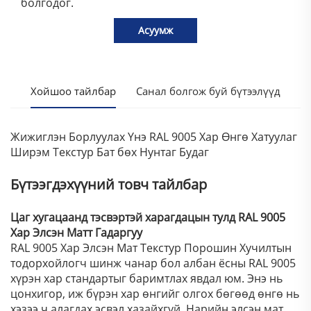
болгодог.
Асуумж
Хойшоо тайлбар
Санал болгож буй бүтээлүүд
Жижиглэн Борлуулах Үнэ RAL 9005 Хар Өнгө Хатуулаг
Ширэм Текстур Бат бөх Нунтаг Будаг
Бүтээгдэхүүний товч тайлбар
Цаг хугацаанд тэсвэртэй харагдацын тулд RAL 9005
Хар Элсэн Матт Гадаргуу
RAL 9005 Хар Элсэн Мат Текстур Порошин Хучилтын
тодорхойлогч шинж чанар бол албан ёсны RAL 9005
хүрэн хар стандартыг баримтлах явдал юм. Энэ нь
цонхигор, иж бүрэн хар өнгийг олгох бөгөөд өнгө нь
хэзээ ч алагдах эсвэл хазайхгүй. Нарийн элсэн мат