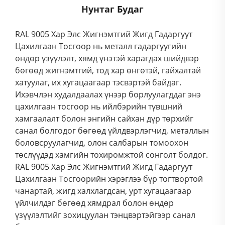
Нунтаг Будаг
RAL 9005 Хар Элс Жигнэмтгий Жигд Гадаргуут
Цахилгаан Тосгоор нь металл гадаргуугийн
өндөр үзүүлэлт, хямд үнэтэй харагдах шийдвэр
бөгөөд жигнэмтгий, тод хар өнгөтэй, гайхалтай
хатуулаг, их хугацаагаар тэсвэртэй байдаг.
Ихэвчлэн худалдаалах үнээр борлуулагддаг энэ
цахилгаан тосгоор нь ийлбэрийн түвшний
хамгаалалт болон энгийн сайхан дүр төрхийг
санал болгодог бөгөөд үйлдвэрлэгчид, металлын
боловсруулагчид, олон салбарын томоохон
төслүүдэд хамгийн тохиромжтой сонголт болдог.
RAL 9005 Хар Элс Жигнэмтгий Жигд Гадаргуут
Цахилгаан Тосгоорийн хэрэглээ бүр тогтвортой
чанартай, жигд халхлагдсан, урт хугацаагаар
үйлчилдэг бөгөөд хямдрал болон өндөр
үзүүлэлтийг зохицуулан тэнцвэртэйгээр санал