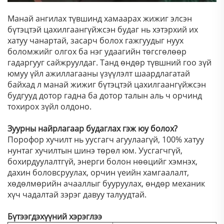
Манай ангилах түвшинд хамаарах жижиг элсэн
бүтэцтэй цахилгаангүйжсэн будаг нь хэтэрхий их
хатуу чанартай, засарч болох гажгуудыг нуух
боломжийг олгох ба нэг удаагийн төгсгөлөөр
гадаргууг сайжруулдаг. Танд өндөр түвшний гоо зүй
юмуу үйл ажиллагааны үзүүлэлт шаардлагатай
байхад л манай жижиг бүтэцтэй цахилгаангүйжсэн
будгууд дотор гадна ба дотор талын аль ч орчинд
тохирох зүйл олдоно.
Зуурны найрлагаар будаглах гэж юу болох?
Порофор хучилт нь уусгагч агуулаагүй, 100% хатуу
нунтаг хучилтын шинэ төрөл юм. Уусгагчгүй,
бохирдуулалтгүй, энерги болон нөөцийг хэмнэх,
дахин боловсруулах, орчин үеийн хамгаалалт,
хөдөлмөрийн ачааллыг бууруулах, өндөр механик
хүч чадалтай зэрэг давуу талуудтай.
Бүтээгдэхүүний хэрэглээ