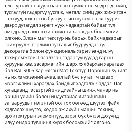
текстуртай хослуулснаар энэ хучилт нь мэдрэгдэхүйц,
тусгалгүй гадаргуу үүсгэж, металл хийц дэх жижигхэн
гажгууд, жишээ нь бултуургын шугам эсвэл суурин
дээрх дутагдал зэрэгт нуух чадвартай байдаг тул
амьдралд сайн тохиромжтой харагдах боломжийг
олгоно. Элсэн мат текстур нь барьж байх чадварыг
сайжруулж, гэрлийн тусгалыг бууруулдаг тул
декоратив болон функциональ хэрэглээнд илүү
тохиромжтой. Гялалзсан гадаргуунуудад гарын
хурууны хэв, засармагийн шарх хялбархан харагдах
бол RAL 9005 Хар Элсэн Мат Текстур Порошин Хучилт
нь их хэмжээний ачаалалтай бүс нутагт ч цэвэр,
мэргэжлийн харагдах байдлыг хадгалж чаддаг. Цаг
хугацаанд тэсвэртэй энэ дизайны шинж чанар нь
орчин үеийн болон индустриал дизайнгийн
загваруудыг нэгэнтэй болгох бөгөөд шүүгээ, файл
хадгалах шүүгээ, хөдөө аж ахуйн машин техник,
архитектурын элементүүд зэрэг бүх бүтээгдэхүүнд
илүү өндөр түвшинд хүрэх боломжийг олгоно.