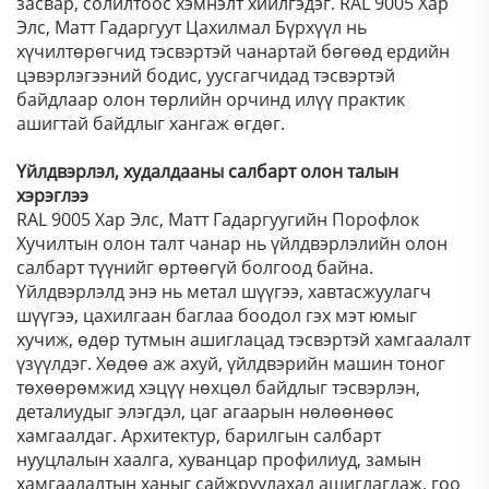
засвар, солилтоос хэмнэлт хийлгэдэг. RAL 9005 Хар
Элс, Матт Гадаргуут Цахилмал Бүрхүүл нь
хүчилтөрөгчид тэсвэртэй чанартай бөгөөд ердийн
цэвэрлэгээний бодис, уусгагчидад тэсвэртэй
байдлаар олон төрлийн орчинд илүү практик
ашигтай байдлыг хангаж өгдөг.
Үйлдвэрлэл, худалдааны салбарт олон талын
хэрэглээ
RAL 9005 Хар Элс, Матт Гадаргуугийн Порофлок
Хучилтын олон талт чанар нь үйлдвэрлэлийн олон
салбарт түүнийг өртөөгүй болгоод байна.
Үйлдвэрлэлд энэ нь метал шүүгээ, хавтасжуулагч
шүүгээ, цахилгаан баглаа боодол гэх мэт юмыг
хучиж, өдөр тутмын ашиглацад тэсвэртэй хамгаалалт
үзүүлдэг. Хөдөө аж ахуй, үйлдвэрийн машин тоног
төхөөрөмжид хэцүү нөхцөл байдлыг тэсвэрлэн,
деталиудыг элэгдэл, цаг агаарын нөлөөнөөс
хамгаалдаг. Архитектур, барилгын салбарт
нууцлалын хаалга, хуванцар профилиуд, замын
хамгаалалтын ханыг сайжруулахад ашиглагдаж, гоо