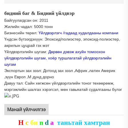
бидний баг & Бидний үйлдвэр
Байгуулагдсан он: 2011
Жилийн чадал: 5000 тонн
/
Бизнесийн төрөл:
Үйлдвэрлэгч
гадаад худалдааны компани
Үндсэн бүтээгдэхүүн: Эпоксид/полиэстер, эпоксид-полиэстер,
акрилын цуцрай гэх мэт
Үйлдвэрлэлийн шугам:
Дөрвөн дэвэж ахуйн томоохон
үйлдвэрлэлийн шугам, хоёр туршлагатай үйлдвэрлэлийн
шугам
,
,
Экспортын зах зээл: Дотоод зах зээл
Африк
латин Америк
,
,М
зүүн Европ
дунд дорно
Давуу тал: Сайн хөгжсөн үйлдвэрлэлийн тоног төхөөрөмж,
мэргэжлийн шалгах хэрэгсэл, мөн гавьяатай
судалгааны бүлэг
Манай үйлчилгээ
H
с
би
n
d
а
таньтай хамтран