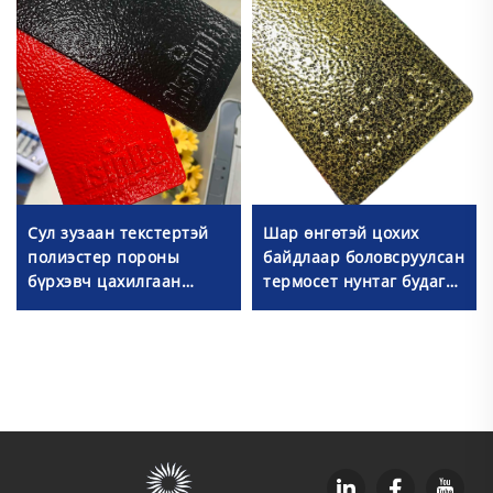
Сул зузаан текстертэй
Шар өнгөтэй цохих
полиэстер пороны
байдлаар боловсруулсан
бүрхэвч цахилгаан
термосет нунтаг будаг
кабинетт хэрэглэх,
эпоксид полиэстер
RAL9005 Муар пороны
метал сандалд
будаг
зориулсан