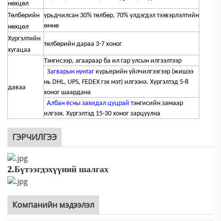
нөхцөл
Төлбөрийн
урьдчилсан 30% төлбөр, 70% үлдэгдэл
тээвэрлэлтийн
өмнө
нөхцөл
Хүргэлтийн
төлбөрийн дараа 3-7 хоног
хугацаа
Тэнгисээр, агаараар ба ил гар улсын илгээлтээр
Загварын нунтаг
курьерийн үйлчилгээгээр (жишээ
нь DHL, UPS, FEDEX гэх мэт) илгээнэ. Хүргэлтэд 5-8
даваа
хоног шаардана
Албан ёсны захидал цуцрай
тэнгисийн замаар
илгээх. Хүргэлтэд 15-30 хоног зарцуулна
ГЭРЧИЛГЭЭ
2.
Бүтээгдэхүүний шалгах
Компанийн мэдээлэл