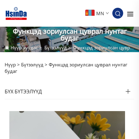
MN
Функцэд зориулсан цуврал нунтаг
будаг
Нүүр хуудас
>
Бүтээлүүд
>
Функцэд зориулсан цуврал нунтаг будаг
Нүүр >
Бүтээлүүд
>
Функцэд зориулсан цуврал нунтаг
будаг
БҮХ БҮТЭЭЛҮҮД