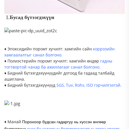
1.
Бусад бүтээгдэхүүн
♦ Эпоксидийн поромт хучилт: хамгийн сайн
коррозийн
хамгаалалтыг санал болгоно.
♦ Полиэстерийн поромт хучилт: хамгийн өндөр
гадны
тогтвортой чанар ба ажиллагааг санал болгоно.
♦ Бидний бүтээгдэхүүнүүдийг дотоод ба гадаад талбайд
ашиглана.
♦ Бидний бүтээгдэхүүнүүд
SGS, Tuv, Rohs, ISO гэрчилгээтэй.
♦ Манай
Пороноор будсан гадаргуу нь хүссэн өнгөөр
.
бэлтгэгдэнэ
өнгө ба гадаргын боловсруулалтын өргөн спектр