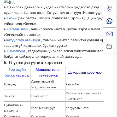
♦
Цахилсан давхаргын үндэс нь Смолын үндэслэл дээр
суурилсан
,
Цагаан эвэр
,
Хатуургагч агентууд
,
Нэмэлтүүд.
,
,
♦
Резин
(
зах
багтах
Эпокси
полиэстер
эрлийз
)
цацын үндсэн
гүйцэтгэлд үйлчлэх
♦
Цагаан эвэр
, өнгийг болон метал, цохны зэрэг нэмэлт
үйлчлэлийг нь хангах
♦
Хатуургагч агентууд
, хамрын хамтас резинтэй урвалд орж
тасралтгүй хамгаалах бүрхэвч үүсгэх
♦
Нэмэлтүүд
, гадаргууны үйлчлэл эсвэл гүйцэтгэлийн ялгаатай
байдлыг сайжруулах зориулалттай ашигладаг
6. Б
үтээгдэхүүний хэрэглээ
Гэр ахуйн
Машины тоног
Декоратив хэрэглээ
багаж
хэрэгсэл
төхөөрөмж
Уурны аюулгүй
Шувууд
Хээрийн
байдлын систем
Унсны ба косметикийн
Эмчлэг
Компьютер
шилэн сав
Цуцалгааны
Копи машинууд
Харууллын сав
машины
Гейзерүүд
Камерууд
Клеткууд