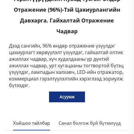
Отражение (96%)-Тэй Цахиурлангийн
Давхарга. Гайхалтай Отражение
Чадвар
Дээд сангийн, 96% өндөр отражение үзүүлдэг
цахиурлагт хөрвүүлэлт үзүүлдэг, гайхалтай оптик
ажиллах чадвар, хүч худалдааны үр дүнтэй
ажиллах чадвар, урт хугацааны тогтвортой бүтэц
үзүүлдэг, лампадын халхавч, LED-ийн отражатор,
коммерциал гэрэлтүүлэлтийн хэрэглээд зориулж
бүтээдэг.
Асуумж
Хойшоо тайлбар
Санал болгож буй бүтээлүүд