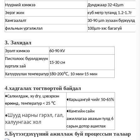
Нүүрний хэмжээ
Дунджаар 32-42μm
Эерэг жин
куб метр тутамд 1.2-1.7г
Хамгаалалт
30-90 μm зузаан бүрхүүлд к
фильмын үргэлжлэл
100μm-ээс багагүй
3. Захидал
Эрэлт хэмжээ
60-90 KV
Пистолоос бүрэлдэхүүн
15-30 см
хүртэлх зай
Хатууруулах температур
180-200℃, 10 мин-15 мин
4.
хадгалах тогтвортой байдал
♦Салхилдаж, ху dry, цэвэрхэн
♦Харьцангуй чийг 50-65%
℃
өрөөнд, температур < 25
♦Хамгийн сайн
♦
Шууд нарны гэрэл, гал,
ажиллагаа авахын тулд 6
халуунгаас хол
сарын дотор ашиглах
5.
Бүтээгдэхүүний ажиллаж буй процессын талаар