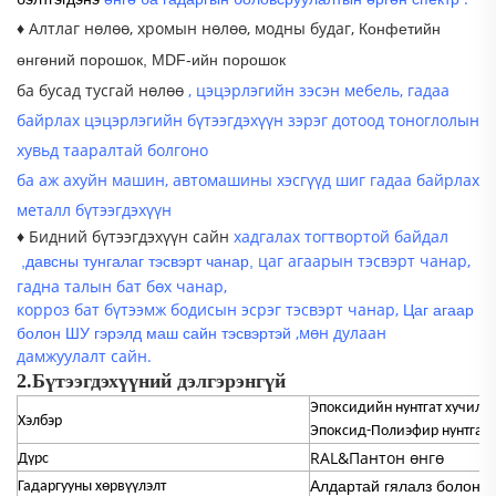
♦ Алтлаг нөлөө, хромын нөлөө, модны будаг,
Конфетийн
өнгөний порошок, MDF-ийн порошок
ба бусад тусгай нөлөө
, цэцэрлэгийн зэсэн мебель, гадаа
байрлах цэцэрлэгийн бүтээгдэхүүн зэрэг дотоод тоноглолын
хувьд тааралтай болгоно
ба аж ахуйн машин, автомашины хэсгүүд шиг гадаа байрлах
металл бүтээгдэхүүн
♦ Бидний бүтээгдэхүүн сайн
хадгалах тогтвортой байдал
цаг агаарын тэсвэрт чанар,
,
давсны тунгалаг тэсвэрт чанар,
гадна талын бат бөх чанар,
корроз
бат бүтээмж
бодисын эсрэг тэсвэрт чанар,
Цаг агаар
,
мөн дулаан
болон ШУ гэрэлд маш сайн тэсвэртэй
дамжуулалт сайн.
2.
Бүтээгдэхүүний дэлгэрэнгүй
Эпоксидийн нунтгат хучилт;
Хэлбэр
Эпоксид-Полиэфир нунтгат 
RAL&Пантон өнгө
Дүрс
Алдартай гялалз болон ө
Гадаргууны хөрвүүлэлт