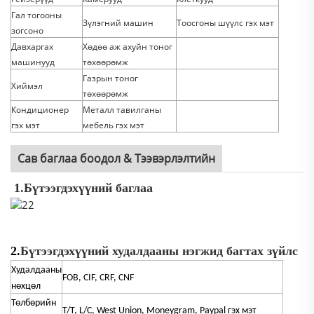
Гал тогооны
Зүлэгний машин
Тоосгоны шүүлс гэх мэт
зогсоно
Давхаргах
Хөдөө аж ахуйн тоног
машинууд
төхөөрөмж
Газрын тоног
Хиймэл
төхөөрөмж
Кондиционер
Металл тавилганы
гэх мэт
мебель гэх мэт
Сав баглаа боодол & Тээвэрлэлтийн
1.
Бүтээгдэхүүний баглаа
2.
Бүтээгдэхүүний худалдааны нэгжид багтах зүйлс
Худалдааны
FOB, CIF, CRF, CNF
нөхцөл
Төлбөрийн
T/T, L/C, West Union, Moneygram, Paypal гэх мэт