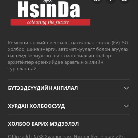
Компани нь хийн вентиль, цахилгаан тэжээл (EV), 5G
холбоо, шинэ энерги, автоматжуулалт болон агуулах
системд зориулсан шинэ материалын салбарт
эрхэтэйгээр ерөнхийдөө аравтын жилийн
туршлагатай
БҮТЭЭДСҮҮДИЙН АНГИЛАЛ
ХУРДАН ХОЛБООСУУД
ХОЛБОО БАРИХ МЭДЭЭЛЭЛ
Office add : №38 Хуаганг зам, Өмнөд бүс, Чэнду-ийн