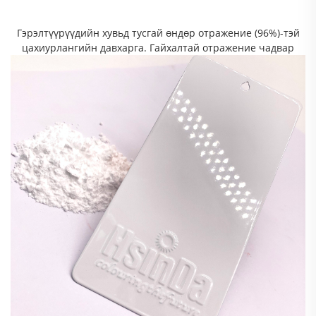
Гэрэлтүүрүүдийн хувьд тусгай өндөр отражение (96%)-тэй
цахиурлангийн давхарга. Гайхалтай отражение чадвар