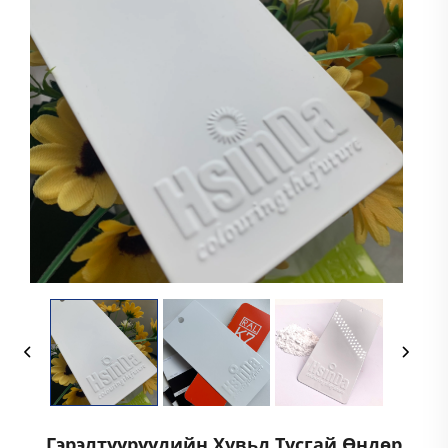
Гэрэлтүүрүүдийн Хувьд Тусгай Өндөр