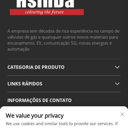
A empresa tem décadas de rica experiência no campo de
válvulas de gás e quaisquer outros novos materiais para
encanamento, EV, comunicação 5G, novas energias e
automação
CATEGORIA DE PRODUTO
LINKS RÁPIDOS
INFORMAÇÕES DE CONTATO
Office add : No.38 Huagang Road ,South Area of chengdu
We value your privacy
Modern Industrial Port,Pixian Chengdu Sichuan China
We use cookies and similar tools to provide our services. If
E-mail:
[email protected]