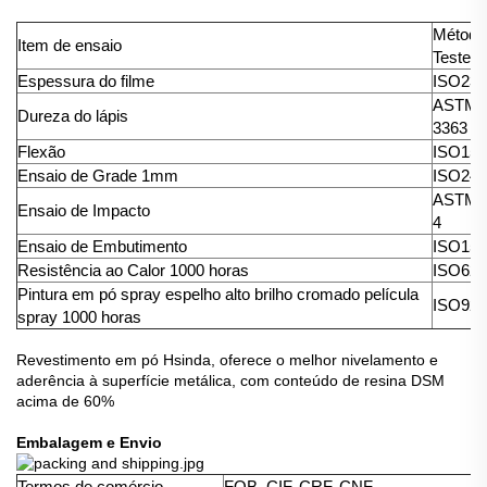
Método
Item de ensaio
Teste
Espessura do filme
ISO236
ASTM
Dureza do lápis
3363
Flexão
ISO151
Ensaio de Grade 1mm
ISO240
ASTMD
Ensaio de Impacto
4
Ensaio de Embutimento
ISO152
Resistência ao Calor 1000 horas
ISO627
Pintura em pó spray espelho alto brilho cromado película
ISO922
spray 1000 horas
Revestimento em pó Hsinda, oferece o melhor nivelamento e
aderência à superfície metálica, com conteúdo de resina DSM
acima de 60%
Embalagem e Envio
Termos de comércio
FOB, CIF, CRF, CNF