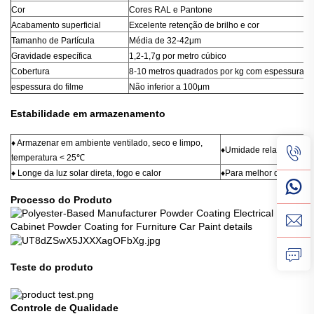
Cor
Cores RAL e Pantone
Acabamento superficial
Excelente retenção de brilho e cor
Tamanho de Partícula
Média de 32-42μm
Gravidade específica
1,2-1,7g por metro cúbico
Cobertura
8-10 metros quadrados por kg com espessura de
espessura do filme
Não inferior a 100μm
Estabilidade em armazenamento
♦ Armazenar em ambiente ventilado, seco e limpo,
♦Umidade relativa 50-6
temperatura < 25℃
♦ Longe da luz solar direta, fogo e calor
♦Para melhor desempenh
Processo do Produto
Teste do produto
Controle de Qualidade