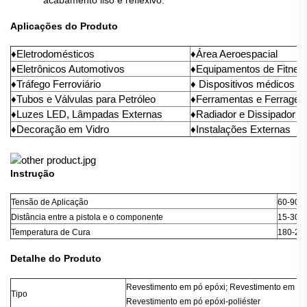
acabamento liso e reflexivo.
Aplicações do Produto
♦Eletrodomésticos
♦Área Aeroespacial
♦Eletrônicos Automotivos
♦Equipamentos de Fitnes
♦Tráfego Ferroviário
♦ Dispositivos médicos
♦Tubos e Válvulas para Petróleo
♦Ferramentas e Ferragen
♦Luzes LED, Lâmpadas Externas
♦Radiador e Dissipador d
♦Decoração em Vidro
♦Instalações Externas
Instrução
Tensão de Aplicação
60-90 k
Distância entre a pistola e o componente
15-30 
Temperatura de Cura
180-200
Detalhe do Produto
Revestimento em pó epóxi; Revestimento em pó 
Tipo
Revestimento em pó epóxi-poliéster