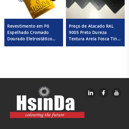
Preço de Atacado RAL
Revestimento em Pó
9005 Preto Dureza
Espelhado Cromado
Textura Areia Fosca Tinta
Dourado Eletrostático
em Pó Durável
Resistente ao Calor,
Produtos Químicos e
Oxidação Tinta em
Aerossol para Fabricação
de Metais