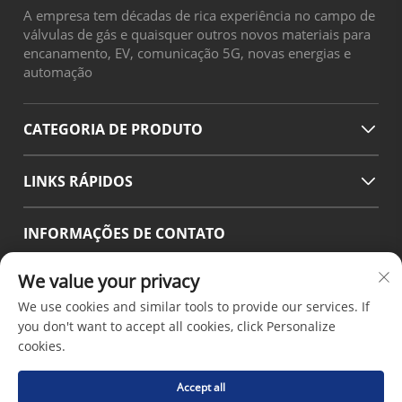
A empresa tem décadas de rica experiência no campo de
válvulas de gás e quaisquer outros novos materiais para
encanamento, EV, comunicação 5G, novas energias e
automação
CATEGORIA DE PRODUTO
LINKS RÁPIDOS
INFORMAÇÕES DE CONTATO
Office add : No.38 Huagang Road ,South Area of chengdu
We value your privacy
Modern Industrial Port,Pixian Chengdu Sichuan China
We use cookies and similar tools to provide our services. If
E-mail:
[email protected]
you don't want to accept all cookies, click Personalize
Tel.:
+86-18190826106
cookies.
Accept all