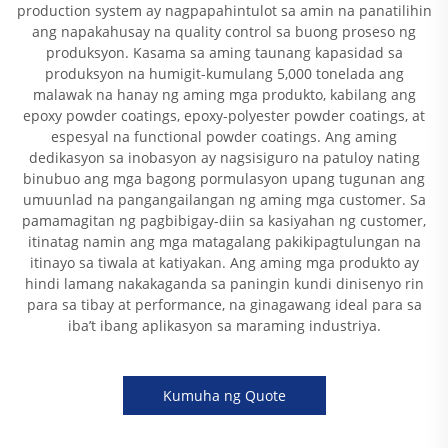
production system ay nagpapahintulot sa amin na panatilihin
ang napakahusay na quality control sa buong proseso ng
produksyon. Kasama sa aming taunang kapasidad sa
produksyon na humigit-kumulang 5,000 tonelada ang
malawak na hanay ng aming mga produkto, kabilang ang
epoxy powder coatings, epoxy-polyester powder coatings, at
espesyal na functional powder coatings. Ang aming
dedikasyon sa inobasyon ay nagsisiguro na patuloy nating
binubuo ang mga bagong pormulasyon upang tugunan ang
umuunlad na pangangailangan ng aming mga customer. Sa
pamamagitan ng pagbibigay-diin sa kasiyahan ng customer,
itinatag namin ang mga matagalang pakikipagtulungan na
itinayo sa tiwala at katiyakan. Ang aming mga produkto ay
hindi lamang nakakaganda sa paningin kundi dinisenyo rin
para sa tibay at performance, na ginagawang ideal para sa
iba’t ibang aplikasyon sa maraming industriya.
Kumuha ng Quote