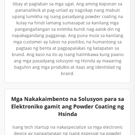
tibay at paglaban sa mga ugat. Ang aming koponan sa
pananaliksik at pag-unlad ay nagsikap nang mabuti
upang lumikha ng isang pasadyang powder coating na
kulay na hindi lamang sumasapat sa kanilang mga
pangangailangan sa estetika kundi nag-aalok din ng
napakagandang pagganap. Ang puna mula sa kanilang
mga customer ay lubos na positibo, na humantong sa
pagtaas ng benta at pagpapalakas ng katapatan sa
brand. Ang kaso na ito ay isang halimbawa kung paano
ang mga pasadyang solusyon ng Hsinda ay maaaring
baguhin ang mga produkto at itaas ang identidad ng
brand.
Mga Nakakaimbento na Solusyon para sa
Elektroniko gamit ang Powder Coating ng
Hsinda
Isang tech startup na nakaspecialize sa mga electronic
device ay nangailangan ng isang espesyal na powder