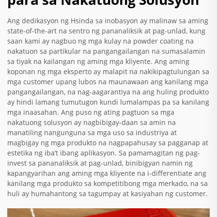
Ang dedikasyon ng Hsinda sa inobasyon ay malinaw sa aming
state-of-the-art na sentro ng pananaliksik at pag-unlad, kung
saan kami ay nagbuo ng mga kulay na powder coating na
nakatuon sa partikular na pangangailangan na sumasalamin
sa tiyak na kailangan ng aming mga kliyente. Ang aming
koponan ng mga eksperto ay malapit na nakikipagtulungan sa
mga customer upang lubos na maunawaan ang kanilang mga
pangangailangan, na nag-aagarantiya na ang huling produkto
ay hindi lamang tumutugon kundi lumalampas pa sa kanilang
mga inaasahan. Ang puso ng ating pagtuon sa mga
nakatuong solusyon ay nagbibigay-daan sa amin na
manatiling nangunguna sa mga uso sa industriya at
magbigay ng mga produkto na nagpapahusay sa pagganap at
estetika ng iba’t ibang aplikasyon. Sa pamamagitan ng pag-
invest sa pananaliksik at pag-unlad, binibigyan namin ng
kapangyarihan ang aming mga kliyente na i-differentiate ang
kanilang mga produkto sa kompetitibong mga merkado, na sa
huli ay humahantong sa tagumpay at kasiyahan ng customer.