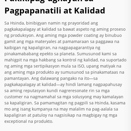
Pagpapanatili at Kalidad
Sa Hsinda, binibigyan namin ng prayoridad ang
pagkakapalagay at kalidad sa bawat aspeto ng aming proseso
ng produksyon. Ang aming mga powder coating ay binubuo
gamit ang mga materyales at pamamaraan sa paggawa na
kaibigan ng kapaligiran, na nagpapagarantiya ng
pinakamababang epekto sa planeta. Sumusunod kami sa
mahigpit na mga hakbang sa kontrol ng kalidad, na suportado
ng aming mga sertipikasyon mula sa ISO, upang matiyak na
ang aming mga produkto ay sumusunod sa pinakamataas na
pamantayan. Ang dalawang pangako na ito—sa
pagkakapalagay at kalidad—ay hindi lamang nagpapahusay
sa aming reputasyon kundi nagreresonate rin sa mga
customer na nagmamahal sa mga solusyong may kamalayan
sa kapaligiran. Sa pamamagitan ng pagpili sa Hsinda, kasama
mo ang isang kumpanya na may malalim na pag-aalala sa
kapaligiran at patuloy na nagsisikap na magbigay ng mga
exceptional na produkto.