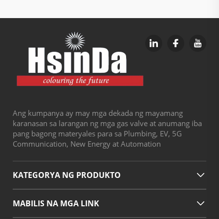
Ang kumpanya ay may mga dekada ng mayamang
karanasan sa larangan ng mga gas valve at anumang iba
pang bagong materyales para sa Plumbing, EV, 5G
Communication, New Energy at Automation
KATEGORYA NG PRODUKTO
MABILIS NA MGA LINK