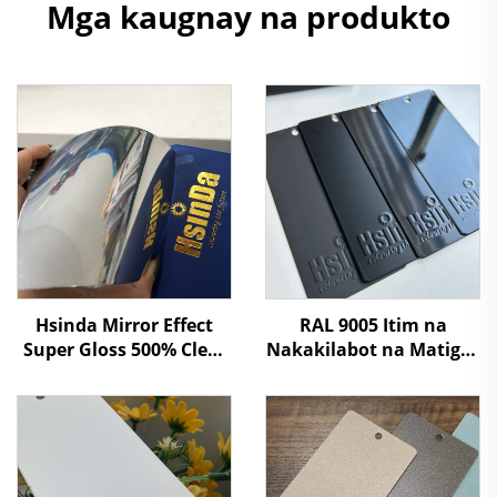
Mga kaugnay na produkto
Hsinda Mirror Effect
RAL 9005 Itim na
Super Gloss 500% Clear
Nakakilabot na Matigas
Coat Nanotech Chrome
na Polyester Resin na
Powder Coating Paint
Powder Coating na
Price
Pinta