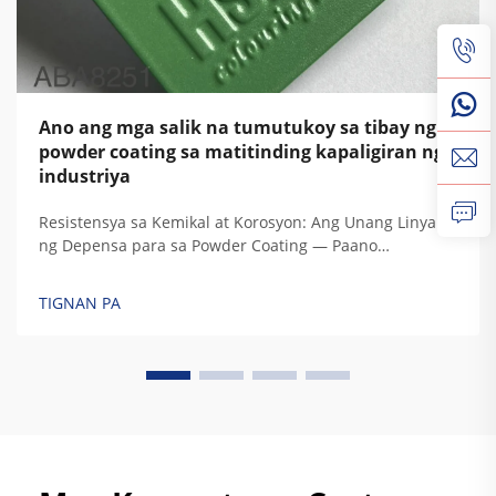
Ano ang mga salik na tumutukoy sa tibay ng
powder coating sa matitinding kapaligiran ng
industriya
Resistensya sa Kemikal at Korosyon: Ang Unang Linya
ng Depensa para sa Powder Coating — Paano
Pinipigilan ng Epoxy, Hybrid, at Polyester na Kimika ang
Korosyon sa mga Asidiko/Alkalino na Kapaligiran. Ang
TIGNAN PA
iba’t ibang uri ng powder coating ay umaasa sa iba’t
ibang resin na kimika ...