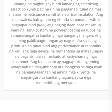
coating na nagbibigay hindi lamang ng estetikong
atractibo kundi pati na rin ng pagganap, tulad ng mas
mataas na resistance sa init at electrical insulation. Ang
malawak na kakayahan ng Hsinda sa pananaliksik at
pagpapaunlad (R&D) ang naging daan para makabuo
kami ng isang custom na powder coating na lubos na
sumasalungat sa kanilang mga pangangailangan. Ang
aming pakikipagtulungan ay nagresulta sa isang
produkto na pinaunlad ang performance at reliability
ng kanilang mga device, na humantong sa matagumpay
na pagsisimula sa merkado at kasiyahan ng mga
customer. Ang kaso na ito ay nagpapakita ng aming
kakayahan na mag-imbento at umangkop sa mga tiyak
na pangangailangan ng aming mga kliyente, na
nagsisiguro sa kanilang tagumpay sa mga
kompetitibong merkado.