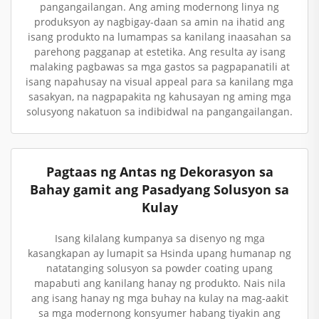
pangangailangan. Ang aming modernong linya ng
produksyon ay nagbigay-daan sa amin na ihatid ang
isang produkto na lumampas sa kanilang inaasahan sa
parehong pagganap at estetika. Ang resulta ay isang
malaking pagbawas sa mga gastos sa pagpapanatili at
isang napahusay na visual appeal para sa kanilang mga
sasakyan, na nagpapakita ng kahusayan ng aming mga
solusyong nakatuon sa indibidwal na pangangailangan.
Pagtaas ng Antas ng Dekorasyon sa
Bahay gamit ang Pasadyang Solusyon sa
Kulay
Isang kilalang kumpanya sa disenyo ng mga
kasangkapan ay lumapit sa Hsinda upang humanap ng
natatanging solusyon sa powder coating upang
mapabuti ang kanilang hanay ng produkto. Nais nila
ang isang hanay ng mga buhay na kulay na mag-aakit
sa mga modernong konsyumer habang tiyakin ang