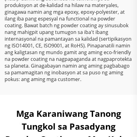
produksyon at de-kalidad na hilaw na materyales,
ginagawa namin ang mga epoxy, epoxy-polyester, at
ilang iba pang espesyal na functional na powder
coating. Bawat batch ng powder coating ay sinusubok
nang mahigpit upang tumugon sa iba't ibang
internasyonal na pamantayan sa kalidad (sertipikasyon
ng ISO14001, CE, ISO9001, at RoHS). Pinapanatili namin
ang kaligtasan ng mundo gamit ang aming eco-friendly
na powder coating na nagpapaganda at nagpaprotekta
sa planeta. Ginagabayan namin ang aming pagbabago
sa pamamagitan ng inobasyon at sa puso ng aming
pokus: ang aming mga customer.
Mga Karaniwang Tanong
Tungkol sa Pasadyang