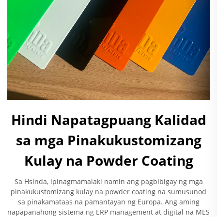
Hindi Napatagpuang Kalidad
sa mga Pinakukustomizang
Kulay na Powder Coating
Sa Hsinda, ipinagmamalaki namin ang pagbibigay ng mga
pinakukustomizang kulay na powder coating na sumusunod
sa pinakamataas na pamantayan ng Europa. Ang aming
napapanahong sistema ng ERP management at digital na MES