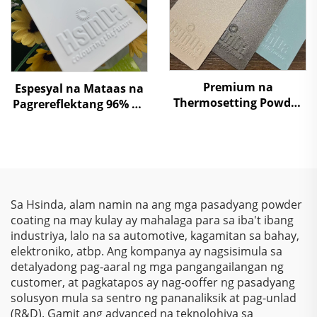
Premium na
Espesyal na Mataas na
Thermosetting Powder
Pagrereflektang 96% na
Coating – Superior na
Powder Coating para sa
Tinitis, Mga Vibrant na
Lampshade na May
Pagtatapos, at Eco-
Mahusay na
Friendly na Proteksyon
Kakayahang
para sa mga Industrial
Magpasilaw
at Arkitektural na
Sa Hsinda, alam namin na ang mga pasadyang powder
Aplikasyon
coating na may kulay ay mahalaga para sa iba't ibang
industriya, lalo na sa automotive, kagamitan sa bahay,
elektroniko, atbp. Ang kompanya ay nagsisimula sa
detalyadong pag-aaral ng mga pangangailangan ng
customer, at pagkatapos ay nag-ooffer ng pasadyang
solusyon mula sa sentro ng pananaliksik at pag-unlad
(R&D). Gamit ang advanced na teknolohiya sa