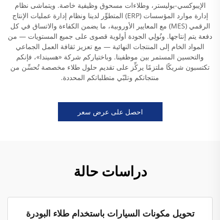
الإيبوكسي-بوليستر، وطلاءات مسحوق وظيفية خاصة. ويتماشى نظام
إدارة موارد المؤسسات (ERP) المتطوِّر لدينا ونظام إدارة عمليات الإنتاج
الرقمي (MES) مع المعايير الأوروبية، ما يضمن الكفاءة والاتساق في كل
دفعة يتم إنتاجها. ونُولِي الجودة أولوية قصوى على جميع المستويات — من
المواد الخام إلى المنتجات النهائية — مع تعزيز ثقافة العمل الجماعي
والتحسين المستمر بين موظفينا. وباختياركم شركة «هسيندا»، فإنكم
تكتسبون شريكًا ملتزمًا يركِّز على تقديم حلول طلاء مخصصة تُحسِّن من
منتجاتكم وتلبّي متطلباتكم المحددة.
احصل على عرض سعر
دراسات حالة
تحويل مكونات السيارات باستخدام طلاء البودرة