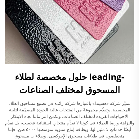
-leading حلول مخصصة لطلاء
المسحوق لمختلف الصناعات
تتميَّز شركة «هسيندا» باعتبارها شركة رائدة في تصنيع مساحيق الطلاء
المخصصة، وتقدِّم مجموعةً من المنتجات عالية الجودة المصمَّمة لتلبية
الاحتياجات الفريدة لمختلف الصناعات. وتكمن التزاماتنا تجاه الابتكار
والنزاهة ورضا العملاء في كوننا لا نقدِّم منتجاتٍ استثنائية فحسب، بل نقدِّم
أيضًا خدماتٍ لا مثيل لها. وبطاقة إنتاج سنوية متوسطها ٥٠٠٠ طن، فإننا
متخصِّصون في طلاءات مسحوق الإيبوكسي، وطلاءات مسحوق