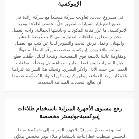
الإيبوكسية
في مشروعٍ حديث، تعاونت شركة هسيندا مع شركة رائدة في
تصنيع قطع غيار السيارات لتطوير حلٍّ مخصص لطلاء البودرة
الإيبوكسية، ما عزَّز متانة المكونات وجاذبيتها الجمالية. واجه العميل
تحدياتٍ تتعلق بالطلاءات التقليدية التي كانت عُرضةً للتقشُّر
والبهتان. وعمل فريق البحث والتطوير لدينا عن كثبٍ مع العميل
لصياغة طلاء بودرة إيبوكسية متخصصة يوفِّر التصاقًا متفوقًا
ومقاومةً عاليةً للأشعة فوق البنفسجية. ونتيجةً لذلك، حقَّقت قطع
غيار السيارات ليس فقط معايير الصناعة، بل وتخطَّت توقعات
العميل من حيث الأداء والأثر البصري. ويُجسِّد هذا الشراكة التزامنا
بالابتكار ورضا العملاء، ويُظهر كيف يمكن لحلولنا المُصمَّمة خصيصًا
أن تعالج التحديات الصناعية المحددة.
رفع مستوى الأجهزة المنزلية باستخدام طلاءات
إيبوكسية-بوليستر مخصصة
لقد توجه مصنعٌ معروفٌ للأجهزة المنزلية إلى شركة هسيندا
لتحسين تشطيب خط إنتاجه باستخدام طلاء بودر مخصص مكوَّن