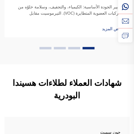
معايير الجودة الأساسية: الكيمياء، والتجفيف، وسلامة خلوّه من
المركبات العضوية المتطايرة (VOC). التيرموسيت مقابل
التيرموبلاستيك: مواءمة كيمياء الراتنج مع متطلبات المتانة
الصناعية. وعندما يجف راتنج التيرموسيت، فإنه يكوّن روابط تشعبية
عرض المزيد
دائمة تمنحه فعلاً...
شهادات العملاء لطلاءات هسيندا
البودرية
جون سميث