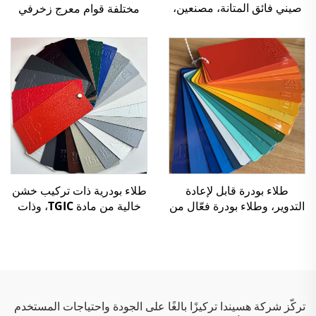
صيني فائق المتانة، مصنعين،
مختلفة قوام معرج زخرفي
سعر رخيص للموزعين وتجار
للوحة خزانة كهربائية
التجزئة
طلاء بودرة قابل لإعادة
طلاء بودرية ذات تركيب خشن
التدوير، وطلاء بودرة فعّال من
خالية من مادة TGIC، وذات
حيث التكلفة، ومتعدد القوام
قوام مجعّد، مصنوعة من
لتطبيق الرش
البوليستر
تركّز شركة هسيندا تركيزًا بالغًا على الجودة واحتياجات المستخدم