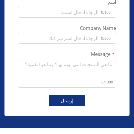
اسم
0/100
Company Name
0/200
Message
0/1000
إرسال