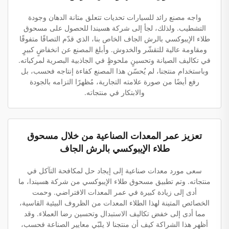
واجه مصنع رائد للسيارات تحديات تتعلق متانة الدهان وجودة
التشطيب. ولذلك، لجأ إلى شركة هسيندا للحصول على مسحوق
طلاء الإيبوكسي بالرش الجاف الخاص بنا، الذي قدّم التصاقًا متفوقًا
ومقاومة عالية للتقشّر والخدوش. وأبلغ المصنع عن انخفاضٍ كبيرٍ
في تكاليف الصيانة وتحسينٍ ملحوظٍ في الجاذبية البصرية لمركباته.
وباستخدام منتجنا، لم يُحسّن هذا المصنع كفاءة إنتاجه فحسب، بل
رفع أيضًا من صورة علامته التجارية، مُظهرًا التزامه بالجودة
والابتكار في منتجاته.
تعزيز عمر المعدات الصناعية من خلال مسحوق
طلاء الإيبوكسي بالرش الجاف
سعى مورد معدات صناعية إلى إيجاد حل لمكافحة التآكل في
منتجاته. وتم تطبيق مسحوق طلاء الإيبوكسي من شركة هسيندا، ما
أدى إلى زيادة كبيرة في عمر المعدات الافتراضي. وحمت
الخصائص المتينة لهذا الطلاء المعدات من الظروف البيئية القاسية،
مما أدى إلى خفض تكاليف الاستبدال وتحسين رضا العملاء. وقد
أظهر هذا الشراكة كيف أن منتجنا لا يلبّي معايير الصناعة فحسب،