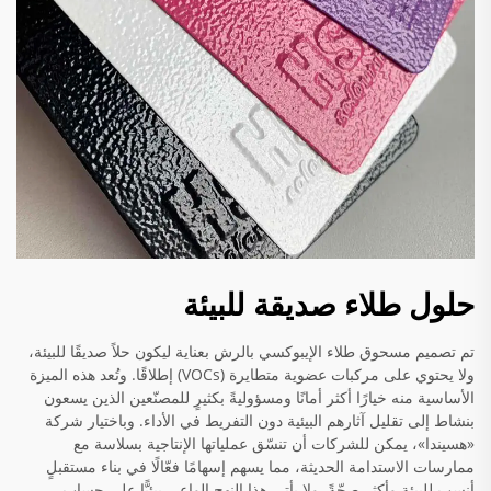
حلول طلاء صديقة للبيئة
تم تصميم مسحوق طلاء الإيبوكسي بالرش بعناية ليكون حلاً صديقًا للبيئة،
ولا يحتوي على مركبات عضوية متطايرة (VOCs) إطلاقًا. وتُعد هذه الميزة
الأساسية منه خيارًا أكثر أمانًا ومسؤوليةً بكثيرٍ للمصنّعين الذين يسعون
بنشاط إلى تقليل آثارهم البيئية دون التفريط في الأداء. وباختيار شركة
«هسيندا»، يمكن للشركات أن تنسّق عملياتها الإنتاجية بسلاسة مع
ممارسات الاستدامة الحديثة، مما يسهم إسهامًا فعّالًا في بناء مستقبلٍ
أنسب للبيئة وأكثر صحّةً. ولا يأتي هذا النهج الواعي بيئيًّا على حساب