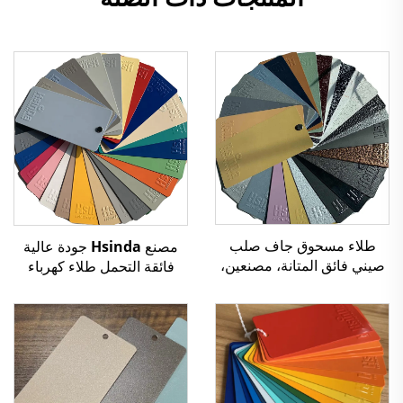
طلاء مسحوق جاف صلب
مصنع Hsinda جودة عالية
صيني فائق المتانة، مصنعين،
فائقة التحمل طلاء كهرباء
سعر رخيص للموزعين وتجار
ساكن متعدد الألوان على
التجزئة
شكل مسحوق بخاخ متوفر في
المخزن