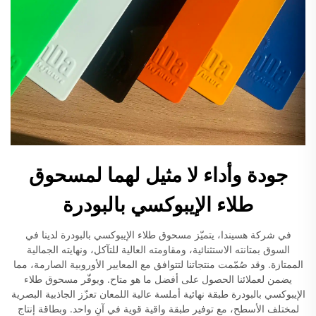
جودة وأداء لا مثيل لهما لمسحوق
طلاء الإيبوكسي بالبودرة
في شركة هسيندا، يتميّز مسحوق طلاء الإيبوكسي بالبودرة لدينا في
السوق بمتانته الاستثنائية، ومقاومته العالية للتآكل، ونهايته الجمالية
الممتازة. وقد صُمّمت منتجاتنا لتتوافق مع المعايير الأوروبية الصارمة، مما
يضمن لعملائنا الحصول على أفضل ما هو متاح. ويوفّر مسحوق طلاء
الإيبوكسي بالبودرة طبقة نهائية أملسة عالية اللمعان تعزّز الجاذبية البصرية
لمختلف الأسطح، مع توفير طبقة واقية قوية في آنٍ واحد. وبطاقة إنتاج