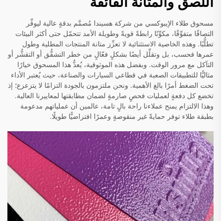
اللصق والمتانة الفائقة
مسحوق طلاء الإيبوكسي من شركة هسيندا مُصمَّم بدقةٍ عالية ليوفِّر
التصاقًا متفوِّقًا، مكوِّنًا رابطةً قويةً وطويلة الأمد تتحمّل حتى أكثر البيئات
تطلُّبًا. وهذه الخاصية الاستثنائية لا تعزِّز متانة المنتجات المطلية وطول
عمرها فحسب، بل وتقلِّل أيضًا بشكلٍ فعّالٍ من خطر التشقُّق أو التقشُّر أو
التآكل مع مرور الوقت. وبفضل هذه الموثوقية، يُعدُّ هذا المسحوق خيارًا
مثاليًّا للتطبيقات الصعبة في قطاعي السيارات والصناعة، حيث يُعتبر الأداء
تحت الضغط أمرًا بالغ الأهمية. ونحن ملتزمون بالجودة التزامًا لا يتزعزع؛ إذ
تخضع كل دفعةٍ لعمليات فحصٍ صارمةٍ لضمان مطابقتها لمعاييرنا العالية.
وهذا الالتزام يمنح عملاءنا راحة بالٍ تامة، عالمين أن عملياتهم مدعومة
بطبقة طلاء توفر حمايةً غير منقوصةٍ وعمرًا افتراضيًّا طويلًا.