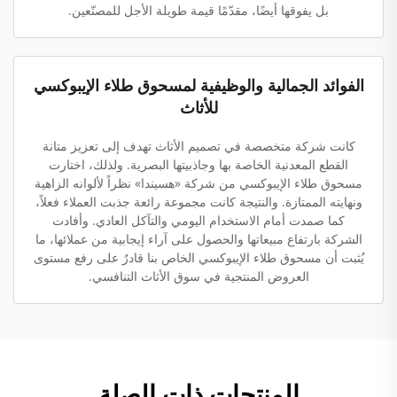
بل يفوقها أيضًا، مقدّمًا قيمة طويلة الأجل للمصنّعين.
الفوائد الجمالية والوظيفية لمسحوق طلاء الإيبوكسي
للأثاث
كانت شركة متخصصة في تصميم الأثاث تهدف إلى تعزيز متانة
القطع المعدنية الخاصة بها وجاذبيتها البصرية. ولذلك، اختارت
مسحوق طلاء الإيبوكسي من شركة «هسيندا» نظراً لألوانه الزاهية
ونهايته الممتازة. والنتيجة كانت مجموعة رائعة جذبت العملاء فعلاً،
كما صمدت أمام الاستخدام اليومي والتآكل العادي. وأفادت
الشركة بارتفاع مبيعاتها والحصول على آراء إيجابية من عملائها، ما
يُثبت أن مسحوق طلاء الإيبوكسي الخاص بنا قادرٌ على رفع مستوى
العروض المنتجية في سوق الأثاث التنافسي.
المنتجات ذات الصلة