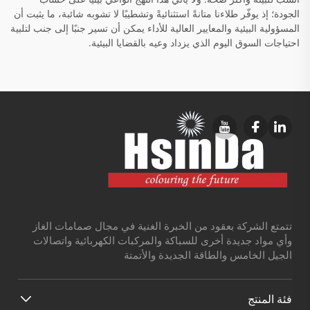
الجودة؛ إذ يوفّر طلاءنا متانةً استثنائيةً وتشطيبًا لا تشوبه شائبة، ما يثبت أن
المسؤولية البيئية والمعايير العالية للأداء يمكن أن تسير جنبًا إلى جنب لتلبية
احتياجات السوق اليوم الذي يزداد وعيه بالقضايا البيئية.
تتمتع الشركة بعقود من الخبرة الغنية في مجال صمامات الغاز
وأي مواد جديدة أخرى للسباكة والمركبات الكهربائية واتصالات
الجيل الخامس والطاقة الجديدة والأتمتة
فئة المنتج