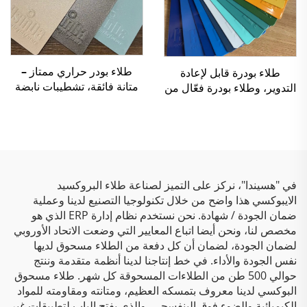
طلاء بودر حراري ممتاز –
طلاء بودرة قابل لإعادة
متانة فائقة، تشطيبات نابضة
التدوير، وطلاء بودرة فعّال من
بالحياة وحماية صديقة للبيئة
حيث التكلفة، ومتعدد القوام
للتطبيقات الصناعية
لتطبيق الرش
والمعمارية
في "هسيندا"، نركز على التميز لصناعة طلاء البروكسيد
الايبوكسي هذا واضح من خلال تكنولوجيا التصنيع لدينا وعملية
ضمان الجودة / شهادة. نحن نستخدم نظام إدارة ERP الذي هو
مخصص لنا، ونحن أيضا اتباع المعايير التي وضعت الاتحاد الأوروبي
لضمان الجودة، لضمان أن كل دفعة من الطلاء مسحوق لديها
نفس الجودة والأداء. في خط إنتاجنا لدينا أنظمة متقدمة وننتج
حوالي 500 طن من الطلاءات المسحوقة كل شهر. طلاء مسحوق
البوكسي لدينا معروف بتمسكه العظيم، ومتانته ومقاومته للمواد
الكيميائية والضوء فوق البنفسجي، والذي يفتح الباب لتطبيقات غير