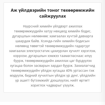
Аж үйлдвэрийн тоног төхөөрөмжийн
сайжруулах
Нүүрсний химийн үйлдвэрт ажиллах
төхөөрөмжүүдийн хатуу нөхцөлд химийн бодис,
дугаршлын нөлөөнөөс хамгаалах хүчтэй давхарга
шаардаж байв. Хсинда-гийн химийн бодисын
нөлөөнд төвөгтэй төхөөрөмжүүдийн гадаргууг
хамгаалах электростатик цахиурлан хучилт хэрэглэж,
коррози, дугаршлын хэмжээ таамагласнаас илүү
буурж, төхөөрөмжүүдийн ажиллах цаг бүрдүүлэх
хугацаа болон засварын зардал буурж. Захиалагчид
төхөөрөмжүүдийн үйлдэх хугацаа 40% уртассан гэж
мэдүүлж, бидний хучилтын үйлдэх үр дүнг, үйлдлийн
үр ашигт бүтээмжийг дээшлүүлэх, нийт өртөгт
хориглох чадварыг үзүүлж.