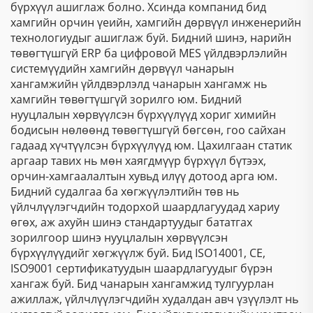
бүрхүүл ашиглаж болно. Хсинда компанид бид
хамгийн орчин үеийн, хамгийн дөрвүүл инженерийн
технологиудыг ашиглаж буй. Бидний шинэ, нарийн
төвөгтүшгүй ERP ба цифровой MES үйлдвэрлэлийн
системүүдийн хамгийн дөрвүүл чанарын
хангамжийн үйлдвэрлэлд чанарын хангамж нь
хамгийн төвөгтүшгүй зорилго юм. Бидний
нууцлалын хөрвүүлсэн бүрхүүлүүд хориг химийн
бодисын нөлөөнд төвөгтүшгүй бөгсөн, гоо сайхан
гадаад хүчтүүлсэн бүрхүүлүүд юм. Цахилгаан статик
аргаар тавих нь мөн хаягдмүүр бүрхүүл бүтээх,
орчин-хамгаалалтын хувьд илүү дотоод арга юм.
Бидний судалгаа ба хөгжүүлэлтийн төв нь
үйлчлүүлэгчдийн тодорхой шаардлагуудад хариу
өгөх, аж ахуйн шинэ стандартуудыг бататгах
зорилгоор шинэ нууцлалын хөрвүүлсэн
бүрхүүлүүдийг хөгжүүлж буй. Бид ISO14001, CE,
ISO9001 сертификатуудын шаардлагуудыг бүрэн
хангаж буй. Бид чанарын хангамжид тулгуурлан
ажиллаж, үйлчлүүлэгчдийн худалдан авч үзүүлэлт нь