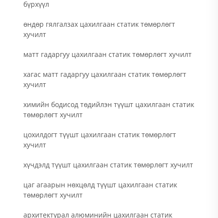
бүрхүүл
өндөр гялгалзах цахилгаан статик төмөрлөгт
хучилт
матт гадаргуу цахилгаан статик төмөрлөгт хучилт
хагас матт гадаргуу цахилгаан статик төмөрлөгт
хучилт
химийн бодисод төдийлэн түүшт цахилгаан статик
төмөрлөгт хучилт
цохилдогт түүшт цахилгаан статик төмөрлөгт
хучилт
хүчдэлд түүшт цахилгаан статик төмөрлөгт хучилт
цаг агаарын нөхцөлд түүшт цахилгаан статик
төмөрлөгт хучилт
архитектурал алюминийн цахилгаан статик