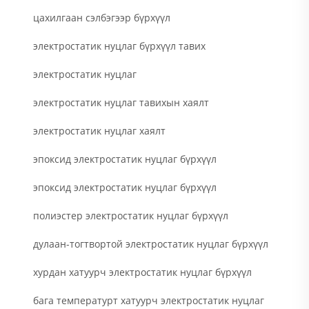
цахилгаан сэлбэгээр бүрхүүл
электростатик нуцлаг бүрхүүл тавих
электростатик нуцлаг
электростатик нуцлаг тавихын хаялт
электростатик нуцлаг хаялт
эпоксид электростатик нуцлаг бүрхүүл
эпоксид электростатик нуцлаг бүрхүүл
полиэстер электростатик нуцлаг бүрхүүл
дулаан-тогтвортой электростатик нуцлаг бүрхүүл
хурдан хатуурч электростатик нуцлаг бүрхүүл
бага температурт хатуурч электростатик нуцлаг