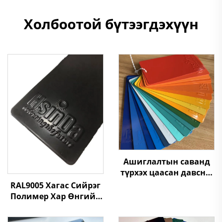
Холбоотой бүтээгдэхүүн
Ашиглалтын саванд
түрхэх цаасан давсны
өртөг нь хямд, янз
RAL9005 Хагас Сийрэг
бүрийн текстуртай
Полимер Хар Өнгийн
Тосгоны Ундны
Түүхийлэгч, Хар Хагас