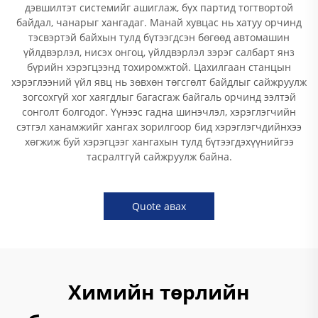
дэвшилтэт системийг ашиглаж, бүх партид тогтвортой
байдал, чанарыг хангадаг. Манай хувцас нь хатуу орчинд
тэсвэртэй байхын тулд бүтээгдсэн бөгөөд автомашин
үйлдвэрлэл, нисэх онгоц, үйлдвэрлэл зэрэг салбарт янз
бүрийн хэрэгцээнд тохиромжтой. Цахилгаан станцын
хэрэглээний үйл явц нь зөвхөн төгсгөлт байдлыг сайжруулж
зогсохгүй хог хаягдлыг багасгаж байгаль орчинд ээлтэй
сонголт болгодог. Үүнээс гадна шинэчлэл, хэрэглэгчийн
сэтгэл ханамжийг хангах зорилгоор бид хэрэглэгчдийнхээ
хөгжиж буй хэрэгцээг хангахын тулд бүтээгдэхүүнийгээ
тасралтгүй сайжруулж байна.
Quote авах
Химийн төрлийн