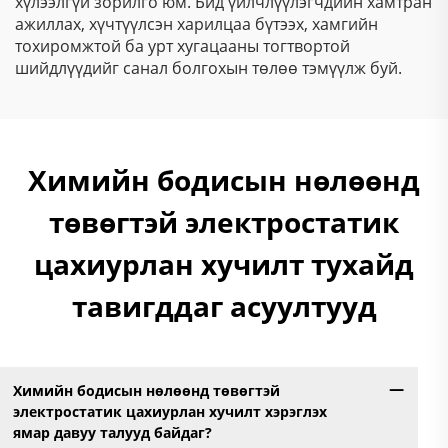
хүлээлгүй зорилго юм. Бид үйлчлүүлэгчдийн хамтран
ажиллах, хүчтүүлсэн харилцаа бүтээх, хамгийн
тохиромжтой ба урт хугацааны тогтвортой
шийдлүүдийг санал болгохын төлөө тэмүүлж буй.
Химийн бодисын нөлөөнд
төвөгтэй электростатик
цахиурлан хучилт тухайд
тавигддаг асуултууд
Химийн бодисын нөлөөнд төвөгтэй
электростатик цахиурлан хучилт хэрэглэх
ямар давуу талууд байдаг?