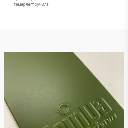
төмөрлөгт хучилт