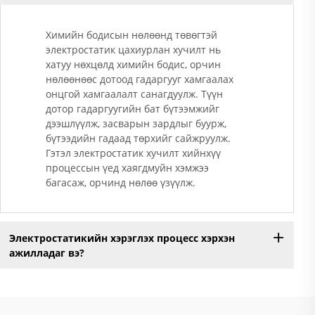
Химийн бодисын нөлөөнд төвөгтэй
электростатик цахиурлан хучилт нь
хатуу нөхцөлд химийн бодис, орчин
нөлөөнөөс дотоод гадаргууг хамгаалах
онцгой хамгаалалт санагдуулж. Түүн
дотор гадаргуугийн бат бүтээмжийг
дээшлүүлж, засварын зардлыг буурж,
бүтээдийн гадаад төрхийг сайжруулж.
Гэтэл электростатик хучилт хийнхүү
процессын үед хаягдмуйн хэмжээ
багасаж, орчинд нөлөө үзүүлж.
Электростатикийн хэрэглэх процесс хэрхэн
ажилладаг вэ?