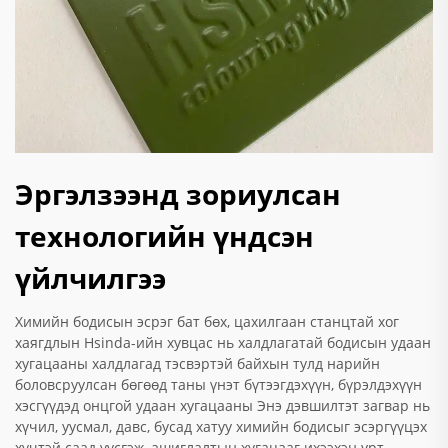
Эргэлзээнд зориулсан
технологийн үндсэн
үйлчилгээ
Химийн бодисын эсрэг бат бөх, цахилгаан станцтай хог
хаягдлын Hsinda-ийн хувцас нь халдлагатай бодисын удаан
хугацааны халдлагад тэсвэртэй байхын тулд нарийн
боловсруулсан бөгөөд таны үнэт бүтээгдэхүүн, бүрэлдэхүүн
хэсгүүдэд онцгой удаан хугацааны Энэ дэвшилтэт загвар нь
хүчил, уусмал, давс, бусад хатуу химийн бодисыг эсэргүүцэх
хүчтэй саад үүсгэж, ашиглалтын хугацааг ихээхэн урт