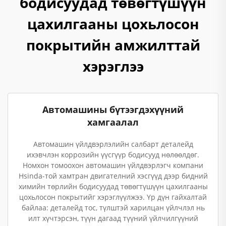
бодисуудад төвөгтүшүүн
цахилгааны цохьлосон
покрытийн амжилттай
хэрэглээ
Автомашины бүтээгдэхүүний
хамгаалал
Автомашин үйлдвэрлэлийн салбарт деталейд
ихэвчлэн коррозийн үүсгүүр бодисууд нөлөөлдөг.
Номхон томоохон автомашин үйлдвэрлэгч компани
Hsinda-той хамтран двигателний хэсгүүд дээр бидний
химийн төрлийн бодисуудад төвөгтүшүүн цахилгааны
цохьлосон покрытийг хэрэглүүлжээ. Үр дүн гайхалтай
байлаа: деталейд тос, түлштэй харилцан үйлчлэл нь
илт хүчтэрсэн, түүн дагаад түүний үйлчилгүүний