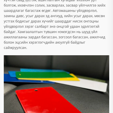
болгож, ихэвчлэн солих, засварлах, засвар үйлчилгээ хийх
шаардлагаг багасгаж өгдөг. Автомашины үйлдвэрлэл,
замны давс, усыг дарах эд ангиуд, хийн усыг дарах, мөсөн
устгах бодисыг дарах хүчийг шаарддаг нисэх онгоцны
үйлдвэрлэл зэрэг салбарт энэ онцгой удаан эдэлгээтэй
байдаг. Хамгаалалтын түвшин нэмэгдсэн нь шууд үйл
ажиллагааны зардал багассан, зогсоол багассан, ажилчид
болон эцсийн хэрэглэгчдийн аюулгүй байдлыг
сайжруулсан.