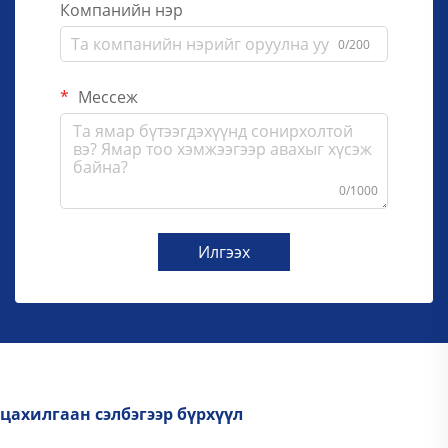
Компанийн нэр
0/200
Мессеж
0/1000
Илгээх
цахилгаан сэлбэгээр бүрхүүл