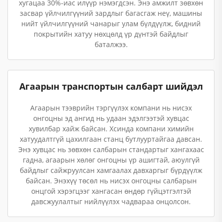
хугацаа 30%-иас илүүр нэмэгдсэн. Энэ амжилт зөвхөн
засвар үйлчилгүүний зардлыг багасгаж неү, машины
нийт үйлчилгүүний чанарыг улам бүлдүүлж, бидний
покрытийн хатуу нөхцөлд үр дүнтэй байдлыг
баталжээ.
Агаарын транспортын салбарт шийдэл
Агаарын тээврийн тэргүүлэх компани нь нисэх
онгоцны эд ангид нь удаан эдэлгээтэй хувцас
хувилбар хайж байсан. Хсинда компани химийн
хатуудалтгүй цахилгаан станц бутлууртайгаа давсан.
Энэ хувцас нь зөвхөн салбарын стандартыг хангахаас
гадна, агаарын хөлөг онгоцны үр ашигтай, аюулгүй
байдлыг сайжруулсан хамгаалах давхаргыг бүрдүүлж
байсан. Энэхүү төсөл нь нисэх онгоцны салбарын
онцгой хэрэгцээг хангасан өндөр гүйцэтгэлтэй
давсжуулалтыг нийлүүлэх чадвараа онцолсон.