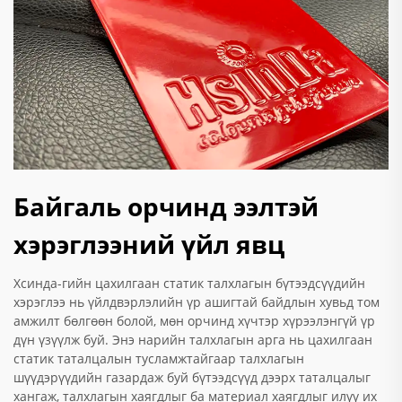
Байгаль орчинд ээлтэй
хэрэглээний үйл явц
Хсинда-гийн цахилгаан статик талхлагын бүтээдсүүдийн
хэрэглээ нь үйлдвэрлэлийн үр ашигтай байдлын хувьд том
амжилт бөлгөөн болой, мөн орчинд хүчтэр хүрээлэнгүй үр
дүн үзүүлж буй. Энэ нарийн талхлагын арга нь цахилгаан
статик таталцалын тусламжтайгаар талхлагын
шүүдэрүүдийн газардаж буй бүтээдсүүд дээрх таталцалыг
хангаж, талхлагын хаягдлыг ба материал хаягдлыг илүү их