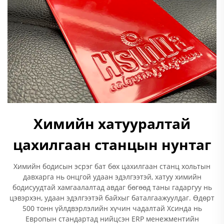
Химийн хатууралтай
цахилгаан станцын нунтаг
Химийн бодисын эсрэг бат бөх цахилгаан станц хольтын
давхарга нь онцгой удаан эдэлгээтэй, хатуу химийн
бодисуудтай хамгаалалтад авдаг бөгөөд таны гадаргуу нь
цэвэрхэн, удаан эдэлгээтэй байхыг баталгаажуулдаг. Өдөрт
500 тонн үйлдвэрлэлийн хүчин чадалтай Хсинда нь
Европын стандартад нийцсэн ERP менежментийн