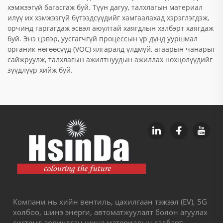
хэмжээгүй багасгаж буй. Түүн дагуу, талхлагын материал
илүү их хэмжээгүй бүтээдсүүдийг хамгаалахад хэрэглэгдэж,
орчинд гаргагдаж эсвэл аюултай хаягдлын хэлбэрт хаягдаж
буй. Энэ цэвэр, уусгагчгүй процессын үр дүнд ууршмал
органик нөгөөсүүд (VOC) ялгаралд үлдмүй, агаарын чанарыг
сайжруулж, талхлагын ажилтнуудын ажиллах нөхцөлүүдийг
зүүдлүүр хийж буй.
Компани нь хийн вентиль, цахилгаан тэжээл (EV), 5G
холбоо, шинэ энерги, автоматжуулалт болон агуулах
системд зориулсан шинэ материалын салбарт