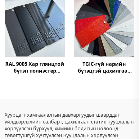
Сийрэг Тосгоны Унд
RAL 9005 Хар глянцтой
TGIC-гүй нарийн
бүтэн полиэстер
бүтэцтэй цахилгаан
смолын цахилгаан
статик төрөлдүүр
хөвөрт үлдэц
хуурай будаа, гофрот
текстурт полиэстер
будаа
Хуурцагт хамгаалалтын давхаргуудыг шаарддаг
үйлдвэрлэлийн салбарт, цахилгаан статик нууцлалын
хөрвүүлсэн бүрхүүл, химийн бодисын нөлөөнд
төвөгтүшгүй хүчтүүлсэн нууцлалын хөрвүүлсэн