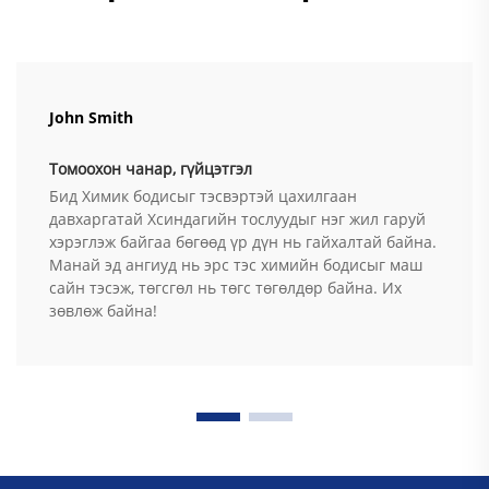
John Smith
Томоохон чанар, гүйцэтгэл
Бид Химик бодисыг тэсвэртэй цахилгаан
давхаргатай Хсиндагийн тослуудыг нэг жил гаруй
хэрэглэж байгаа бөгөөд үр дүн нь гайхалтай байна.
Манай эд ангиуд нь эрс тэс химийн бодисыг маш
сайн тэсэж, төгсгөл нь төгс төгөлдөр байна. Их
зөвлөж байна!