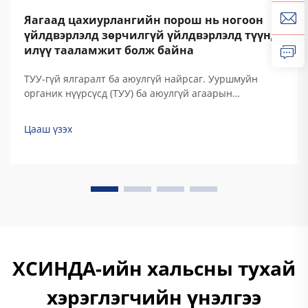
Яагаад цахиурлангийн порош нь ногоон
үйлдвэрлэлд зөрчилгүй үйлдвэрлэлд түүнд
илүү тааламжит болж байна
ТУУ-гүй ялгаралт ба аюулгүй найрсаг. Ууршмуйн
органик нүүрсүсд (ТУУ) ба аюулгүй агаарын
бохирдуулагчид (ААБ)-г арилгах. Цахиурлангийн
давхарга нь хэдийгүй шингэн давхаргын хувьд
Цааш үзэх
ашиглагддаг хориг хүчилүүдийг арилгадаг, учир нь
тэр төдийгүй термосет... ашигладаг.
ХСИНДА-ийн хальсны тухай
хэрэглэгчийн үнэлгээ