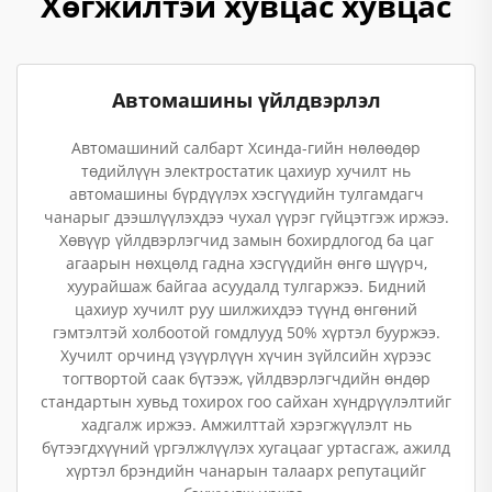
Хөгжилтэй хувцас хувцас
Автомашины үйлдвэрлэл
Автомашиний салбарт Хсинда-гийн нөлөөдөр
төдийлүүн электростатик цахиур хучилт нь
автомашины бүрдүүлэх хэсгүүдийн тулгамдагч
чанарыг дээшлүүлэхдээ чухал үүрэг гүйцэтгэж иржээ.
Хөвүүр үйлдвэрлэгчид замын бохирдлогод ба цаг
агаарын нөхцөлд гадна хэсгүүдийн өнгө шүүрч,
хуурайшаж байгаа асуудалд тулгаржээ. Бидний
цахиур хучилт руу шилжихдээ түүнд өнгөний
гэмтэлтэй холбоотой гомдлууд 50% хүртэл бууржээ.
Хучилт орчинд үзүүрлүүн хүчин зүйлсийн хүрээс
тогтвортой саак бүтээж, үйлдвэрлэгчдийн өндөр
стандартын хувьд тохирох гоо сайхан хүндрүүлэлтийг
хадгалж иржээ. Амжилттай хэрэгжүүлэлт нь
бүтээгдхүүний үргэлжлүүлэх хугацааг уртасгаж, ажилд
хүртэл брэндийн чанарын талаарх репутацийг