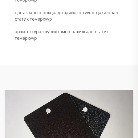
цаг агаарын нөхцөлд төдийлэн түүшт цахилгаан
статик төмөрхүүр
архитектурал хүчилтөмөр цахилгаан статик
төмөрхүүр