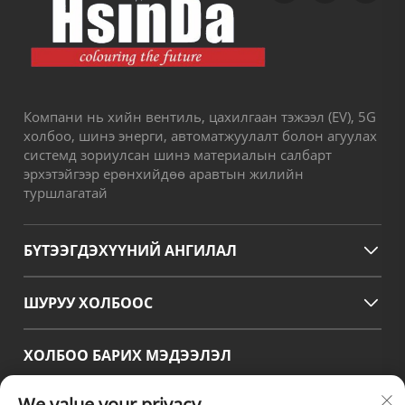
Компани нь хийн вентиль, цахилгаан тэжээл (EV), 5G
холбоо, шинэ энерги, автоматжуулалт болон агуулах
системд зориулсан шинэ материалын салбарт
эрхэтэйгээр ерөнхийдөө аравтын жилийн
туршлагатай
БҮТЭЭГДЭХҮҮНИЙ АНГИЛАЛ
ШУРУУ ХОЛБООС
ХОЛБОО БАРИХ МЭДЭЭЛЭЛ
Office add : №38 Хуаганг зам, Өмнөд бүс, Чэнду-ийн
We value your privacy