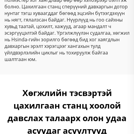
болно. Цахилгаан станц сперүүний давхаргын дотор
нунтаг тэгш хуваагддаг бөгөөд эцсийн бүтээгдэхүүн
нь нягт, гялалзсан байдаг. Нүүрлүүд нь гоо сайхны
хувьд таатай, цохилт, хажууд, агаар мандалт ч
эсэргүүцэлтэй байдаг. Үргэлжлүүлэн судалгаа, хөгжил
нь Hsinda-гийн зорилго бөгөөд бид хог хаягдлын
давхаргын эрэлт хэрэгцээг хангахын тулд
үйлдвэрлэлийн циклыг нь тохируулж байгаа
шалтгаан юм.
Хөгжлийн тэсвэртэй
цахилгаан станц хоолой
давслах талаарх олон удаа
асуудаг асуултууд