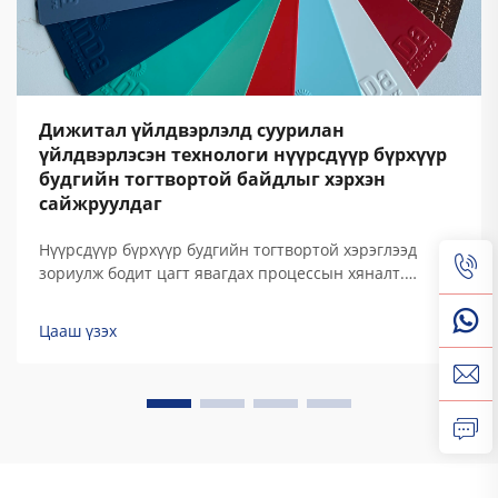
Дижитал үйлдвэрлэлд суурилан
үйлдвэрлэсэн технологи нүүрсдүүр бүрхүүр
будгийн тогтвортой байдлыг хэрхэн
сайжруулдаг
Нүүрсдүүр бүрхүүр будгийн тогтвортой хэрэглээд
зориулж бодит цагт явагдах процессын хяналт.
Харьцангуй чийгшлэлд үүсдэг өөрчлөлт,
электростатик будаг тараагч системд механик дүүрэлт
Цааш үзэх
зэрэг орчин факторууд нүүрсдүүр бүрхүүр будгийн
хувьсах байдалд аюултай нөлөө үзүүлдэг. Эдгээр
хазайлтууд шилжүүлэлтийн үр дүнг болон...