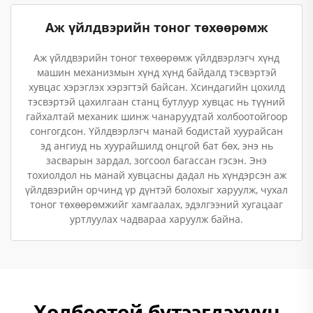
Аж үйлдвэрийн тоног төхөөрөмж
Аж үйлдвэрийн тоног төхөөрөмж үйлдвэрлэгч хүнд
машин механизмын хүнд хүнд байдалд тэсвэртэй
хувцас хэрэглэх хэрэгтэй байсан. Хсиндагийн цохилд
тэсвэртэй цахилгаан станц бутлуур хувцас нь түүний
гайхалтай механик шинж чанаруудтай холбоотойгоор
сонгогдсон. Үйлдвэрлэгч манай бодистай хуурайсан
эд ангиуд нь хуурайшилд онцгой бат бөх, энэ нь
засварын зардал, зогсоол багассан гэсэн. Энэ
тохиолдол нь манай хувцасны дадал нь хүндэрсэн аж
үйлдвэрийн орчинд үр дүнтэй болохыг харуулж, чухал
тоног төхөөрөмжийг хамгаалах, эдэлгээний хугацааг
уртлуулах чадвараа харуулж байна.
Холбоотой бүтээгдэхүүн