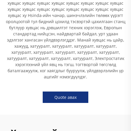
хувцас хувцас хувцас хувцас хувцас хувцас хувцас хувцас
хувцас хувцас хувцас хувцас хувцас хувцас хувцас хувцас
хувцас ху Hsinda-ийн чанар, шинэчлэлийн төлөөх үүрэгт
оролцоотой тул бидний цохилд тэсвэртэй цахилгаан станц
бутлуур хувцас нь дэвшилтэт техник хэрэглэж, Европын
стандартад нийцсэн, найдвартай байдал, урт удаан
эдэлгээг хангасан үйлдвэрлэгддэг. Манай хувцас нь цайр,
хажууд, хатууралт, хатууралт, хатууралт, хатууралт,
хатууралт, хатууралт, хатууралт, хатууралт, хатууралт,
хатууралт, хатууралт, хатууралт, хатууралт, Электростатик
хэрэглээний үйл явц нь тэгш, тогтвортой төгсгөлд
баталгаажуулж, хог хаягдлыг бууруулж, үйлдвэрлэлийн үр
ашгийг нэмэгдүүлдэг.
Quote авах