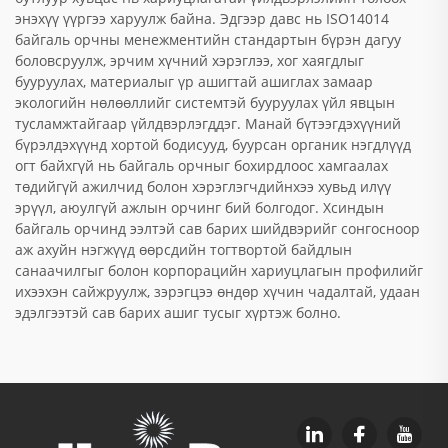
энэхүү үүргээ харуулж байна. Эдгээр давс нь ISO14014
байгаль орчны менежментийн стандартын бүрэн дагуу
боловсруулж, эрчим хүчний хэрэглээ, хог хаягдлыг
бууруулах, материалыг үр ашигтай ашиглах замаар
экологийн нөлөөллийг системтэй бууруулах үйл явцын
тусламжтайгаар үйлдвэрлэгддэг. Манай бүтээгдэхүүний
бүрэлдэхүүнд хортой бодисууд, буурсан органик нэгдлүүд
огт байхгүй нь байгаль орчныг бохирдлоос хамгаалах
төдийгүй ажилчид болон хэрэглэгчдийнхээ хувьд илүү
эрүүл, аюулгүй ажлын орчинг бий болгодог. Хсиндын
байгаль орчинд ээлтэй сав барих шийдвэрийг сонгосноор
аж ахуйн нэгжүүд өөрсдийн тогтвортой байдлын
санаачилгыг болон корпорацийн хариуцлагын профилийг
ихээхэн сайжруулж, зэрэгцээ өндөр хүчин чадалтай, удаан
эдэлгээтэй сав барих ашиг тусыг хүртэж болно.