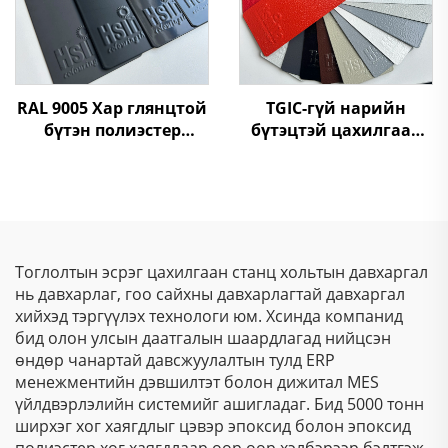
RAL 9005 Хар глянцтой
TGIC-гүй нарийн
бүтэн полиэстер
бүтэцтэй цахилгаан
смолын цахилгаан
статик төрөлдүүр
хөвөрт үлдэц
хуурай будаа, гофрот
текстурт полиэстер
будаа
Тоглолтын эсрэг цахилгаан станц хольтын давхаргал
нь давхарлаг, гоо сайхны давхарлагтай давхаргал
хийхэд тэргүүлэх технологи юм. Хсинда компанид
бид олон улсын даатгалын шаардлагад нийцсэн
өндөр чанартай давсжуулалтын тулд ERP
менежментийн дэвшилтэт болон дижитал MES
үйлдвэрлэлийн системийг ашигладаг. Бид 5000 тонн
ширхэг хог хаягдлыг цэвэр эпоксид болон эпоксид
полиэстер хог хаягдлаар өөр өөр хэлбэрээр бэлтгэж