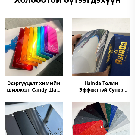
Эсэргүүцэлт химийн
Hsinda Толин
шилжсэн Candy Шар,
Эффекттэй Супер
Алтны өнгийн
Шаргалзаг 500%
эпоксид,
Тунгалаг Нано
полиэфирийн зэсний
Технологийн Хромын
найрмал будаг
Пороны Будаг, Үнэ
үйлдвэрлэгч Хятадад