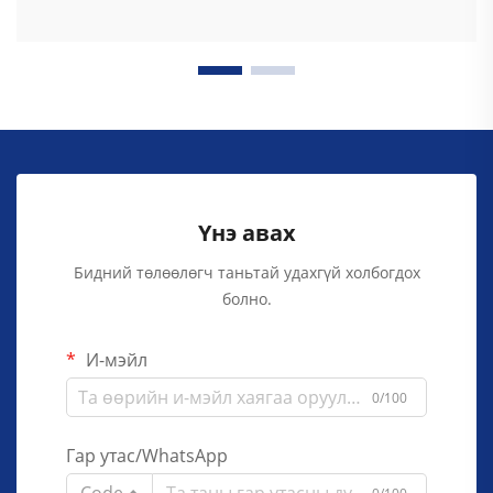
Үнэ авах
Бидний төлөөлөгч таньтай удахгүй холбогдох
болно.
И-мэйл
0/100
Гар утас/WhatsApp