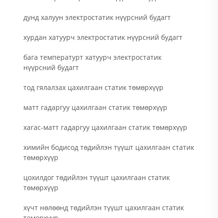
дунд халуун электростатик нүүрсний будагт
хурдан хатуурч электростатик нүүрсний будагт
бага температурт хатуурч электростатик
нүүрсний будагт
тод гялалзах цахилгаан статик төмөрхүүр
матт гадаргуу цахилгаан статик төмөрхүүр
хагас-матт гадаргуу цахилгаан статик төмөрхүүр
химийн бодисод төдийлэн түүшт цахилгаан статик
төмөрхүүр
цохилдог төдийлэн түүшт цахилгаан статик
төмөрхүүр
хүчт нөлөөнд төдийлэн түүшт цахилгаан статик
төмөрхүүр