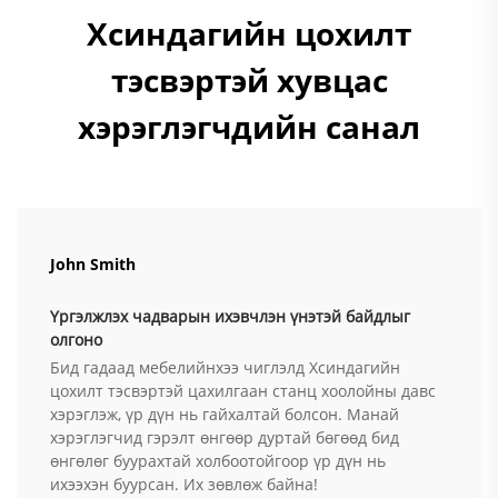
Хсиндагийн цохилт
тэсвэртэй хувцас
хэрэглэгчдийн санал
John Smith
Үргэлжлэх чадварын ихэвчлэн үнэтэй байдлыг
олгоно
Бид гадаад мебелийнхээ чиглэлд Хсиндагийн
цохилт тэсвэртэй цахилгаан станц хоолойны давс
хэрэглэж, үр дүн нь гайхалтай болсон. Манай
хэрэглэгчид гэрэлт өнгөөр дуртай бөгөөд бид
өнгөлөг буурахтай холбоотойгоор үр дүн нь
ихээхэн буурсан. Их зөвлөж байна!