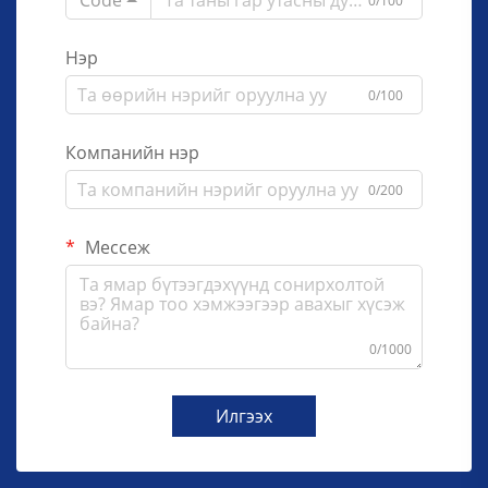
Code
0/100
Нэр
0/100
Компанийн нэр
0/200
Мессеж
0/1000
Илгээх