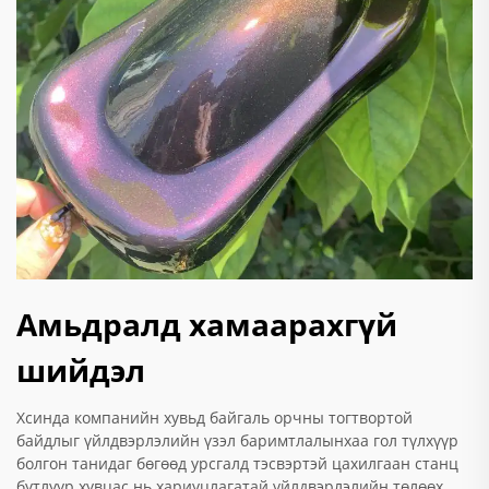
Амьдралд хамаарахгүй
шийдэл
Хсинда компанийн хувьд байгаль орчны тогтвортой
байдлыг үйлдвэрлэлийн үзэл баримтлалынхаа гол түлхүүр
болгон танидаг бөгөөд урсгалд тэсвэртэй цахилгаан станц
бутлуур хувцас нь хариуцлагатай үйлдвэрлэлийн төлөөх