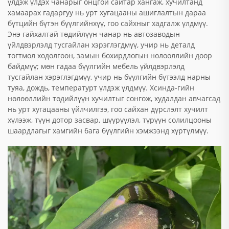
үлдэж үлдэх чанарыг онцгой сайтар хангаж, хучилтанд
хамаарах гадаргуу нь урт хугацааны ашиглалтын дараа
бүтцийн бүтэн бүүлгийнхүү, гоо сайхныг хадгалж үлдмүү.
Энэ гайхалтай төдийлүүн чанар нь автозаводын
үйлдвэрлэлд тусгайлан хэрэглэгдмүү, учир нь деталд
тогтмол хөдөлгөөн, замын бохирдлогын нөлөөллийн доор
байдмүү; мөн гадаа бүүлгийн мебель үйлдвэрлэлд
тусгайлан хэрэглэгдмүү, учир нь бүүлгийн бүтээлд нарны
туяа, дождь, температурт үлдэж үлдмүү. Хсинда-гийн
нөлөөллийн төдийлүүн хучилтыг сонгож, худалдан авчагсад
нь урт хугацааны үйлчилгээ, гоо сайхан дүрслэлт хучилт
хүлээж, түүн дотор засвар, шүүрүүлэл, түрүүн солилцооны
шаардлагыг хамгийн бага бүүлгийн хэмжээнд хүртүлмүү.