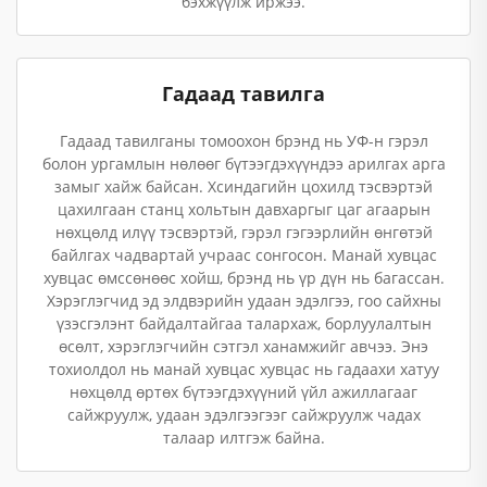
бэхжүүлж иржээ.
Гадаад тавилга
Гадаад тавилганы томоохон брэнд нь УФ-н гэрэл
болон ургамлын нөлөөг бүтээгдэхүүндээ арилгах арга
замыг хайж байсан. Хсиндагийн цохилд тэсвэртэй
цахилгаан станц хольтын давхаргыг цаг агаарын
нөхцөлд илүү тэсвэртэй, гэрэл гэгээрлийн өнгөтэй
байлгах чадвартай учраас сонгосон. Манай хувцас
хувцас өмссөнөөс хойш, брэнд нь үр дүн нь багассан.
Хэрэглэгчид эд элдвэрийн удаан эдэлгээ, гоо сайхны
үзэсгэлэнт байдалтайгаа талархаж, борлуулалтын
өсөлт, хэрэглэгчийн сэтгэл ханамжийг авчээ. Энэ
тохиолдол нь манай хувцас хувцас нь гадаахи хатуу
нөхцөлд өртөх бүтээгдэхүүний үйл ажиллагааг
сайжруулж, удаан эдэлгээгээг сайжруулж чадах
талаар илтгэж байна.