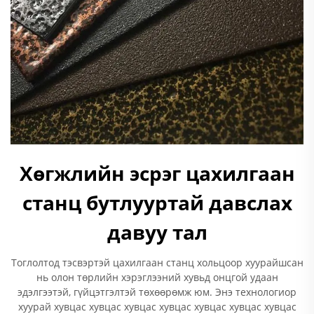
Хөгжлийн эсрэг цахилгаан
станц бутлууртай давслах
давуу тал
Тоглолтод тэсвэртэй цахилгаан станц хольцоор хуурайшсан
нь олон төрлийн хэрэглээний хувьд онцгой удаан
эдэлгээтэй, гүйцэтгэлтэй төхөөрөмж юм. Энэ технологиор
хуурай хувцас хувцас хувцас хувцас хувцас хувцас хувцас