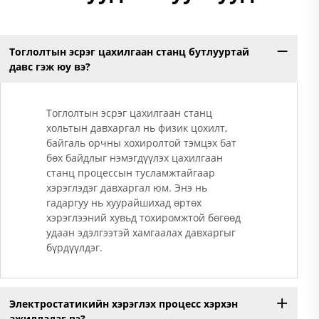
Тоглолтын эсрэг цахилгаан станц бутлууртай
давс гэж юу вэ?
Тоглолтын эсрэг цахилгаан станц
хольтын давхаргал нь физик цохилт,
байгаль орчны хохиролтой тэмцэх бат
бөх байдлыг нэмэгдүүлэх цахилгаан
станц процессын тусламжтайгаар
хэрэглэдэг давхаргал юм. Энэ нь
гадаргуу нь хуурайшихад өртөх
хэрэглээний хувьд тохиромжтой бөгөөд
удаан эдэлгээтэй хамгаалах давхаргыг
бүрдүүлдэг.
Электростатикийн хэрэглэх процесс хэрхэн
ажилладаг вэ?