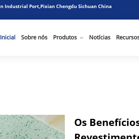
 Industrial Port,Pixian Chengdu Sichuan China
Inicial
Sobre nós
Produtos
Notícias
Recurso
Os Benefício
Revestiment