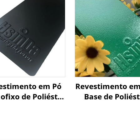
estimento em Pó
Revestimento em
ofixo de Poliéster
Base de Poliést
do Decorativo TGIC
Fabricado po
eto Fosco para
Fabricante, pa
veis de Exterior
Armários Elétri
Móveis e Tint