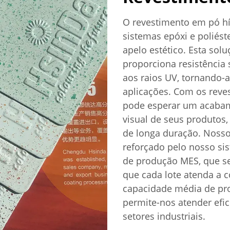
O revestimento em pó hí
sistemas epóxi e poliést
apelo estético. Esta sol
proporciona resistência 
aos raios UV, tornando-
aplicações. Com os reve
pode esperar um acabame
visual de seus produto
de longa duração. Noss
reforçado pelo nosso sis
de produção MES, que s
que cada lote atenda a c
capacidade média de pr
permite-nos atender efi
setores industriais.