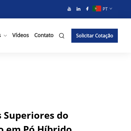
PT
s
Vídeos
Contato
Solicitar Cotação
s Superiores do
o em Pó Híbrido