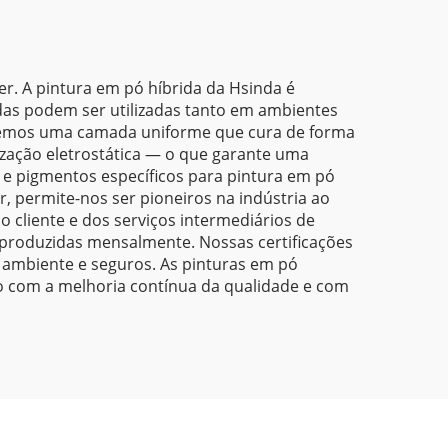
s
Metálico e Efeito Laser
para Acabamento em
Metal
er. A pintura em pó híbrida da Hsinda é
das podem ser utilizadas tanto em ambientes
rnecemos uma camada uniforme que cura de forma
zação eletrostática — o que garante uma
 e pigmentos específicos para pintura em pó
 permite-nos ser pioneiros na indústria ao
 cliente e dos serviços intermediários de
 produzidas mensalmente. Nossas certificações
 ambiente e seguros. As pinturas em pó
o com a melhoria contínua da qualidade e com