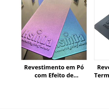
Revestimento em Pó
Rev
com Efeito de
Term
Mudança de Cor
Sóli
Revestimento
Pr
Metálico que Muda de
Mó
Cor Texturas