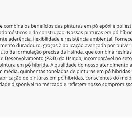
Automotiva
e combina os benefícios das pinturas em pó epóxi e poliést
odomésticos e da construção. Nossas pinturas em pó híbri
ente aderência, flexibilidade e resistência ambiental. Fo
ento duradouro, graças à aplicação avançada por pulveri
ruto da formulação precisa da Hsinda, que combina resinas
e Desenvolvimento (P&D) da Hsinda, incomparável no setor,
intura em pó híbrida. A qualidade do nosso atendimento ao
em média, quinhentas toneladas de pinturas em pó híbridas
abricação de pinturas em pó híbridas, conscientes do meio
idade disponível no mercado e refletem nosso compromiss