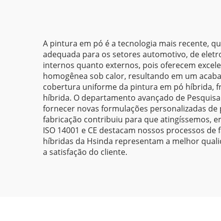
Metálicas com Efeito
de Ilusão Tinta em Pó
A pintura em pó é a tecnologia mais recente, qu
adequada para os setores automotivo, de eletr
internos quanto externos, pois oferecem excel
homogênea sob calor, resultando em um acabam
cobertura uniforme da pintura em pó híbrida, f
híbrida. O departamento avançado de Pesquisa 
fornecer novas formulações personalizadas de p
fabricação contribuiu para que atingíssemos, 
ISO 14001 e CE destacam nossos processos de f
híbridas da Hsinda representam a melhor qual
a satisfação do cliente.