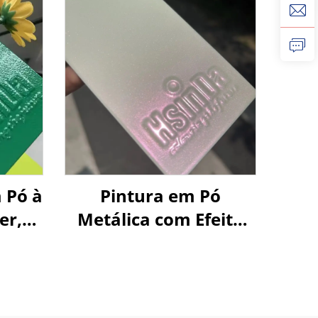
 Pó à
Pintura em Pó
er,
Metálica com Efeito
r
Aurora Rosa e
ra
Mudança Super
cos,
Cromática
as
(Cromática), Brilho