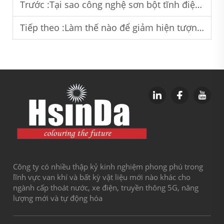
Trước :
Tại sao công nghệ sơn bột tĩnh điện lại lý tưởng cho các chi tiết công nghiệp có hình dạng phức tạp
Tiếp theo :
Làm thế nào để giảm hiện tượng phun thừa khi sử dụng sơn bột tĩnh điện trong xưởng
Công ty có nhiều thập kỷ kinh nghiệm phong phú trong
lĩnh vực van khí và bất kỳ vật liệu mới nào khác cho
ngành cấp thoát nước, xe điện, truyền thông 5G, năng
lượng mới và tự động hóa