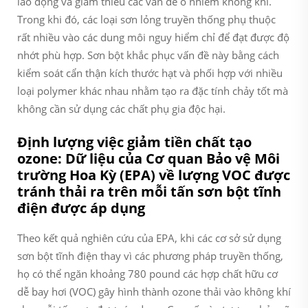
lao động và giảm thiểu các vấn đề ô nhiễm không khí.
Trong khi đó, các loại sơn lỏng truyền thống phụ thuộc
rất nhiều vào các dung môi nguy hiểm chỉ để đạt được độ
nhớt phù hợp. Sơn bột khắc phục vấn đề này bằng cách
kiểm soát cẩn thận kích thước hạt và phối hợp với nhiều
loại polymer khác nhau nhằm tạo ra đặc tính chảy tốt mà
không cần sử dụng các chất phụ gia độc hại.
Định lượng việc giảm tiền chất tạo
ozone: Dữ liệu của Cơ quan Bảo vệ Môi
trường Hoa Kỳ (EPA) về lượng VOC được
tránh thải ra trên mỗi tấn sơn bột tĩnh
điện được áp dụng
Theo kết quả nghiên cứu của EPA, khi các cơ sở sử dụng
sơn bột tĩnh điện thay vì các phương pháp truyền thống,
họ có thể ngăn khoảng 780 pound các hợp chất hữu cơ
dễ bay hơi (VOC) gây hình thành ozone thải vào không khí