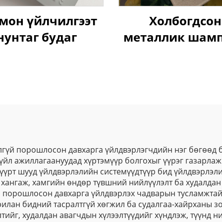
мон үйлчилгээт
Холбогдсон
нунтаг будаг
металлик шам
алтан перл м
будаа, автотех
мебель, бүрхүү
төхөөрөмжүүд
төмөрлөгдсөн б
лгүй порошлосон давхарга үйлдвэрлэгчдийн нэг бөгөөд б
йл ажиллагаануудад хүртэмүүр болгохыг үүрэг газарлаж 
үрт шууд үйлдвэрлэлийн системүүдтүүр бид үйлдвэрлэли
хангаж, хамгийн өндөр түвшний нийлүүлэлт ба худалдан
н порошлосон давхарга үйлдвэрлэх чадварын тусламжтай
урилан бидний тасралтгүй хөгжил ба судалгаа-хайрханы з
лтийг, худалдан авагчдын хүлээлтүүдийг хүндлэж, түүнд 