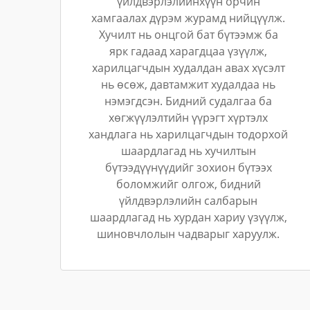
үйлдвэрлэлийнхүүн орчин
хамгаалах дүрэм журамд нийцүүлж.
Хучилт нь онцгой бат бүтээмж ба
ярк гадаад харагдцаа үзүүлж,
харилцагчдын худалдан авах хүсэлт
нь өсөж, давтамжит худалдаа нь
нэмэгдсэн. Бидний судалгаа ба
хөгжүүлэлтийн үүрэгт хүртэлх
хандлага нь харилцагчдын тодорхой
шаардлагад нь хучилтын
бүтээдүүнүүдийг зохион бүтээх
боломжийг олгож, бидний
үйлдвэрлэлийн салбарын
шаардлагад нь хурдан хариу үзүүлж,
шиновчлолын чадварыг харуулж.