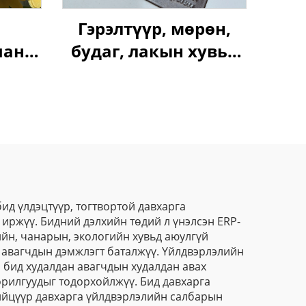
Гэрэлтүүр, мөрөн,
пань
будаг, лакын хувьд
ашин
зөвхөн үйлдвэрлэсэн
ник,
өндөр чанарын
лийн
холбогч металлын
ийн
нүүрт үйлдэх,
удаа
шархлаас
төвөгтүүшгүй
эпоксид-полиэстер
ид үлдэцтүүр, тогтвортой давхарга
иржүү. Бидний дэлхийн төдий л үнэлсэн ERP-
цацрагт тоосон
йн, чанарын, экологийн хувьд аюулгүй
будаг
 авагчдын дэмжлэгт баталжүү. Үйлдвэрлэлийн
 бид худалдан авагчдын худалдан авах
орилгуудыг тодорхойлжүү. Бид давхарга
нийцүүр давхарга үйлдвэрлэлийн салбарын