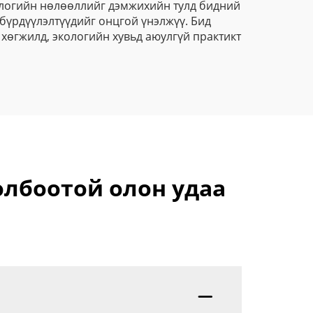
ологийн нөлөөллийг дэмжихийн тулд бидний
бүрдүүлэлтүүдийг онцгой үнэлжүү. Бид
хөгжилд, экологийн хувьд аюулгүй практикт
олбоотой олон удаа