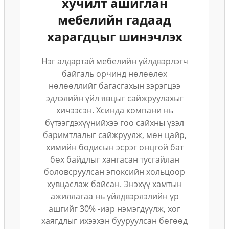
хучилт ашиглан
мебелийн гадаад
харагдцыг шинэчлэх
Нэг алдартай мебелийн үйлдвэрлэгч
байгаль орчинд нөлөөлөх
нөлөөллийг багасгахын зэрэгцээ
эдлэлийн үйл явцыг сайжруулахыг
хичээсэн. Хсинда компани нь
бүтээгдэхүүнийхээ гоо сайхны үзэл
баримтлалыг сайжруулж, мөн цайр,
химийн бодисын эсрэг онцгой бат
бөх байдлыг хангасан тусгайлан
боловсруулсан эпоксийн хольцоор
хувцаслаж байсан. Энэхүү хамтын
ажиллагаа нь үйлдвэрлэлийн үр
ашгийг 30% -иар нэмэгдүүлж, хог
хаягдлыг ихээхэн бууруулсан бөгөөд