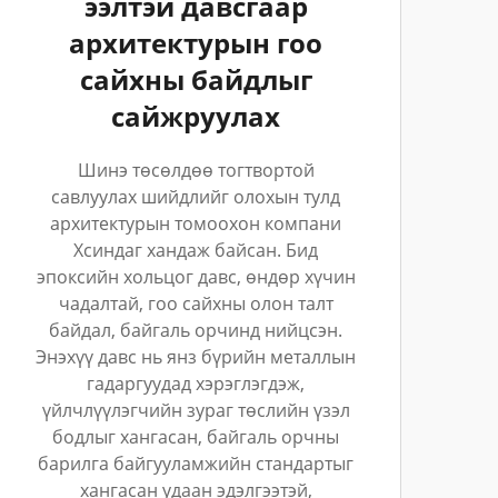
ээлтэй давсгаар
архитектурын гоо
сайхны байдлыг
сайжруулах
Шинэ төсөлдөө тогтвортой
савлуулах шийдлийг олохын тулд
архитектурын томоохон компани
Хсиндаг хандаж байсан. Бид
эпоксийн хольцог давс, өндөр хүчин
чадалтай, гоо сайхны олон талт
байдал, байгаль орчинд нийцсэн.
Энэхүү давс нь янз бүрийн металлын
гадаргуудад хэрэглэгдэж,
үйлчлүүлэгчийн зураг төслийн үзэл
бодлыг хангасан, байгаль орчны
барилга байгууламжийн стандартыг
хангасан удаан эдэлгээтэй,