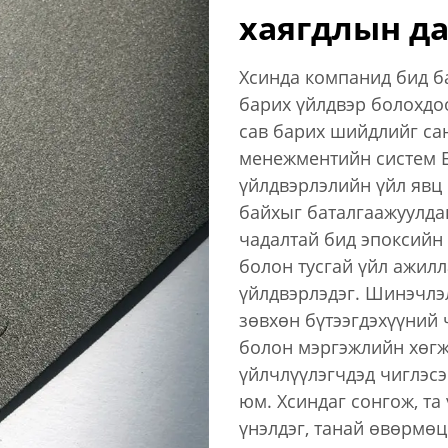
хаягдлын д
Хсинда компанид бид ба
барих үйлдвэр болохдоо
сав барих шийдлийг са
менежментийн систем Е
үйлдвэрлэлийн үйл явц 
байхыг баталгаажуулда
чадалтай бид эпоксийн 
болон тусгай үйл ажилл
үйлдвэрлэдэг. Шинэчлэ
зөвхөн бүтээгдэхүүний
болон мэргэжлийн хөгж
үйлчлүүлэгчдэд чиглэсэ
юм. Хсиндаг сонгож, та
үнэлдэг, танай өвөрмөц