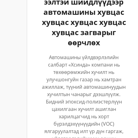
ээлтэй шийдлүүдээр
автомашины хувцас
хувцас хувцас хувцас
хувцас загварыг
өөрчлөх
Автомашины үйлдвэрлэлийн
салбарт «Хсинда» компани нь
төхөөрөмжийн хучилт нь
улучшонгуйн газар нь хамтран
ажиллаж, түүний автомашинуудын
хучилтын чанарыг дээшлүүлж.
Бидний эпоксид-полиэстерлүүн
цахилгаан хучилт ашиглан
харилцагчид нь хорт
бүрэлдэхүүнүүдийн (VOC)
ялгаруулалтад илт үр дүн гаргаж,