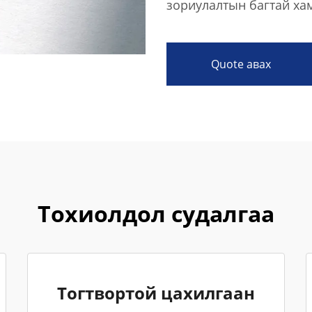
зориулалтын багтай ха
Quote авах
Тохиолдол судалгаа
Тогтвортой цахилгаан