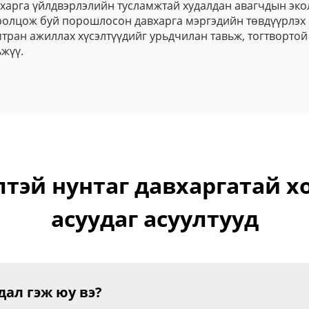
вхарга үйлдвэрлэлийн тусламжтай худалдан авагчдын эк
ролцож буй порошлосон давхарга мэргэдийн төвдүүрлэх 
тран ажиллах хүсэлтүүдийг урьдчилан тавьж, тогтвортой 
жүү.
лтэй нунтаг давхаргатай х
асуудаг асуултууд
дал гэж юу вэ?