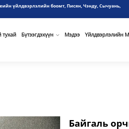
үеийн үйлдвэрлэлийн боомт, Писян, Чэнду, Сычуань,
 тухай
Бүтээгдэхүүн
Мэдээ
Үйлдвэрлэлийн М
Байгаль орч