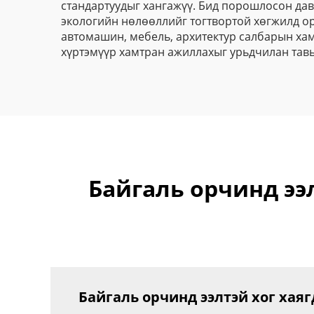
стандартуудыг хангажүү. Бид порошлосон да
экологийн нөлөөллийг тогтвортой хөгжилд о
автомашин, мебель, архитектур салбарын хам
хүртэмүүр хамтран ажиллахыг урьдчилан тавь
Байгаль орчинд ээ
Байгаль орчинд ээлтэй хог хаяг