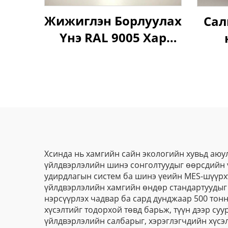
Жижиглэн Борлуулах
Сал
Үнэ RAL 9005 Хар
Өнгө Хатуулаг
Ширэм Текстур Бат
бөх Нунтаг Будаг
Хсинда нь хамгийн сайн экологийн хувьд аюу
үйлдвэрлэлийн шинэ сонголтуудыг өөрсдийн ү
удирдлагын систем ба шинэ үеийн MES-шүүрхү
үйлдвэрлэлийн хамгийн өндөр стандартуудыг 
нэрсүүрлэх чадвар ба сард дунджаар 500 тон
хүсэлтийг тодорхой төвд барьж, түүн дээр су
үйлдвэрлэлийн салбарыг, хэрэглэгчдийн хүсэ