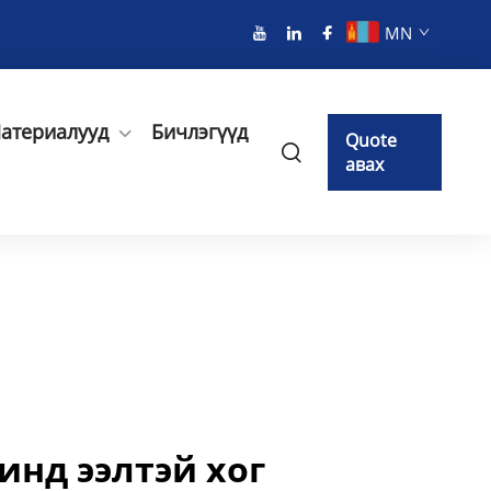
MN
атериалууд
Бичлэгүүд
Quote
авах
инд ээлтэй хог