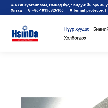
№38 Хуаганг зам, Өмнөд бүс, Чэнду-ийн орчин 
Хятад
+86-18190826106
[email protected]
Нүүр хуудас
Бидний
Холбогдох