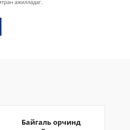
мтран ажилладаг.
Байгаль орчинд