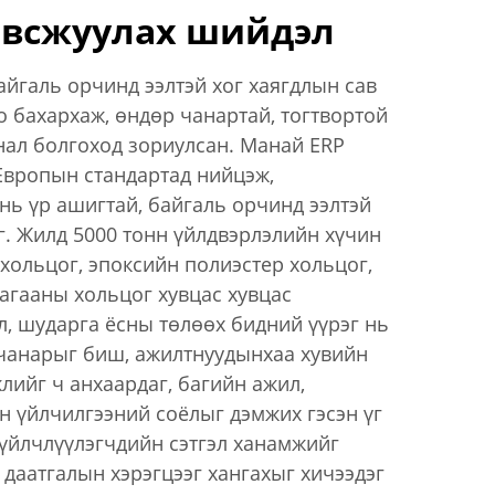
авсжуулах шийдэл
йгаль орчинд ээлтэй хог хаягдлын сав
 бахархаж, өндөр чанартай, тогтвортой
нал болгоход зориулсан. Манай ERP
вропын стандартад нийцэж,
нь үр ашигтай, байгаль орчинд ээлтэй
г. Жилд 5000 тонн үйлдвэрлэлийн хүчин
хольцог, эпоксийн полиэстер хольцог,
агааны хольцог хувцас хувцас
л, шударга ёсны төлөөх бидний үүрэг нь
 чанарыг биш, ажилтнуудынхаа хувийн
лийг ч анхаардаг, багийн ажил,
н үйлчилгээний соёлыг дэмжих гэсэн үг
 үйлчлүүлэгчдийн сэтгэл ханамжийг
 даатгалын хэрэгцээг хангахыг хичээдэг