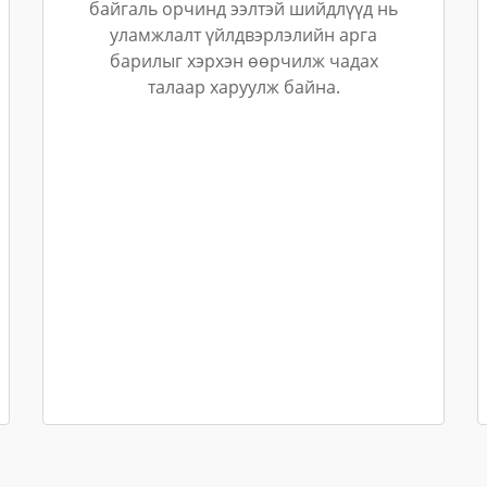
байгаль орчинд ээлтэй шийдлүүд нь
уламжлалт үйлдвэрлэлийн арга
барилыг хэрхэн өөрчилж чадах
талаар харуулж байна.