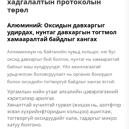
хадгалалтын протоколын
төрөл
Алюминий: Оксидын давхаргыг
удирдах, нунтаг давхаргын тогтмол
хамааралтай байдлыг хангах
Аллюминиум нь байгалийн хувьд хольцог, нэг бус
оксид давхаргыг бий болгож, нунтаг нь хамааралтай
байхыг маш хүндрүүлдэг. Үйл ажиллагаатай
урьдчилсан боловсруулалт нь органик бохирдол
болон оксидийн тогтворгүй байдлыг хангах ёстой:
Ургамлын хийн утааг алкалийн цэвэрлэгээний
хэрэгсэлээр арилгах
Хяналттай хүчилтэй гүрвэл (жишээ нь, азотфтор
эсвэл хүхрийнфторидын хольцоо) ашиглаж,
тогтворгүй оксидүүдийг халж, гадаргыг микро
хатуу болгоно.