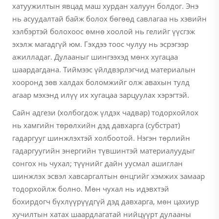
хатуужилтын явцад маш хурдан халуун болдог. Энэ
нь асуудалтай байж болох бөгөөд савлагаа нь хэвийн
хэлбэртэй болохоос өмнө хоолой нь гелийг үүсгэж
эхэлж магадгүй юм. Гэхдээ тоос чулуу нь эсрэгээр
ажилладаг. Дулааныг шингээхэд мөнх хугацаа
шаардагдана. Тиймээс үйлдвэрлэгчид материалын
хооронд зөв халдах боломжийг олж авахын тулд
агаар мэхэнд илүү их хугацаа зарцуулах хэрэгтэй.
Сайн адгези (холбогдож үлдэх чадвар) тодорхойлох
нь хамгийн төрөлхийн дэд давхарга (субстрат)
гадаргууг шинжлэхтэй холбоотой. Нэгэн төрлийн
гадаргуугийн энергийн түвшинтэй материалуудыг
сонгох нь чухал; түүнийг дайн уусмал ашиглан
шинжлэх эсвэл хавсаргалтын өнцгийг хэмжих замаар
тодорхойлж болно. Мөн чухал нь идэвхтэй
бохирдогч бүхлүүрүүдгүй дэд давхарга, мөн цахиур
хучилтын хатах шаардлагатай нийцүүрт дулааны