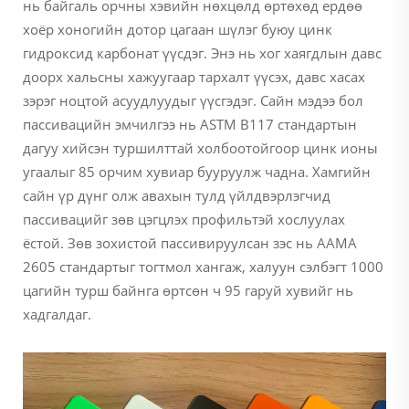
нь байгаль орчны хэвийн нөхцөлд өртөхөд ердөө
хоёр хоногийн дотор цагаан шүлэг буюу цинк
гидроксид карбонат үүсдэг. Энэ нь хог хаягдлын давс
доорх хальсны хажуугаар тархалт үүсэх, давс хасах
зэрэг ноцтой асуудлуудыг үүсгэдэг. Сайн мэдээ бол
пассивацийн эмчилгээ нь ASTM B117 стандартын
дагуу хийсэн туршилттай холбоотойгоор цинк ионы
угаалыг 85 орчим хувиар бууруулж чадна. Хамгийн
сайн үр дүнг олж авахын тулд үйлдвэрлэгчид
пассивацийг зөв цэгцлэх профильтэй хослуулах
ёстой. Зөв зохистой пассивируулсан зэс нь AAMA
2605 стандартыг тогтмол хангаж, халуун сэлбэгт 1000
цагийн турш байнга өртсөн ч 95 гаруй хувийг нь
хадгалдаг.