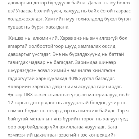
давхаргын дотор бүрдүүлж байна. Дараа нь юу болох
вэ? Угаасаа бээлий үүсч, хажууд нь байх ёстой газраас
холдож эхэлдэг. Хамгийн муу тохиолдолд бүхэл бүтэн
хувцас нь бүрэн хасагдана.
Жишээ нь, алюминий. Хэрэв энэ нь эмчилгээгүй бол
агаартай холбоотойгоор шууд хамгаалах оксид
давхаргыг үүсгэдэг. Энэ нь бүрэлдэхүүнд нь баттай
тавигдах чадвар нь багасдаг. Заримдаа шинээр
шүүрлэгдсэн эсвэл химийн эмчилгээ хийлгэсэн
гадаргуутай харьцуулахад 40% хүртэл багасдаг.
Зөөврийн хэрэгсэл дээр ч ийм асуудал гарч ирдэг.
Эдгээр ПВХ эсвэл фталатын үндсэн материалууд нь 6-
12 сарын дотор давс нь асуудалтай болдог, учир нь
нэмэлт бодис нь газар дээр нь шилжиж байдаг. Тэр ч
байтугай металлын янз бүрийн төрөл нь халуун үед
өөр өөр байдлаар үйл ажиллагаа явуулдаг. Бага
хэмжээний цахилгаан зэвсгийн зэс конвекцийн