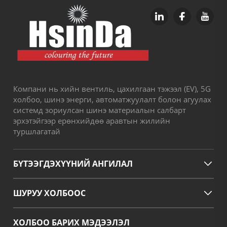
Компани нь хийн вентиль, цахилгаан тэжээл (EV), 5G
холбоо, шинэ энерги, автоматжуулалт болон агуулах
системд зориулсан шинэ материалын салбарт
эрхэтэйгээр ерөнхийдөө аравтын жилийн
туршлагатай
БҮТЭЭГДЭХҮҮНИЙ АНГИЛАЛ
ШУРУУ ХОЛБООС
ХОЛБОО БАРИХ МЭДЭЭЛЭЛ