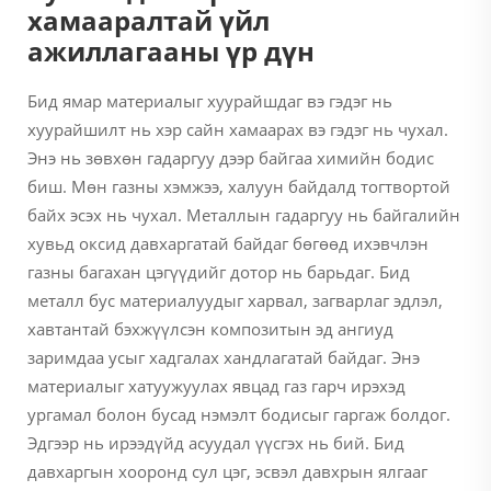
хамааралтай үйл
ажиллагааны үр дүн
Бид ямар материалыг хуурайшдаг вэ гэдэг нь
хуурайшилт нь хэр сайн хамаарах вэ гэдэг нь чухал.
Энэ нь зөвхөн гадаргуу дээр байгаа химийн бодис
биш. Мөн газны хэмжээ, халуун байдалд тогтвортой
байх эсэх нь чухал. Металлын гадаргуу нь байгалийн
хувьд оксид давхаргатай байдаг бөгөөд ихэвчлэн
газны багахан цэгүүдийг дотор нь барьдаг. Бид
металл бус материалуудыг харвал, загварлаг эдлэл,
хавтантай бэхжүүлсэн композитын эд ангиуд
заримдаа усыг хадгалах хандлагатай байдаг. Энэ
материалыг хатуужуулах явцад газ гарч ирэхэд
ургамал болон бусад нэмэлт бодисыг гаргаж болдог.
Эдгээр нь ирээдүйд асуудал үүсгэх нь бий. Бид
давхаргын хооронд сул цэг, эсвэл давхрын ялгааг