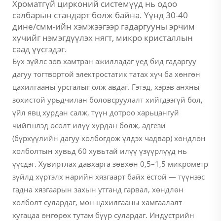
Хроматгүй цирконий системүүд нь одоо
салбарын стандарт болж байна. Үүнд 30-40
дине/смм-ийн хэмжээгээр гадаргууны эрчим
хүчийг нэмэгдүүлэх нягт, микро кристаллын
саад үүсгэдэг.
Бүх зүйлс зөв хамтран ажилладаг үед бид гадаргуу
дагуу тогтвортой электростатик татах хүч ба хөнгөн
цахилгааны урсгалыг олж авдаг. Гэтэд, хэрэв анхны
зохистой урьдчилан боловсруулалт хийгдээгүй бол,
үйл явц хурдан салж, түүн дотроо харьцангуй
чийгшлэд өсөлт илүү хурдан болж, адгези
(бүрхүүлийн дагуу холбогдож үлдэх чадвар) хөндлөн
холболтын хувьд 60 хувьтай илүү үзүүрлүүд нь
үүсдэг. Хувиртлах давхарга зөвхөн 0,5–1,5 микрометр
зүйлд хүртэлх нарийн хязгаарт байх ёстой — түүнээс
гадна хязгаарын захын утганд гарвал, хөндлөн
холболт сулардаг, мөн цахилгааны хамгаалалт
хугацаа өнгөрөх тутам бүүр сулардаг. Индустрийн