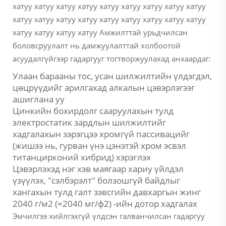
хатуу хатуу хатуу хатуу хатуу хатуу хатуу хатуу хатуу
хатуу хатуу хатуу хатуу хатуу хатуу хатуу хатуу хатуу
хатуу хатуу хатуу хатуу Амжилттай урьдчилсан
боловсруулалт нь дамжуулалттай холбоотой
асуудалгүйгээр гадаргууг тогтворжуулахад анхаардаг:
Улаан барааны тос, усан шилжилтийн үлдэгдэл,
цөцрүүдийг арилгахад алкалын цэвэрлэгээг
ашиглана уу
Цинкийн бохирдолг сааруулахын тулд
электростатик зардлын шилжилтийг
хадгалахын зэрэгцээ хромгүй пассивацийг
(жишээ нь, гурван үнэ цэнэтэй хром эсвэл
титанцирконий хибрид) хэрэглэх
Цэвэрлэхэд нэг хэв маягаар хариу үйлдэл
үзүүлэх, "сэлбэрэлт" болзошгүй байдлыг
хангахын тулд галт зэвсгийн давхаргын жинг
2040 г/м2 (≈2040 мг/ф2) -ийн дотор хадгалах
Эмчилгээ хийлгэхгүй үлдсэн галванчилсан гадаргуу