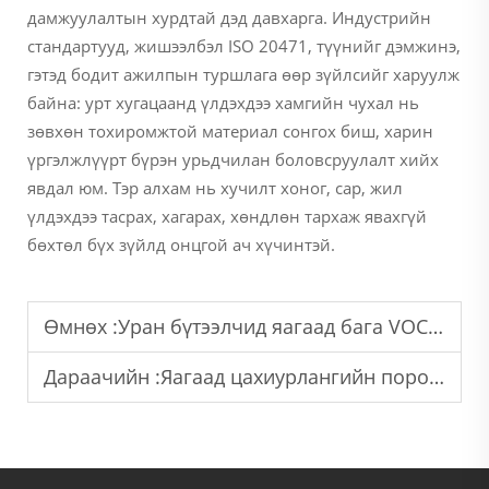
дамжуулалтын хурдтай дэд давхарга. Индустрийн
стандартууд, жишээлбэл ISO 20471, түүнийг дэмжинэ,
гэтэд бодит ажилпын туршлага өөр зүйлсийг харуулж
байна: урт хугацаанд үлдэхдээ хамгийн чухал нь
зөвхөн тохиромжтой материал сонгох биш, харин
үргэлжлүүрт бүрэн урьдчилан боловсруулалт хийх
явдал юм. Тэр алхам нь хучилт хоног, сар, жил
үлдэхдээ тасрах, хагарах, хөндлөн тархаж явахгүй
бөхтөл бүх зүйлд онцгой ач хүчинтэй.
Өмнөх :
Уран бүтээлчид яагаад бага VOC-ийн үйлдвэрлэлд нүүрсдүүр бүрхүүр будгийг приоритеттэй тооцох ёстой
Дараачийн :
Яагаад цахиурлангийн порош нь ногоон үйлдвэрлэлд зөрчилгүй үйлдвэрлэлд түүнд илүү тааламжит болж байна