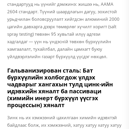
стандартууд нь үүнийг дэмжинэ: жишээ нь, AAMA
2604 стандарт. Түүний шаардлагын дагуу, зохистой
урьдчилан боловсруулалт хийгдсэн алюминий 2000
цагийн давхарга дээрх төмөрлөг хүчилт хоригт (salt
spray testing) төвхөн 95 хувьтай илүү адгези
хадгалдаг — үүн нь үндэсній төвхөн бүрхүүлийн
хамгаалалт, тухайлбал, далайн цамхагт буюу
үйлдвэрлэлийн газарт бүрхүүлд үүсдэг нөхцөл.
Гальванизирован сталь: Бат
бүрхүүлийн холбогдож үлдэх
чадварыг хангахын тулд цинк-ийн
идэвхийн хяналт ба пассиваци
(химийн инерт бүрхүүл үүсгэх
процессын) хяналт
Зинк нь их хэмжээний цахилгаан химийн идэвхтэй
байдлаас болж, их хэмжээний, хатуу хатуу хатуу хатуу