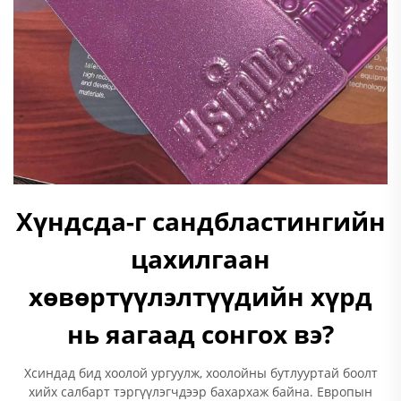
Хүндсда-г сандбластингийн
цахилгаан
хөвөртүүлэлтүүдийн хүрд
нь яагаад сонгох вэ?
Хсиндад бид хоолой ургуулж, хоолойны бутлууртай боолт
хийх салбарт тэргүүлэгчдээр бахархаж байна. Европын