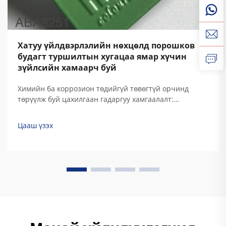
Хатуу үйлдвэрлэлийн нөхцөлд порошков
будагт туршилтын хугацаа ямар хүчин
зүйлсийн хамаарч буй
Химийн ба коррозион төдийгүй төвөгтүй орчинд
төрүүлж буй цахилгаан гадаргуу хамгаалалт:
Порошков будагт хамгаалалтын анхны шугам.
Эпоксид, гибрид ба полиэстер химийн найрлага нь
Цааш үзэх
хүчиллэг/шүлтлэг орчинд коррозионийг саархуулж.
Порошков будагт янз бүрийн төрлийн будагт янз
бүрийн смол химийн найрлага ашиглагдаж ...