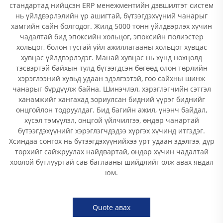
стандартад нийцсэн ERP менежментийн дэвшилтэт систем
нь үйлдвэрлэлийн үр ашигтай, бүтээгдэхүүний чанарыг
хамгийн сайн болгодог. Жилд 5000 тонн үйлдвэрлэх хүчин
чадалтай бид эпоксийн хольцог, эпоксийн полиэстер
хольцог, болон тусгай үйл ажиллагааны хольцог хувцас
хувцас үйлдвэрлэдэг. Манай хувцас нь хүнд нөхцөлд
тэсвэртэй байхын тулд бүтээгдсэн бөгөөд олон төрлийн
хэрэглээний хувьд удаан эдэлгээтэй, гоо сайхны шинж
чанарыг бүрдүүлж байна. Шинэчлэл, хэрэглэгчийн сэтгэл
ханамжийг хангахад зориулсан бидний үүрэг биднийг
онцгойлон тодруулдаг. Бид багийн ажил, үнэнч байдал,
хүсэл тэмүүлэл, онцгой үйлчилгээ, өндөр чанартай
бүтээгдэхүүнийг хэрэглэгчдэдээ хүргэх хүчинд итгэдэг.
Хсиндаа сонгох нь бүтээгдэхүүнийхээ урт удаан эдэлгээ, дүр
төрхийг сайжруулах найдвартай, өндөр хүчин чадалтай
хоолой бутлууртай сав баглааны шийдлийг олж авах явдал
юм.
Quote авах