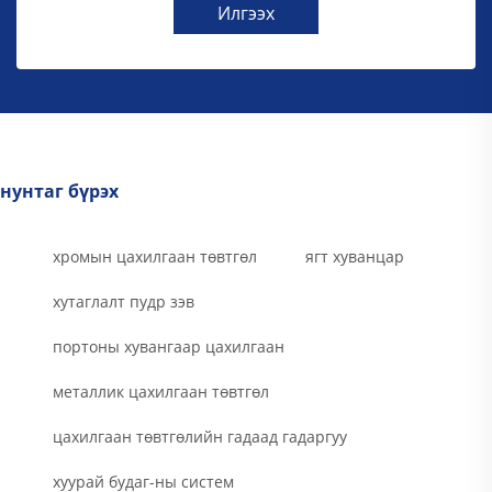
Илгээх
нунтаг бүрэх
хромын цахилгаан төвтгөл
ягт хуванцар
хутаглалт пудр зэв
портоны хувангаар цахилгаан
металлик цахилгаан төвтгөл
цахилгаан төвтгөлийн гадаад гадаргуу
хуурай будаг-ны систем