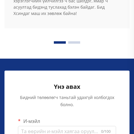
хэрэглэгчийн үйлчилгээ ч бас шилдэг, ямар ч
асуултад бидэнд туслахад бэлэн байдаг. Бид
Хсиндаг маш их зөвлөж байна!
Үнэ авах
Бидний төлөөлөгч таньтай удахгүй холбогдох
болно.
И-мэйл
0/100