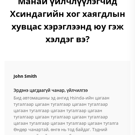
Манай үйлчлүүлэгчид
Хсиндагийн хог хаягдлын
хувцас хэрэглээнд юу гэж
хэлдэг вэ?
John Smith
Эрдэнэ цагдаагүй чанар, үйлчилгээ
Бид автомашины эд ангид Hsinda-ийн цагаан
тугалгаар цагаан тугалгаар цагаан тугалгаар
цагаан тугалгаар цагаан тугалгаар цагаан
тугалгаар цагаан тугалгаар цагаан тугалгаар
цагаан тугалгаар цагаан тугалгаар цагаан тугалга
Өндөр чанартай, өнгө нь тод байдаг. Тэдний