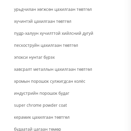
урьдчилан хөгжсөн цахилгаан төвтгөл
хүчинтэй цахилгаан төвтгөл
пудр-халуун хучилттой хийлсний дугуй
пескоструйн цахилгаан төвтгөл
эпокси нунтаг бүрэх
хавсралт металлын цахилгаан төвтгөл
хромын порошок сулжигдсан колёс
индустрийн порошок будаг
super chrome powder coat
керамик цахилгаан төвтгөл
будаатай цагаан төмөр