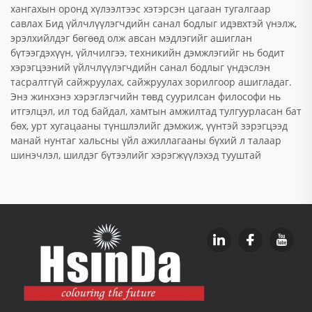
хангахын оронд хүлээлтээс хэтэрсэн цагаан тугалгаар
савлах Бид үйлчлүүлэгчдийн санал бодлыг идэвхтэй үнэлж,
эрэлхийлдэг бөгөөд олж авсан мэдлэгийг ашиглан
бүтээгдэхүүн, үйлчилгээ, техникийн дэмжлэгийг нь бодит
хэрэгцээний үйлчлүүлэгчдийн санал бодлыг үндэслэн
тасралтгүй сайжруулах, сайжруулах зорилгоор ашигладаг.
Энэ жинхэнэ хэрэглэгчийн төвд суурилсан философи нь
итгэлцэл, ил тод байдал, хамтын амжилтад тулгуурласан бат
бөх, урт хугацааны түншлэлийг дэмжиж, үүнтэй зэрэгцээд
манай нунтаг хальсны үйл ажиллагааны бүхий л талаар
шинэчлэл, шилдэг бүтээлийг хэрэгжүүлэхэд тууштай