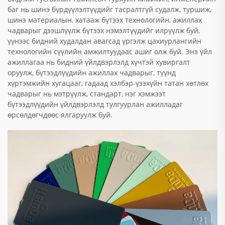
баг нь шинэ бүрдүүлэлтүүдийг тасралтгүй судалж, туршиж,
шинэ материалын, хатааж бүтээх технологийн, ажиллах
чадварыг дээшлүүлж бүтээх нэмэлтүүдийг илрүүлж буй,
үүнээс бидний худалдан авагсад үргэлж цахиурлангийн
технологийн сүүлийн амжилтуудаас ашиг олж буй. Энэ үйл
ажиллагаа нь бидний үйлдвэрлэлд хүчтэй хувиргалт
оруулж, бүтээдлүүдийн ажиллах чадварыг, түүнд
хүртэмжийн хугацааг, гадаад хэлбэр-үзэхүйн татан хөтлөх
чадварыг нь мэтрүүлж, стандарт, нэг хэмжээт
бүтээдлүүдийн үйлдвэрлэлд тулгуурлан ажилладаг
өрсөлдөгчдөөс ялгаруулж буй.