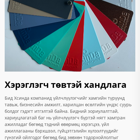
Хэрэглэгч төвтэй хандлага
Бид Хсинда компанид үйлчлүүлэгчийг хамгийн түрүүнд
тавьж, бизнесийн амжилт, харилцан өсөлтийн үндэс суурь
болдог гэдэгт итгэлтэй байна. Бидний зориулалттай,
хариуцлагатай баг нь үйлчлүүлэгч бүртэй нягт хамтран
ажилладаг бөгөөд тэдний өвөрмөц хэрэгцээ, үйл
ажиллагааны бэрхшээл, гүйцэтгэлийн хүлээлтүүдийг
гүнзгий ойлгодог бөгөөд бид зөвхөн тодорхойлолтыг