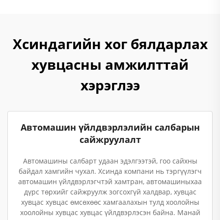
Хсиндагийн хог бялдарлах
хувцасны амжилттай
хэрэглээ
Автомашин үйлдвэрлэлийн салбарын
сайжруулалт
Автомашины салбарт удаан эдэлгээтэй, гоо сайхны
байдал хамгийн чухал. Хсинда компани нь тэргүүлэгч
автомашин үйлдвэрлэгчтэй хамтран, автомашиныхаа
дүрс төрхийг сайжруулж зогсохгүй халдвар, хувцас
хувцас хувцас өмсөхөөс хамгаалахын тулд хоолойны
хоолойны хувцас хувцас үйлдвэрлэсэн байна. Манай