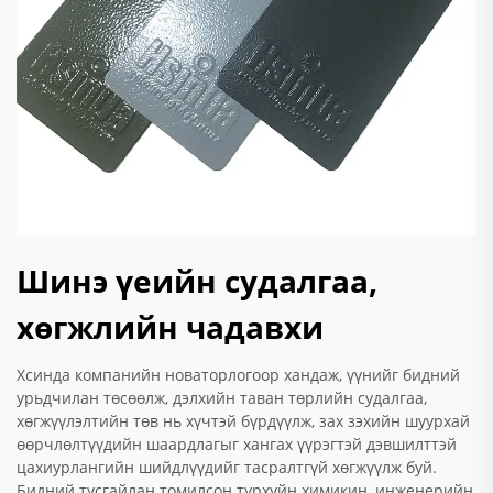
Шинэ үеийн судалгаа,
хөгжлийн чадавхи
Хсинда компанийн новаторлогоор хандаж, үүнийг бидний
урьдчилан төсөөлж, дэлхийн таван төрлийн судалгаа,
хөгжүүлэлтийн төв нь хүчтэй бүрдүүлж, зах зэхийн шуурхай
өөрчлөлтүүдийн шаардлагыг хангах үүрэгтэй дэвшилттэй
цахиурлангийн шийдлүүдийг тасралтгүй хөгжүүлж буй.
Бидний тусгайлан томилсон турхуйн химикин, инженерийн