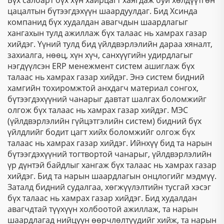
цацалтын бүтээгдэхүүн шаардуулдаг. Бид Хсинда
компанид бүх худалдан авагчдын шаардлагыг
хангахын тулд ажиллаж бүх талаас нь хамрах газар
хийдэг. Үүний тулд бид үйлдвэрлэлийн дараа хяналт,
захиалга, нөөц, хүн хүч, санхүүгийн удирдлагыг
нэгдүүлсэн ERP менежмент систем ашиглаж бүх
талаас нь хамрах газар хийдэг. Энэ систем бидний
хамгийн тохиромжтой анхдагч материал сонгох,
бүтээгдэхүүний чанарыг давтат шалгах боломжийг
олгож бүх талаас нь хамрах газар хийдэг. МЭС
(үйлдвэрлэлийн гүйцэтгэлийн систем) бидний бүх
үйлдлийг бодит цагт хийх боломжийг олгож бүх
талаас нь хамрах газар хийдэг. Ийнхүү бид та нарын
бүтээгдэхүүний тогтвортой чанарыг, үйлдвэрлэлийн
үр дүнтэй байдлыг хангаж бүх талаас нь хамрах газар
хийдэг. Бид та нарын шаардлагын онцлогийг мэдмүү.
Заталд бидний судалгаа, хөгжүүлэлтийн тусгай хэсэг
бүх талаас нь хамрах газар хийдэг. Бид худалдан
авагчдтай түүхүүн холбоотой ажиллаж, та нарын
шаардлагад нийцүүн өөрчлөлтүүдийг хийж, та нарын