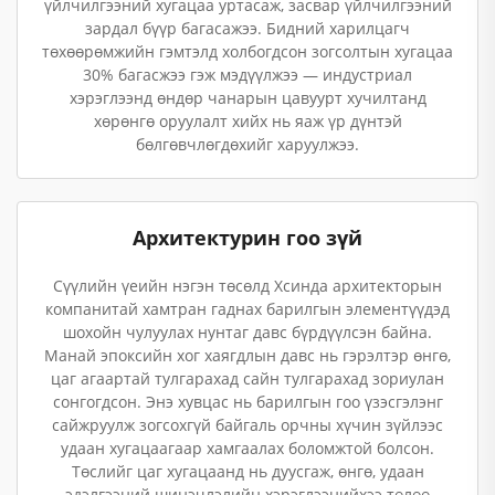
үйлчилгээний хугацаа уртасаж, засвар үйлчилгээний
зардал бүүр багасажээ. Бидний харилцагч
төхөөрөмжийн гэмтэлд холбогдсон зогсолтын хугацаа
30% багасжээ гэж мэдүүлжээ — индустриал
хэрэглээнд өндөр чанарын цавуурт хучилтанд
хөрөнгө оруулалт хийх нь яаж үр дүнтэй
бөлгөвчлөгдөхийг харуулжээ.
Архитектурин гоо зүй
Сүүлийн үеийн нэгэн төсөлд Хсинда архитекторын
компанитай хамтран гаднах барилгын элементүүдэд
шохойн чулуулах нунтаг давс бүрдүүлсэн байна.
Манай эпоксийн хог хаягдлын давс нь гэрэлтэр өнгө,
цаг агаартай тулгарахад сайн тулгарахад зориулан
сонгогдсон. Энэ хувцас нь барилгын гоо үзэсгэлэнг
сайжруулж зогсохгүй байгаль орчны хүчин зүйлээс
удаан хугацаагаар хамгаалах боломжтой болсон.
Төслийг цаг хугацаанд нь дуусгаж, өнгө, удаан
эдэлгээний шинэчлэлийн хэрэглээнийхээ төлөө