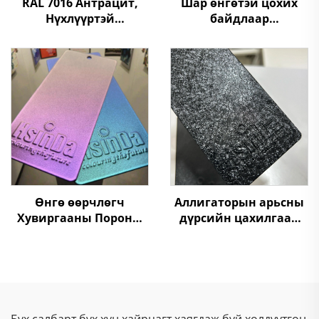
RAL 7016 Антрацит,
Шар өнгөтэй цохих
Нүхлүүртэй
байдлаар
Текстуртай Хагас
боловсруулсан
Сийрэг Полиэфирийн
термосет нунтаг будаг
Тосгоны Гадаргууны
эпоксид полиэстер
Ундаар Төмрийн
метал сандалд
Декорацид Хэрэглэх
зориулсан
Өнгө өөрчлөгч
Аллигаторын арьсны
Хувиргааны Пороны
дүрсийн цахилгаан
Хучилт, Өнгө
статик төрөлдүүр
Өөрчлөгдөх Төмрийн
хуурай будаа,
Текстур,
мебелийн хувьд
Хуурмаглалын
өнгөнүүдийн хувьд
Пороны Будаг
үлдэх хувилбарууд
Бүх салбарт бүх хүн хайрцагт хаягдаж буй хөлдүүтгөн