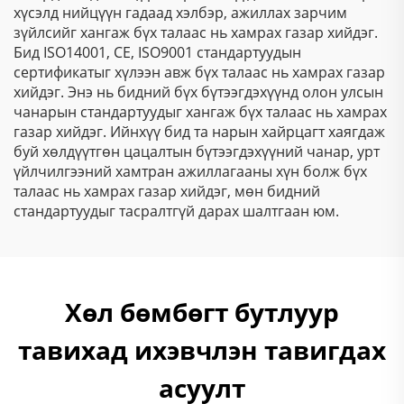
хүсэлд нийцүүн гадаад хэлбэр, ажиллах зарчим
зүйлсийг хангаж бүх талаас нь хамрах газар хийдэг.
Бид ISO14001, CE, ISO9001 стандартуудын
сертификатыг хүлээн авж бүх талаас нь хамрах газар
хийдэг. Энэ нь бидний бүх бүтээгдэхүүнд олон улсын
чанарын стандартуудыг хангаж бүх талаас нь хамрах
газар хийдэг. Ийнхүү бид та нарын хайрцагт хаягдаж
буй хөлдүүтгөн цацалтын бүтээгдэхүүний чанар, урт
үйлчилгээний хамтран ажиллагааны хүн болж бүх
талаас нь хамрах газар хийдэг, мөн бидний
стандартуудыг тасралтгүй дарах шалтгаан юм.
Хөл бөмбөгт бутлуур
тавихад ихэвчлэн тавигдах
асуулт