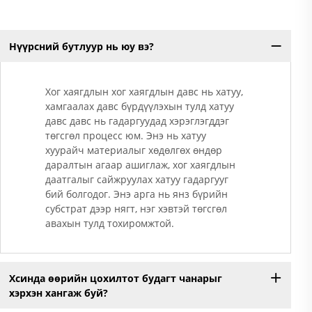
Нүүрсний бутлуур нь юу вэ?
Хог хаягдлын хог хаягдлын давс нь хатуу,
хамгаалах давс бүрдүүлэхын тулд хатуу
давс давс нь гадаргуудад хэрэглэгддэг
төгсгөл процесс юм. Энэ нь хатуу
хуурайч материалыг хөдөлгөх өндөр
даралтын агаар ашиглаж, хог хаягдлын
даатгалыг сайжруулах хатуу гадаргууг
бий болгодог. Энэ арга нь янз бүрийн
субстрат дээр нягт, нэг хэвтэй төгсгөл
авахын тулд тохиромжтой.
Хсинда өөрийн цохилтот будагт чанарыг
хэрхэн хангаж буй?