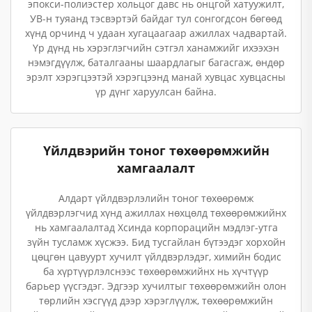
эпокси-полиэстер хольцог давс нь онцгой хатуужилт,
УВ-н туяанд тэсвэртэй байдаг тул сонгогдсон бөгөөд
хүнд орчинд ч удаан хугацаагаар ажиллах чадвартай.
Үр дүнд нь хэрэглэгчийн сэтгэл ханамжийг ихээхэн
нэмэгдүүлж, баталгааны шаардлагыг багасгаж, өндөр
эрэлт хэрэгцээтэй хэрэгцээнд манай хувцас хувцасны
үр дүнг харуулсан байна.
Үйлдвэрийн тоног төхөөрөмжийн
хамгаалалт
Алдарт үйлдвэрлэлийн тоног төхөөрөмж
үйлдвэрлэгчид хүнд ажиллах нөхцөлд төхөөрөмжийнх
нь хамгаалалтад Хсинда корпорацийн мэдлэг-утга
зүйн тусламж хүсжээ. Бид тусгайлан бүтээдэг хорхойн
цөцгөн цавуурт хучилт үйлдвэрлэдэг, химийн бодис
ба хүртүүрлэлснээс төхөөрөмжийнх нь хүчтүүр
барьер үүсгэдэг. Эдгээр хучилтыг төхөөрөмжийн олон
төрлийн хэсгүүд дээр хэрэглүүлж, төхөөрөмжийн