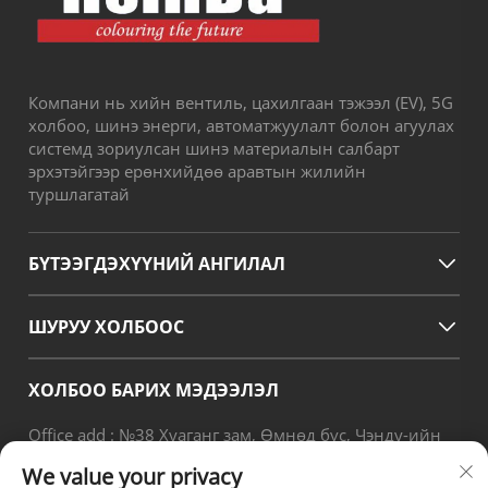
Компани нь хийн вентиль, цахилгаан тэжээл (EV), 5G
холбоо, шинэ энерги, автоматжуулалт болон агуулах
системд зориулсан шинэ материалын салбарт
эрхэтэйгээр ерөнхийдөө аравтын жилийн
туршлагатай
БҮТЭЭГДЭХҮҮНИЙ АНГИЛАЛ
ШУРУУ ХОЛБООС
ХОЛБОО БАРИХ МЭДЭЭЛЭЛ
Office add : №38 Хуаганг зам, Өмнөд бүс, Чэнду-ийн
орчин үеийн үйлдвэрлэлийн боомт, Писян, Чэнду,
We value your privacy