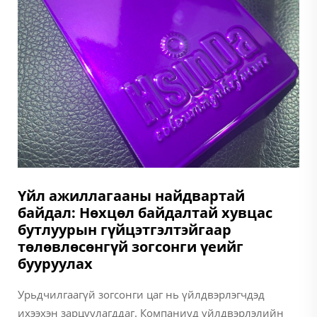
Үйл ажиллагааны найдвартай
байдал: Нөхцөл байдалтай хувцас
бутлуурын гүйцэтгэлтэйгаар
төлөвлөсөнгүй зогсонги үеийг
бууруулах
Урьдчилгаагүй зогсонги цаг нь үйлдвэрлэгчдэд
ихээхэн зарцуулагддаг. Компаниуд үйлдвэрлэлийн