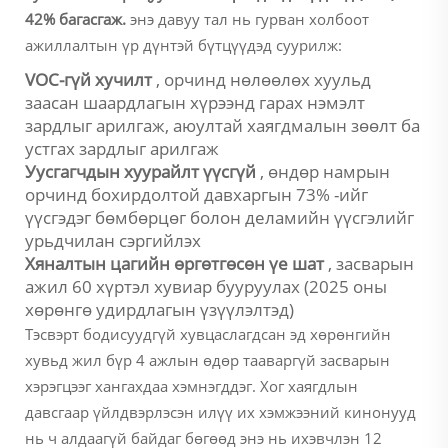
42% багасгаж.
энэ давуу тал нь гурван холбоот
ажиллалтын үр дүнтэй бүтцүүдэд суурилж:
VOC-гүй хучилт
, орчинд нөлөөлөх хуульд
заасан шаардлагын хүрээнд гарах нэмэлт
зардлыг арилгаж, аюултай хаягдмалын зөөлт ба
устгах зардлыг арилгаж
Уусгагчдын хуурайлт үүсгүй
, өндөр намрын
орчинд бохирдолтой давхаргын 73% -ийг
үүсгэдэг бөмбөрцөг болон деламийн үүсгэлийг
урьдчилан сэргийлэх
Хяналтын цагийн өргөтгөсөн үе шат
, засварын
ажил 60 хүртэл хувиар бууруулах (2025 оны
хөрөнгө удирдлагын үзүүлэлтэд)
Тэсвэрт бодисуудгүй хувцаслагдсан эд хөрөнгийн
хувьд жил бүр 4 ажлын өдөр тааваргүй засварын
хэрэгцээг хангахдаа хэмнэгддэг. Хог хаягдлын
давсгаар үйлдвэрлэсэн илүү их хэмжээний кинонууд
нь ч алдаагүй байдаг бөгөөд энэ нь ихэвчлэн 12