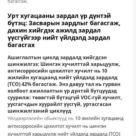
багасгаж.
Урт хугацааны зардал үр дүнтэй
бүтэц: Засварын зардлыг багасгаж,
дахин хийгдэх ажилд зардал
үүсгүйгээр нийт үйлдэлд зардал
багасгах
Ашиглалтын циклд зардалд хийгдсэн
шинжилгээ: Шингэн хучилттай харьцуулж,
антисорросийн цохилтот хучилт нь 10
жилийн хугацаанд нийт үйлдэлд зардалд
(TCO) 42% багасгаж. Энэ давуу тал нь гурван
холбоот ажиллалтын үр дүнтэй бүтцүүдэд
суурилж: төвөгтэй бүтэцгүй VOC-гүй хучилт,
уусгагчдын хуурайлт үүсгүй, уртасгасан
шинжилгээний циклүүд
Үйлдвэрлэлийн обьектүүд нь
10 жилийн хугацаанд
антисорросийн цохилтот хучилт нь шингэн
хучилттой харьцуулж нийт үйлдэлд зардалд (TCO)