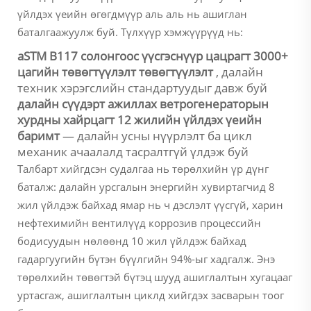
үйлдэх үеийн өгөгдмүүр аль аль нь ашиглан
баталгаажуулж буй. Түлхүүр хэмжүүрүүд нь:
aSTM B117 солонгоос үүсгэснүүр цацрагт 3000+
цагийн төвөгтүүлэлт төвөгтүүлэлт
, далайн
техник хэрэгслийн стандартуудыг давж буй
далайн сүүдэрт ажиллах ветрогенераторын
хурдны хайрцагт 12 жилийн үйлдэх үеийн
баримт
— далайн усны нүүрлэлт ба цикл
механик ачаалалд тасралтгүй үлдэж буй
Талбарт хийгдсэн судалгаа нь төрөлхийн үр дүнг
баталж: далайн урсгалын энергийн хувиртагчид 8
жил үйлдэж байхад ямар нь ч дэслэлт үүсгүй, харин
нефтехимийн вентилүүд коррозив процессийн
бодисуудын нөлөөнд 10 жил үйлдэж байхад
гадаргуугийн бүтэн бүүлгийн 94%-ыг хадгалж. Энэ
төрөлхийн төвөгтэй бүтэц шууд ашиглалтын хугацааг
уртасгаж, ашиглалтын циклд хийгдэх засварын тоог