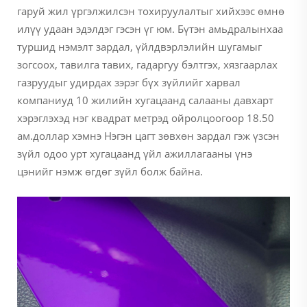
гаруй жил үргэлжилсэн тохируулалтыг хийхээс өмнө
илүү удаан эдэлдэг гэсэн үг юм. Бүтэн амьдралынхаа
туршид нэмэлт зардал, үйлдвэрлэлийн шугамыг
зогсоох, тавилга тавих, гадаргуу бэлтгэх, хязгаарлах
газруудыг удирдах зэрэг бүх зүйлийг харвал
компаниуд 10 жилийн хугацаанд салааны давхарт
хэрэглэхэд нэг квадрат метрэд ойролцоогоор 18.50
ам.доллар хэмнэ Нэгэн цагт зөвхөн зардал гэж үзсэн
зүйл одоо урт хугацаанд үйл ажиллагааны үнэ
цэнийг нэмж өгдөг зүйл болж байна.