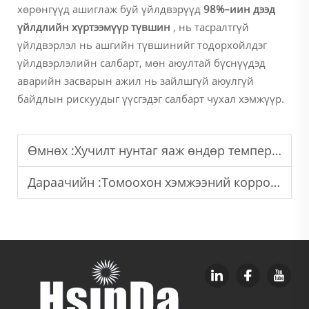
хөрөнгүүд ашиглаж буй үйлдвэрүүд
98%–иин дээд
үйлдлийн хүртээмүүр түвшин
, нь тасралтгүй
үйлдвэрлэл нь ашгийн түвшинийг тодорхойлдэг
үйлдвэрлэлийн салбарт, мөн аюултай бүснүүдэд
аварийн засварын ажил нь зайлшгүй аюулгүй
байдлын рискуудыг үүсгэдэг салбарт чухал хэмжүүр.
Өмнөх :
Хучилт нунтаг яаж өндөр температурт үйлдвэрлэлийн үйл ажиллагаанд үзүүлэлт өгч байна?
Дараачийн :
Томоохон хэмжээний коррозийн хамгаалалтад зориулж итгэлт цахилгааны будагт хэрхэн итгэлт будаг тодорхойлох вэ