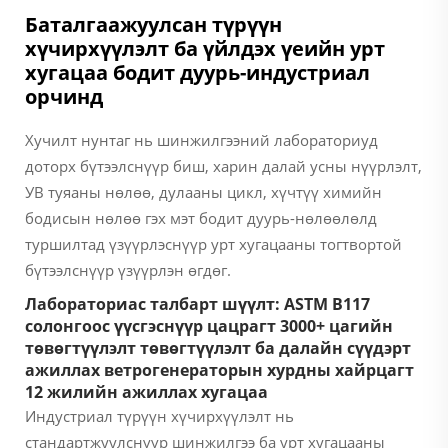
Баталгаажуулсан түрүүн
хүчирхүүлэлт ба үйлдэх үеийн урт
хугацаа бодит дуурь-индустриал
орчинд
Хучилт нунтаг нь шинжилгээний лабораториуд
доторх бүтээлснүүр биш, харин далай усны нүүрлэлт,
УВ туяаны нөлөө, дулааны цикл, хүчтүү химийн
бодисын нөлөө гэх мэт бодит дуурь-нөлөөлөлд
туршилтад үзүүрлэснүүр урт хугацааны тогтвортой
бүтээлснүүр үзүүрлэн өгдөг.
Лабораториас талбарт шүүлт: ASTM B117
солонгоос үүсгэснүүр цацрагт 3000+ цагийн
төвөгтүүлэлт төвөгтүүлэлт ба далайн сүүдэрт
ажиллах ветрогенераторын хурдны хайрцагт
12 жилийн ажиллах хугацаа
Индустриал түрүүн хүчирхүүлэлт нь
стандартжуулснүүр шинжилгээ ба урт хугацааны