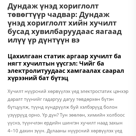
Дундаж үнэд хориглолт
төвөгтүүр чадвар: Дундаж
үнэд хориглолт хийн хучилт
бусад хувилбаруудаас яагаад
илүү үр дүнтүүн вэ
Цахилгаан статик аргаар хучилт ба
нягт хучилтын үүсгэл: Чийг ба
электролитуудаас хамгаалах саарал
хүрээний бат бүтэц
Хучилт нүүрсний хөрвүүлэх үед электростатик цэнхэр
даралт түүнийг гадаргуу дагуу төвдөрхөн бүтэн
бүтцүүлж, түүнд хүндрүүлж буй хэлбэрүүд болон
үзүүрүүд орно. Үр дүн? Тун зөөлөн, химийн холбоос
үүснэ, түүнчлэн ердийн шингэн хучилт наад захын
4–10 дахин зүүн. Дулааны нүүрсний хөрвүүлэх үед