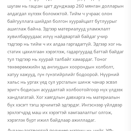
шугам нь гацсан цагт дунджаар 260 мянган долларын
алдагдал хүлээх боломжтой. Тийм ч учраас олон
байгууллага шийдэл болгон хуурайцалт бутлуурыг
ашиглаж байна. Эдгээр материалууд уламжлалт
хувилбаруудаас илүү найдвартай байдаг учир
тэдгээр нь тийм ч их алдаа гаргадаггүй. Эдгээр хог нь
статик цахилгаан хэрэглэж, гадаргуудад баттай байдаг
тул тэдгээр нь хуурай талбайг хамардаг. Тоног
төхөөрөмжийн эд ангиудын хоорондын холболт,
хатуу хажууд, гүн гүнзгийрлийг бодоорой. Нүүрний
хальс нь ургах үед сул урсгалын шинж чанар эсвэл
эригч бодисын асуудалтай холбоотойгоор нүх үлдээх
хандлагатай. Хог хаягдлын давхарга нь материалын
бүх хэсэгт тэгш эрчимтэй эдгэрдэг. Ингэснээр үйлдвэр
эрхлэгчдэд маш их хэрэгтэй хамгаалалтыг олгож,
хэрэглэх бүрт ижил байдлаар ажилладаг.
Дулаан-тогтвортой полимер матриц нь чийг, УФ-