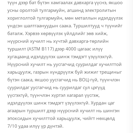
түүн дээр бат бүтэн хамгаалах давхарга үүснэ, якшоо
усны оролтой тулгармуйн, агшинд электролитын
хориглолтой тулгармуйн, мөн металлын идэлдүүлэх
үндсэн шалтгаануудын саака. Туршилтууд ч түүнийг
баталж. Хэрвээ хөрвүүлэх үйлдлийг зөв хийж,
нүүрсний хучилт нь хүчтэй давхарга-төрлийн
туршилт (ASTM B117) дээр 4000 цагаас илүү
хугацаанд идэлдүүлэх шинж тэмдэгт үзүүлэхгүй.
Нүүрсний хучилт нь уусгагчид суурилдаг хучилттой
харьцуулж, газрын хүндрүүлж буй жижиг трещиныг
бүтэн саака, якшоо уусгагчид нь ВОЦ-гүй, түүнчлэн
суурилдаг уусгагчид нь суурилдаг сул цэгүүд
үүсгэхгүй, түүнчлэн хүртэл хагарал үүсгэж,
идэлдүүлэх шинж тэмдэгт үзүүлэхгүй. Хурдан цаг
агаарын туршилт дээр нүүрсний хучилт нь шингэн
эпоксидын хучилттой харьцуулж, чийгт нөхцөлд
7/10 удаа илүү үр дүнтэй.