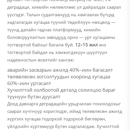
деградаци, химийн нөлөөллөөс үл дайралдах саарал
үүсгэдэг. Талын судалгаанууд нь хамгаалах бүтцэд
хадгалагдах хугацаа түүний төдийлүүн нөхцөлд —
түүнд далайн гаднах платформууд, химийн
боловсруулалтын заводууд орно — урт хугацааны
тогтвортой байхыг баталж буй.
12–15 жил
энэ
тогтвортой байдал нь хэмжигдэхүүн шүүлтүүн
надёжностын өсөлтийг хангаж:
аварийн засварын ажилд 40%–иин багасалт
төлөвлөсөн зогсолтуудын хооронд хугацаа
60%–иин уртасалт
Хучилттой холбоотой деталд солилцоо бараг
түүнүүн бүтэн дуусалт
Доод давхарга деградацийн урьдчилан тохиолдохыг
саарал хүчтнүүр хориглодэг, иймд төлөвлөсөн ажилд
хүртэлх хугацаа тодорхой тодорхой бөглөрөн,
үйлдлийн хүртээмүүр бүтэн хадгалагдаж. Хучилттой