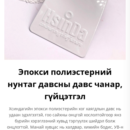
Эпокси полиэстерний
нунтаг давсны давс чанар,
гүйцэтгэл
Хсиндагийн эпокси полиэстерийн хог хаягдлын давс нь
удаан эдэлгээтэй, гоо сайхны онцгой хослолтойгоор янз
бүрийн хэрэглээний хувьд тэргүүлэх шийдэл болж
онцлогтой. Манай хувцас нь халдвар, химийн бодис, УВ-н