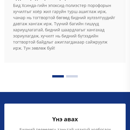
Бид Хсинда-гийн эпоксид-полиэстер порофорын
хучилтыг хоёр жил гаруйн турш ашиглаж ирж,
чанар нь тогтвортой бөгөөд бидний хүлээлтүүдийг
давтаж хангаж ирж. Түүний багийн гишүүд
хариуцлагатай, бидний шаардлагыг хангахад
зориулагдаж, хучилт нь бидний бүтээдийн
тогтвортой байдлыг ажиглагдакаар сайжруулж
ирж. Тун зөвлөж буй!
Үнэ авах
Бидний төлөөлөгч таньтай удахгүй холбогдох