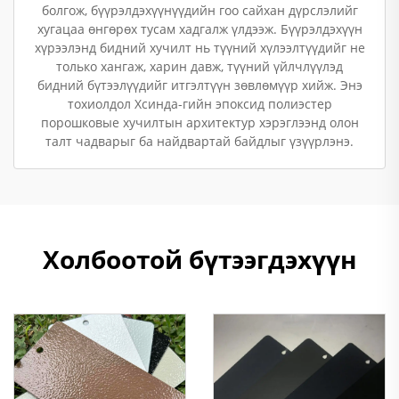
болгож, бүүрэлдэхүүнүүдийн гоо сайхан дүрслэлийг
хугацаа өнгөрөх тусам хадгалж үлдээж. Бүүрэлдэхүүн
хүрээлэнд бидний хучилт нь түүний хүлээлтүүдийг не
только хангаж, харин давж, түүний үйлчлүүлэд
бидний бүтээлүүдийг итгэлтүүн зөвлөмүүр хийж. Энэ
тохиолдол Хсинда-гийн эпоксид полиэстер
порошковые хучилтын архитектур хэрэглээнд олон
талт чадварыг ба найдвартай байдлыг үзүүрлэнэ.
Холбоотой бүтээгдэхүүн