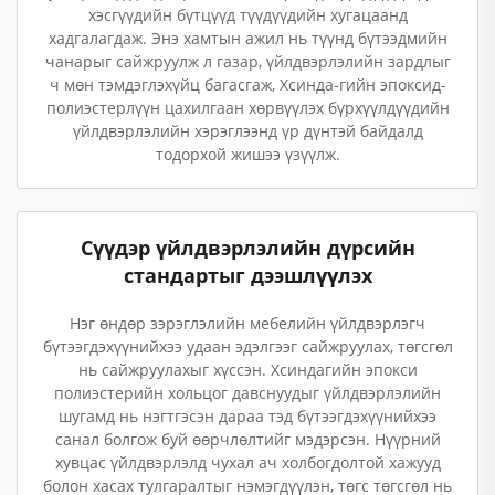
хэсгүүдийн бүтцүүд түүдүүдийн хугацаанд
хадгалагдаж. Энэ хамтын ажил нь түүнд бүтээдмийн
чанарыг сайжруулж л газар, үйлдвэрлэлийн зардлыг
ч мөн тэмдэглэхүйц багасгаж, Хсинда-гийн эпоксид-
полиэстерлүүн цахилгаан хөрвүүлэх бүрхүүлдүүдийн
үйлдвэрлэлийн хэрэглээнд үр дүнтэй байдалд
тодорхой жишээ үзүүлж.
Сүүдэр үйлдвэрлэлийн дүрсийн
стандартыг дээшлүүлэх
Нэг өндөр зэрэглэлийн мебелийн үйлдвэрлэгч
бүтээгдэхүүнийхээ удаан эдэлгээг сайжруулах, төгсгөл
нь сайжруулахыг хүссэн. Хсиндагийн эпокси
полиэстерийн хольцог давснуудыг үйлдвэрлэлийн
шугамд нь нэгтгэсэн дараа тэд бүтээгдэхүүнийхээ
санал болгож буй өөрчлөлтийг мэдэрсэн. Нүүрний
хувцас үйлдвэрлэлд чухал ач холбогдолтой хажууд
болон хасах тулгаралтыг нэмэгдүүлэн, төгс төгсгөл нь