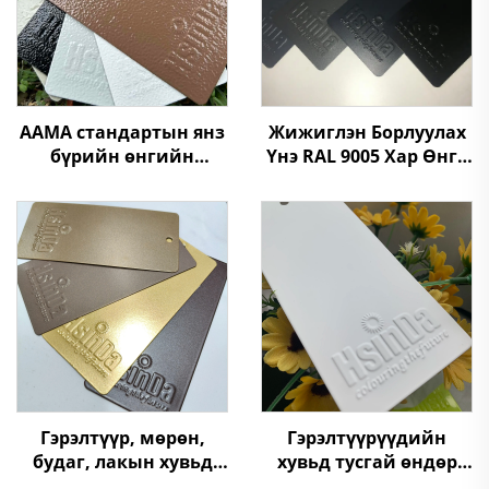
Жижиглэн Борлуулах
AAMA стандартын янз
Үнэ RAL 9005 Хар Өнгө
бүрийн өнгийн
Хатуулаг Ширэм
чимэглэлт гичтэй
Текстур Бат бөх Нунтаг
цахилсан будаг,
Будаг
цахилсан хучилт
цахилсан
хамгаалалтын
шүүгээнд зориулсан
Гэрэлтүүр, мөрөн,
Гэрэлтүүрүүдийн
будаг, лакын хувьд
хувьд тусгай өндөр
зөвхөн үйлдвэрлэсэн
отражение (96%)-тэй