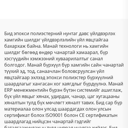
өндөр чанарын
цахиурлангийн
холбогч металлын
давхарга. Гайхалтай
нүүрт үйлдэх,
отражение чадвар
шархлаас
төвөгтүүшгүй
Бид эпокси полиэстерний нунтаг давс үйлдвэрлэх
эпоксид-полиэстер
хамгийн шилдэг үйлдвэрлэлийн үйл явцтайгаа
цацрагт тоосон будаг
бахархаж байна. Манай технологи нь хамгийн
шилдэг бөгөөд өндөр чанартай хамаарал, бүр
хэсгүүдийн хэмжээний хуваарилалтыг санал
болгодог. Манай бүрхүүл бүр хамгийн сайн чанартай
түүхий эд, тод, санаачлан боловсруулсан үйл
явцтайгаар эхлээд эпокси полиэстер бүрхүүлний
шаардлагыг хангасан хог хаягдлыг бүрдүүлнэ. Манай
ERP менежментийн бүрэн бүтэн системийг ашиглаж,
бүх үйл явцыг хянах, удирдах, чанар, цаг хугацааны
хяналтын тулд бүх мөчлөгт хяналт тавих. Бид сар бүр
материалаа олон улсад шаардагдах олон улсын
сертификат болох ISO9001 болон CE сертификатын
шаардлагад нийцсэн чанартай гэдгийг
баталгаажуулахын тулд цуврал үнэлгээ хийдэг. Бид