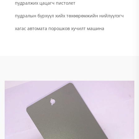
пудралжих цацагч пистолет
пудралын бүрхүүл хийх төхөөрөмжийн нийлүүлэгч
хагас автомата порошков хучилт машина