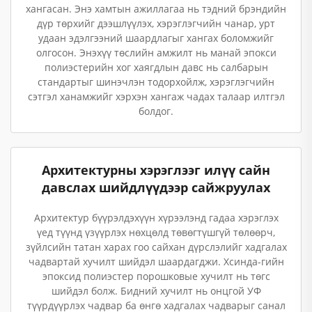
хангасан. Энэ хамтын ажиллагаа нь тэдний брэндийн
дүр төрхийг дээшлүүлэх, хэрэглэгчийн чанар, урт
удаан эдэлгээний шаардлагыг хангах боломжийг
олгосон. Энэхүү төслийн амжилт нь манай эпокси
полиэстерийн хог хаягдлын давс нь салбарын
стандартыг шинэчлэн тодорхойлж, хэрэглэгчийн
сэтгэл ханамжийг хэрхэн хангаж чадах талаар илтгэл
болдог.
Архитектурны хэрэглээг илүү сайн
давслах шийдлүүдээр сайжруулах
Архитектур бүүрэлдэхүүн хүрээлэнд гадаа хэрэглэх
үед түүнд үзүүрлэх нөхцөлд төвөгтүшгүй төлөөрч,
зүйлсийн татан харах гоо сайхан дүрслэлийг хадгалах
чадвартай хучилт шийдэл шаардагджи. Хсинда-гийн
эпоксид полиэстер порошковые хучилт нь төгс
шийдэл болж. Бидний хучилт нь онцгой УФ
түүрдүүрлэх чадвар ба өнгө хадгалах чадварыг санал