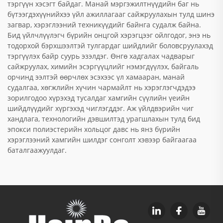
тэргүүн хэсэгт байдаг. Манай мэргэжилтнүүдийн баг нь
бүтээгдэхүүнийхээ үйл ажиллагааг сайжруулахын тулд шинэ
загвар, хэрэглээний техникүүдийг байнга судалж байна.
Бид үйлчлүүлэгч бүрийн онцгой хэрэгцээг ойлгодог, энэ нь
тодорхой бэрхшээлтэй тулгардаг шийдлийг боловсруулахэд
тэргүүлэх байр суурь эзэлдэг. Өнгө хадгалах чадварыг
сайжруулах, химийн эсэргүүцлийг нэмэгдүүлэх, байгаль
орчинд ээлтэй өөрчлөх эсэхээс үл хамааран, манай
судалгаа, хөгжлийн хүчин чармайлт нь хэрэглэгчдэдээ
зорилгодоо хүрэхэд тусалдаг хамгийн сүүлийн үеийн
шийдлүүдийг хүргэхэд чиглэгддэг. Аж үйлдвэрийн чиг
хандлага, технологийн дэвшилтэд урагшлахын тулд бид
эпокси полиэстерийн хольцог давс нь янз бүрийн
хэрэглээний хамгийн шилдэг сонголт хэвээр байгаагаа
баталгаажуулдаг.