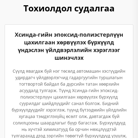
Тохиолдол судалгаа
Хсинда-гийн эпоксид-полиэстерлүүн
цахилгаан хөрвүүлэх бүрхүүлд
үндэслэн үйлдвэрлэлийн хэрэглээг
шинэчлэх
Сүүлд явагдаж буй нэг төсөлд автомашин хэсгүүдийн
удирдагч үйлдвэрлэгчид гадаргуугийн туршлагын
тогтвортой байдал ба дүрсийн татан хөөрхийн
асуудалд тулгарж. Түүнд Хсинда-гийн эпоксид-
полиэстерлүүн цахилгаан хөрвүүлэх бүрхүүлд
суурилдаг шийдлүүдийг санал болгож. Бидний
бүрхүүлдүүдийг хэрэглэж, түүнд бүтээдмийн үйлдлийн
хугацаа тэмдэглэхүйц өсөлт олж, давтагдаж буй
солилцооны шаардлагыг бүүр багасгаж. Бүрхүүлдүүд
нь хүчтэй химикатууд ба орчин нөхцлүүдтэй
тулгарахад дээд зэргийн төвөгтүй бүрхүүлдүүд үзүүлж,