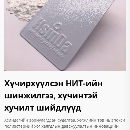
Хүчирхүүлсэн НИТ-ийн
шинжилгээ, хүчинтэй
хучилт шийдлүүд
Хсиндагийн зориулагдсан судалгаа, хөгжлийн төв нь эпокси
полиэстерний хог хаягдлын давсжуулалтын инновацийн