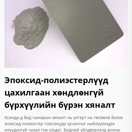
Эпоксид-полиэстерлүүд
цахилгаан хөндлөнгүй
бүрхүүлийн бүрэн хяналт
Хсинда-д бид чанарын хяналт нь үлгэрт нь төсөөлж болох
эпоксид-полиэстер тоосонцор хучилтыг нийлүүлэхдээ
илүүдүнгүй чухал гэж үзэдүг. Бидний үйлдвэрлэлд анхны