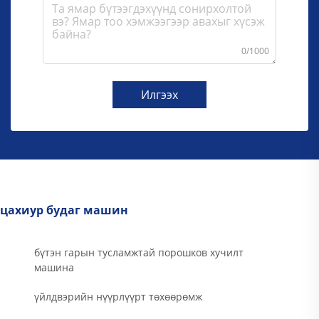
0/1000
Илгээх
цахиур будаг машин
бүтэн гарын тусламжтай порошков хучилт
машина
үйлдвэрийн нүүрлүүрт төхөөрөмж