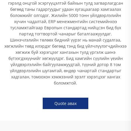
гэрэлд онцгой эсэргүүцэлтэй байхын тулд загварлагдсан
бөгөөд таны гадаргуудыг удаан хугацаагаар хамгаалах
боломжийг олгодог. Жилийн 5000 тонн үйлдвэрлэлийн
хүчин чадалтай, ERP менежментийн системийнхээ
тусламжтайгаар Европын стандартад нийцсэн бид бүх
партид тогтвортой чанарыг баталгаажуулдаг.
Шинэчлэлийн төлөөх бидний үүрэг нь манай судалгаа,
хөгжлийн төвд илэрдэг бөгөөд тэнд бид үйлчлүүлэгчдийнхээ
хөгжиж буй хэрэгцээг хангахын тулд үргэлж шинэ
бүтээгдэхүүнийг хөгжүүлдэг. Бид хамгийн сүүлийн үеийн
үйлдвэрлэлийн байгууламжуудтай, түүний дотор 8 том
үйлдвэрлэлийн шугамтай, өндөр чанартай стандартыг
хадгалан, томоохон хэмжээний эрэлт хэрэгцээг хангах
боломжтой.
Quote авах