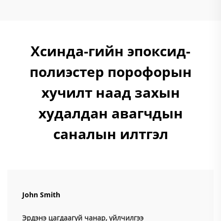
Хсинда-гийн эпоксид-
полиэстер порофорын
хучилт наад захын
худалдан авагчдын
саналын илтгэл
John Smith
Эрдэнэ цагдаагүй чанар, үйлчилгээ