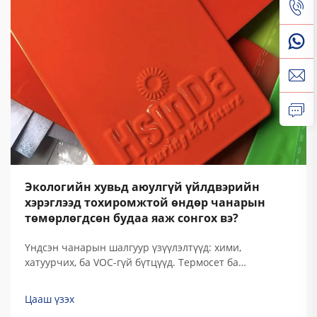
Экологийн хувьд аюулгүй үйлдвэрийн
хэрэглээд тохиромжтой өндөр чанарын
төмөрлөгдсөн будаа яаж сонгох вэ?
Үндсэн чанарын шалгуур үзүүлэлтүүд: хими,
хатуурчих, ба VOC-гүй бүтцүүд. Термосет ба
термопластик: үйлдвэрлэлийн туршлагад төвөгтэй
нөхцөлд түүнд тохирох полимер химийн бүрдэл.
Цааш үзэх
Термосет полимер хатуурчих үед тогтмол хөндлөн