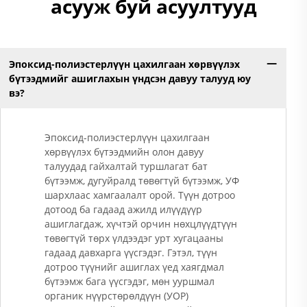
асууж буй асуултууд
Эпоксид-полиэстерлүүн цахилгаан хөрвүүлэх
бүтээдмийг ашиглахын үндсэн давуу талууд юу
вэ?
Эпоксид-полиэстерлүүн цахилгаан
хөрвүүлэх бүтээдмийн олон давуу
талуудад гайхалтай туршлагат бат
бүтээмж, дугуйралд төвөгтүй бүтээмж, УФ
шархлаас хамгаалалт орой. Түүн дотроо
дотоод ба гадаад ажилд илүүдүүр
ашиглагдаж, хүчтэй орчин нөхцлүүдтүүн
төвөгтүй төрх үлдээдэг урт хугацааны
гадаад давхарга үүсгэдэг. Гэтэл, түүн
дотроо түүнийг ашиглах үед хаягдмал
бүтээмж бага үүсгэдэг, мөн ууршмал
органик нүүрстөрөлдүүн (УОР)