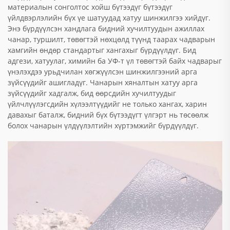
материалын сонголтос хойш бүтээдүг бүтээдүг
үйлдвэрлэлийн бүх үе шатуудад хатуу шинжилгээ хийдүг.
Энэ бүрдүүлсэн хандлага бидний хучилтуудын ажиллах
чанар, туршилт, төвөгтэй нөхцөлд түүнд таарах чадварын
хамгийн өндөр стандартыг хангахыг бүрдүүлдүг. Бид
адгези, хатуулаг, химийн ба УФ-т үл төвөгтэй байх чадварыг
үнэлэхдээ урьдчилан хөгжүүлсэн шинжилгээний арга
зүйсүүдийг ашигладүг. Чанарын хяналтын хатуу арга
зүйсүүдийг хадгалж, бид өөрсдийн хучилтуудыг
үйлчлүүлэгсдийн хүлээлтүүдийг не только хангах, харин
давахыг баталж, бидний бүх бүтээдүгт үлгэрт нь төсөөлж
болох чанарын үлдүүлэлтийн хүртэмжийг бүрдүүлдүг.