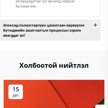
ялгаруулдэггүй тул орчинд найрсаг
бүтээмж юм.
Эпоксид-полиэстерлүүн цахилгаан хөрвүүлэх
бүтээдмийн ашиглалтын процессын хэрхэн
явагддаг вэ?
Холбоотой нийтлэл
15
Jan