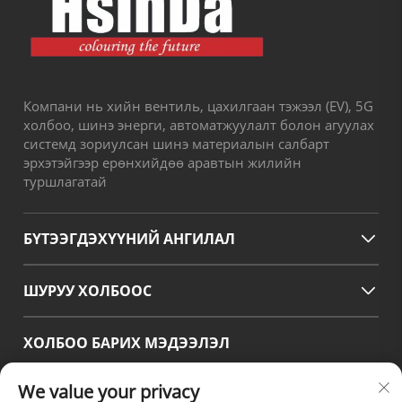
Компани нь хийн вентиль, цахилгаан тэжээл (EV), 5G
холбоо, шинэ энерги, автоматжуулалт болон агуулах
системд зориулсан шинэ материалын салбарт
эрхэтэйгээр ерөнхийдөө аравтын жилийн
туршлагатай
БҮТЭЭГДЭХҮҮНИЙ АНГИЛАЛ
ШУРУУ ХОЛБООС
ХОЛБОО БАРИХ МЭДЭЭЛЭЛ
Office add : №38 Хуаганг зам, Өмнөд бүс, Чэнду-ийн
We value your privacy
орчин үеийн үйлдвэрлэлийн боомт, Писян, Чэнду,