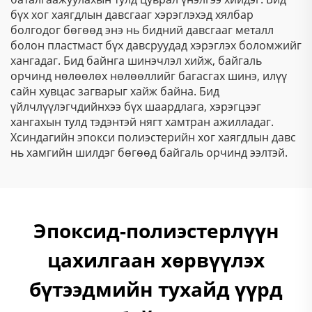
бүх хог хаягдлын давсгааг хэрэглэхэд хялбар
болгодог бөгөөд энэ нь бидний давсгааг металл
болон пластмаст бүх давсруудад хэрэглэх боломжийг
хангадаг. Бид байнга шинэчлэл хийж, байгаль
орчинд нөлөөлөх нөлөөллийг багасгах шинэ, илүү
сайн хувцас загварыг хайж байна. Бид
үйлчлүүлэгчдийнхээ бүх шаардлага, хэрэгцээг
хангахын тулд тэдэнтэй нягт хамтран ажилладаг.
Хсиндагийн эпокси полиэстерийн хог хаягдлын давс
нь хамгийн шилдэг бөгөөд байгаль орчинд ээлтэй.
Эпоксид-полиэстерлүүн
цахилгаан хөрвүүлэх
бүтээдмийн тухайд үүрд