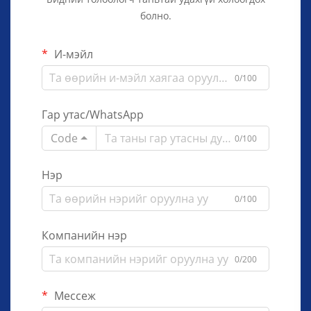
болно.
И-мэйл
0/100
Гар утас/WhatsApp
Code
0/100
Нэр
0/100
Компанийн нэр
0/200
Мессеж