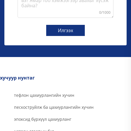
0/1000
Илгээх
хучуур нунтаг
тефлон цахиурлангийн хучин
пескоструйлж ба цахиурлангийн хучин
эпоксид бүрхүүл цахиурланг