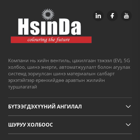
Компани нь хийн вентиль, цахилгаан тэжээл (EV), 5G
холбоо, шинэ энерги, автоматжуулалт болон агуулах
системд зориулсан шинэ материалын салбарт
эрхэтэйгээр ерөнхийдөө аравтын жилийн
туршлагатай
БҮТЭЭГДЭХҮҮНИЙ АНГИЛАЛ
ШУРУУ ХОЛБООС