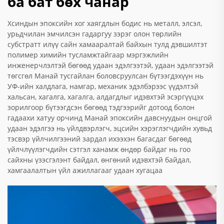
ба бат бөх чанар
Хсиндын эпоксийн хог хаягдлын бодис нь металл, элсэл,
урьдчилан эмчилсэн гадаргуу зэрэг олон төрлийн
субстратт илүү сайн хамааралтай байхын тулд дэвшилтэт
полимер химийн тусламжтайгаар мэргэжлийн
инженерчлэлтэй бөгөөд удаан эдэлгээтэй, удаан эдэлгээтэй
төгсгөл Манай тусгайлан боловсруулсан бүтээгдэхүүн нь
УФ-ийн халдлага, намгар, механик эдэлбэрээс үүдэлтэй
хальсан, хагалга, хагалга, алдагдлыг идэвхтэй эсэргүүцэх
зорилгоор бүтээгдсэн бөгөөд тэдгээрийг дотоод болон
гадаахи хатуу орчинд Манай эпоксийн давснуудын онцгой
удаан эдэлгээ нь үйлдвэрлэгч, эцсийн хэрэглэгчдийн хувьд
тэсвэр үйлчилгээний зардал ихээхэн багасдаг бөгөөд
үйлчлүүлэгчдийн сэтгэл ханамж өндөр байдаг нь гоо
сайхны үзэсгэлэнт байдал, өнгөний идэвхтэй байдал,
хамгаалалтын үйл ажиллагааг удаан хугацаа