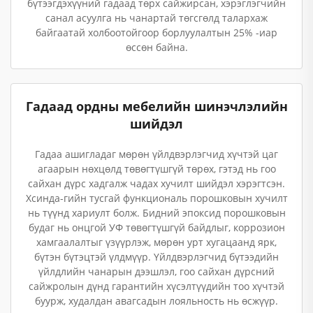
бүтээгдэхүүний гадаад төрх сайжирсан, хэрэглэгчийн
санал асуулга нь чанартай төгсгөлд талархаж
байгаатай холбоотойгоор борлуулалтын 25% -иар
өссөн байна.
Гадаад ордны мебелийн шинэчлэлийн
шийдэл
Гадаа ашигладаг мөрөн үйлдвэрлэгчид хүчтэй цаг
агаарын нөхцөлд төвөгтүшгүй төрөх, гэтэд нь гоо
сайхан дүрс хадгалж чадах хучилт шийдэл хэрэгтсэн.
Хсинда-гийн тусгай функциональ порошковын хучилт
нь түүнд хариулт болж. Бидний эпоксид порошковын
будаг нь онцгой УФ төвөгтүшгүй байдлыг, коррозион
хамгаалалтыг үзүүрлэж, мөрөн урт хугацаанд ярк,
бүтэн бүтэцтэй үлдмүүр. Үйлдвэрлэгчид бүтээдийн
үйлдлийн чанарын дээшлэл, гоо сайхан дүрсний
сайжролын дүнд гарантийн хүсэлтүүдийн тоо хүчтэй
буурж, худалдан авагсадын лояльность нь өсжүүр.