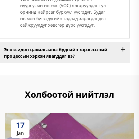
нүүрсусын нөгөөс (VOC) ялгаруулдаг тул
орчинд найрсаг бүрхүүл үүсгэдүг. Будаг
нь мөн бүтээдүгийн гадаад харагдацдыг
сайжруулдуг хөвсгөр дүрс үүсгэдүг.
Эпоксидон цахилгааны будгийн хэрэглээний
процессын хэрхэн явагддаг вэ?
Холбоотой нийтлэл
17
Jan