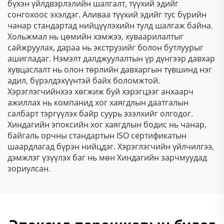
бүхэн үйлдвэрлэлийн шалгалт, түүхий эдийг
сонгохоос эхэлдэг. Аливаа түүхий эдийг тус бүрийн
чанар стандартад нийцүүлэхийн тулд шалгаж байна.
Хольжмал нь цөмийн хэмжээ, хуваарилалтыг
сайжруулах, дараа нь экструзийг болон бутлуурыг
ашигладаг. Нэмэлт далджуулалтын үр дүнгээр давхар
хувцаслалт нь олон төрлийн давхаргын түвшинд нэг
адил, бүрэлдэхүүнтэй байх боломжтой.
Хэрэглэгчийнхээ хөгжиж буй хэрэгцээг анхаарч
ажиллах нь компанид хог хаягдлын даатгалын
салбарт тэргүүлэх байр суурь эзэлхийг олгодог.
Хиндагийн эпоксийн хог хаягдлын бодис нь чанар,
байгаль орчны стандартын ISO сертификатын
шаардлагад бүрэн нийцдэг. Хэрэглэгчийн үйлчилгээ,
дэмжлэг үзүүлэх баг нь мөн Хиндагийн зарчмуудад
зориулсан.