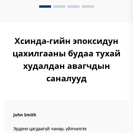
Хсинда-гийн эпоксидун
цахилгааны будаа тухай
худалдан авагчдын
саналууд
John Smith
Эрдэнэ цагдаагүй чанар, үйлчилгээ