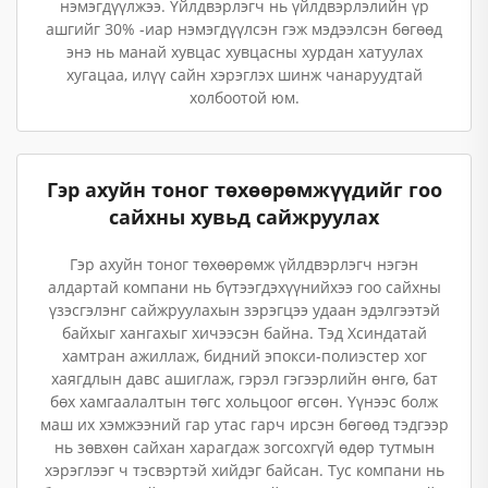
нэмэгдүүлжээ. Үйлдвэрлэгч нь үйлдвэрлэлийн үр
ашгийг 30% -иар нэмэгдүүлсэн гэж мэдээлсэн бөгөөд
энэ нь манай хувцас хувцасны хурдан хатуулах
хугацаа, илүү сайн хэрэглэх шинж чанаруудтай
холбоотой юм.
Гэр ахуйн тоног төхөөрөмжүүдийг гоо
сайхны хувьд сайжруулах
Гэр ахуйн тоног төхөөрөмж үйлдвэрлэгч нэгэн
алдартай компани нь бүтээгдэхүүнийхээ гоо сайхны
үзэсгэлэнг сайжруулахын зэрэгцээ удаан эдэлгээтэй
байхыг хангахыг хичээсэн байна. Тэд Хсиндатай
хамтран ажиллаж, бидний эпокси-полиэстер хог
хаягдлын давс ашиглаж, гэрэл гэгээрлийн өнгө, бат
бөх хамгаалалтын төгс хольцоог өгсөн. Үүнээс болж
маш их хэмжээний гар утас гарч ирсэн бөгөөд тэдгээр
нь зөвхөн сайхан харагдаж зогсохгүй өдөр тутмын
хэрэглээг ч тэсвэртэй хийдэг байсан. Тус компани нь