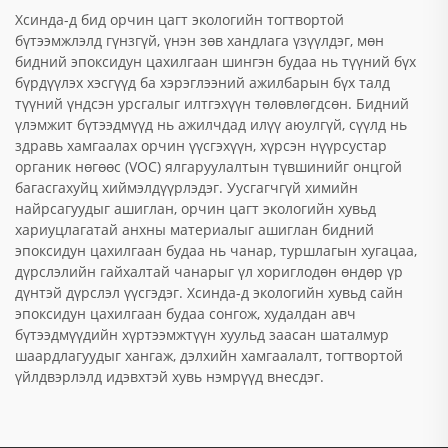
Хсинда-д бид орчин цагт экологийн тогтвортой
бүтээмжлэлд гүнзгүй, үнэн зөв хандлага үзүүлдэг, мөн
бидний эпоксидун цахилгаан шингэн будаа нь түүний бүх
бүрдүүлэх хэсгүүд ба хэрэглээний ажилбарын бүх талд
түүний үндсэн урсгалыг илтгэхүүн төлөвлөгдсөн. Бидний
үлэмжит бүтээдмүүд нь ажилчдад илүү аюулгүй, сүүлд нь
здравь хамгаалах орчин үүсгэхүүн, хүрсэн нүүрсустар
органик нөгөөс (VOC) ялгаруулалтын түвшинийг онцгой
багасгахуйц хиймэлдүүрлэдэг. Уусгагчгүй химийн
найрсагуудыг ашиглан, орчин цагт экологийн хувьд
хариуцлагатай анхны материалыг ашиглан бидний
эпоксидун цахилгаан будаа нь чанар, туршлагын хугацаа,
дүрслэлийн гайхалтай чанарыг үл хориглодөн өндөр үр
дүнтэй дүрслэл үүсгэдэг. Хсинда-д экологийн хувьд сайн
эпоксидун цахилгаан будаа сонгож, худалдан авч
бүтээдмүүдийн хүртээмжтүүн хуульд заасан шаталмур
шаардлагуудыг хангаж, дэлхийн хамгаалалт, тогтвортой
үйлдвэрлэлд идэвхтэй хувь нэмрүүд внесдэг.