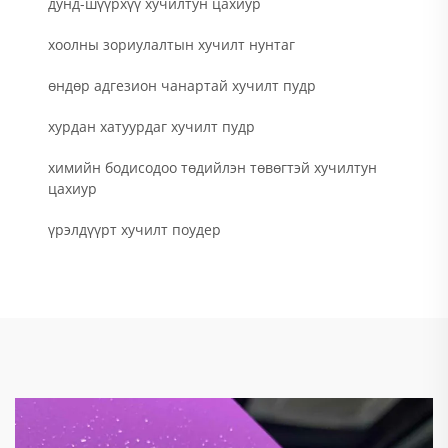
дунд-шүүрхүү хучилтун цахиур
хоолны зориулалтын хучилт нунтаг
өндөр адгезион чанартай хучилт пудр
хурдан хатуурдаг хучилт пудр
химийн бодисодоо төдийлэн төвөгтэй хучилтун
цахиур
үрэлдүүрт хучилт поудер