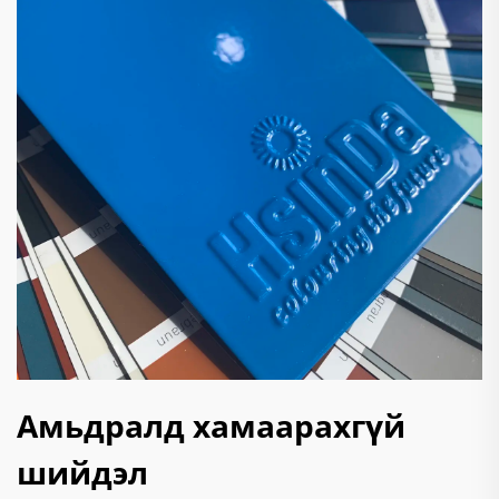
Амьдралд хамаарахгүй
шийдэл