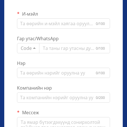
И-мэйл
0/100
Гар утас/WhatsApp
Code
0/100
Нэр
0/100
Компанийн нэр
0/200
Мессеж