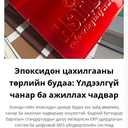
Эпоксидон цахилгааны
төрлийн будаа: Үлдээлгүй
чанар ба ажиллах чадвар
Хсинда-гийн эпоксидун цахиур будаа зах зүйд өвөрмөц
чанар ба ажиллах чадвараар онцлогтой. Бидний бүтээдүүр
Европын стандартуудын дагуу хөгжүүлсэн ERP удирдлагын
систем ба цифровой MES үйлдвэрлэлийн системд