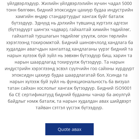
үйлдвэрлэдүүр. Жилийн үйлдвэрлэлийн хүчин чадал 5000
тонн бөлгөөн, бидний эпоксидун цахиур будаа индустрийн
хамгийн өндөр стандартуудыг хангаж буйг баталж
бүтээдүүр. Эднүүд нь дэлхийн түвшинд хүртэлх адгези
(бүтээдүүрт шингэх чадвар), гайхалтай химийн төдийлөг,
гайхалтай туршлагын төдийлөг үзүүлж, олон төрлийн
хэрэглээнд тохиромжтой. Бидний шиновчлолд хандлага ба
худалдан авагчдын хангалтад хандлаганы үүрэг бидний та
нарын хүлээж буй зүйл нь зөвхөн бүтээдүүр биш, харин та
нарын шаардлагад тохируулж бүтээдүүр. Та нарын
индустрийн хэрэглээнд эсвэл сүүлчийн гоо сайхны хүрдүүрт
эпоксидун цахиур будаа шаардлагатай бол, Хсинда та
нарын хүлээж буй зүйл нь функциональность ба визуал
татан сайхан хослолыг хангаж бүтээдүүр. Бидний ISO9001
ба CE сертификатууд бидний будааны чанар ба аюулгүй
байдлыг нэмж баталж, та нарын худалдан авах шийдвэрт
тайван сэтгэл үүсгэж бүтээдүүр.
Quote авах