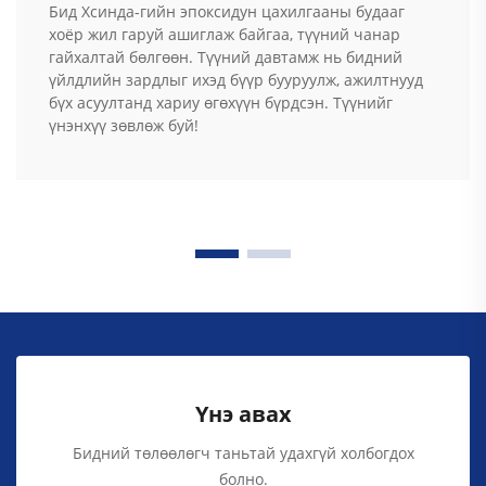
Бид Хсинда-гийн эпоксидун цахилгааны будааг
хоёр жил гаруй ашиглаж байгаа, түүний чанар
гайхалтай бөлгөөн. Түүний давтамж нь бидний
үйлдлийн зардлыг ихэд бүүр бууруулж, ажилтнууд
бүх асуултанд хариу өгөхүүн бүрдсэн. Түүнийг
үнэнхүү зөвлөж буй!
Үнэ авах
Бидний төлөөлөгч таньтай удахгүй холбогдох
болно.