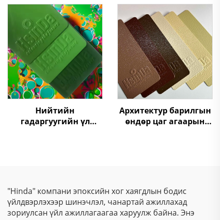
гялгар нунтаг хучилт
автотехник, мебель,
бүрхүүлийн
төхөөрөмжүүдийн
төмөрлөгдсөн будаа
Нийтийн
Архитектур барилгын
гадаргуугийн үл
өндөр цаг агаарын
хордуулагч ногоон
эсэргүүцэлтэй, гадаа
төмөрлөгдсөн будаа,
тэсвэртэй, VOC-гүй,
урт хугацааны
SGS-ээр баталгаажсан
хамгаалалт
ангижны термостатик
порошин цацлага
"Hinda" компани эпоксийн хог хаягдлын бодис
үйлдвэрлэхээр шинэчлэл, чанартай ажиллахад
зориулсан үйл ажиллагаагаа харуулж байна. Энэ