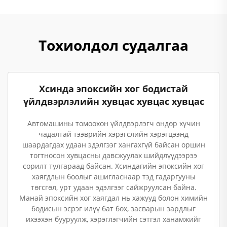
Тохиолдол судалгаа
Хсинда эпоксийн хог бодистай
үйлдвэрлэлийн хувцас хувцас хувцас
Автомашины томоохон үйлдвэрлэгч өндөр хүчин
чадалтай тээврийн хэрэгслийн хэрэгцээнд
шаардагдах удаан эдэлгээг хангахгүй байсан оршин
тогтносон хувцасны давсжуулах шийдлүүдээрээ
сорилт тулгараад байсан. Хсиндагийн эпоксийн хог
хаягдлын боолыг ашигласнаар тэд гадаргууны
төгсгөл, урт удаан эдэлгээг сайжруулсан байна.
Манай эпоксийн хог хаягдал нь хажууд болон химийн
бодисын эсрэг илүү бат бөх, засварын зардлыг
ихээхэн бууруулж, хэрэглэгчийн сэтгэл ханамжийг