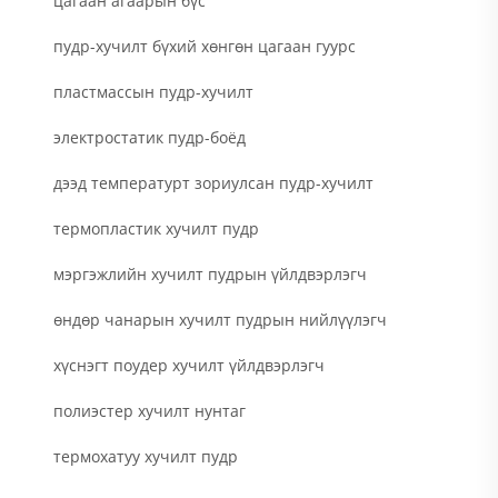
цагаан агаарын бүс
пудр-хучилт бүхий хөнгөн цагаан гуурс
пластмассын пудр-хучилт
электростатик пудр-боёд
дээд температурт зориулсан пудр-хучилт
термопластик хучилт пудр
мэргэжлийн хучилт пудрын үйлдвэрлэгч
өндөр чанарын хучилт пудрын нийлүүлэгч
хүснэгт поудер хучилт үйлдвэрлэгч
полиэстер хучилт нунтаг
термохатуу хучилт пудр