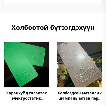
Холбоотой бүтээгдэхүүн
Харанхуйд гялалзах
Холбогдсон металлик
электростатик
шампань алтан перл
шүрших ногоон
машин будаа,