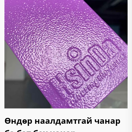
Өндөр наалдамтгай чанар