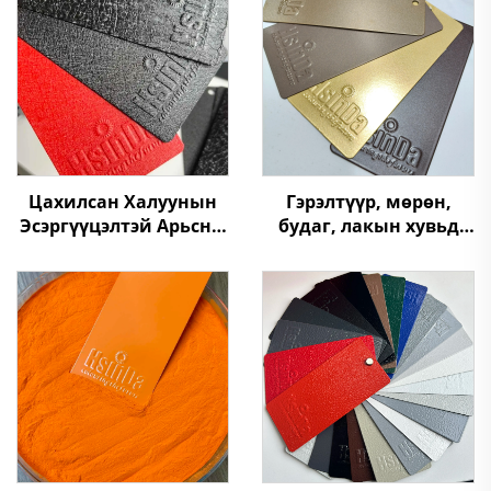
Цахилсан Халуунын
Гэрэлтүүр, мөрөн,
Эсэргүүцэлтэй Арьсны
будаг, лакын хувьд
Бүтэцтэй, Гадаргын
зөвхөн үйлдвэрлэсэн
Хамгаалалтын
өндөр чанарын
Нунтаг, Зуслангийн
холбогч металлын
Салбарт, Автомашинд
нүүрт үйлдэх,
Ашиглах
шархлаас
төвөгтүүшгүй
эпоксид-полиэстер
цацрагт тоосон будаг