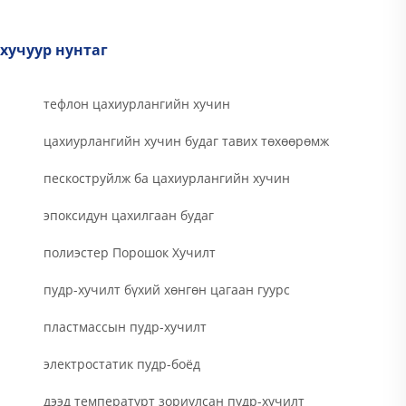
хучуур нунтаг
тефлон цахиурлангийн хучин
цахиурлангийн хучин будаг тавих төхөөрөмж
пескоструйлж ба цахиурлангийн хучин
эпоксидун цахилгаан будаг
полиэстер Порошок Хучилт
пудр-хучилт бүхий хөнгөн цагаан гуурс
пластмассын пудр-хучилт
электростатик пудр-боёд
дээд температурт зориулсан пудр-хучилт