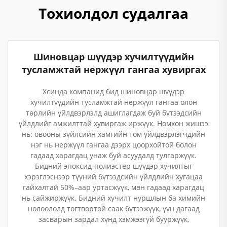
Тохиолдол судалгаа
Шиновцар шүүдэр хучилтүүдийн
тусламжтай нержүүл гангаа хувиргах
Хсинда компанид бид шиновцар шүүдэр
хучилтүүдийн тусламжтай нержүүл гангаа олон
төрлийн үйлдвэрлэлд ашиглагдаж буй бүтээдсийн
үйлдлийг амжилттай хувиргаж иржүүк. Номхон жишээ
нь: овооны зүйлсийн хамгийн том үйлдвэрлэгчдийн
нэг нь нержүүл гангаа дээрх цоорхойтой болон
гадаад харагдац унаж буй асуудалд тулгаржүүк.
Бидний эпоксид-полиэстер шүүдэр хучилтыг
хэрэглэснээр түүний бүтээдсийн үйлдлийн хугацаа
гайхалтай 50%–аар уртасжүүк, мөн гадаад харагдац
нь сайжиржүүк. Бидний хучилт нуршлын ба химийн
нөлөөлөлд тогтвортой саак бүтээжүүк, үүн дагаад
засварын зардал хүнд хэмжээгүй бууржүүк,