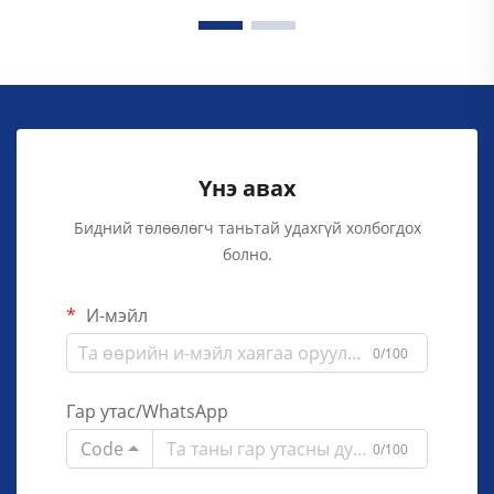
Үнэ авах
Бидний төлөөлөгч таньтай удахгүй холбогдох
болно.
И-мэйл
0/100
Гар утас/WhatsApp
Code
0/100