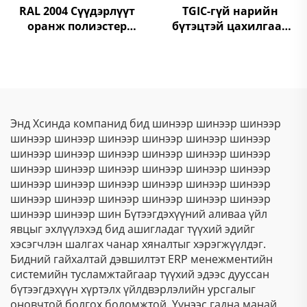
RAL 2004 Сүүдэрлүүт
TGIC-гүй нарийн
оранж полиэстер
бүтэцтэй цахилгаан
боорцог будаг,
статик төрөлдүүр
цахилгаан тавиур,
хуурай будаа, гофрот
шүүртүүр, металлын
текстурт полиэстер
бүтээл
будаа
Энд Хсинда компанид бид шинээр шинээр шинээр
шинээр шинээр шинээр шинээр шинээр шинээр
шинээр шинээр шинээр шинээр шинээр шинээр
шинээр шинээр шинээр шинээр шинээр шинээр
шинээр шинээр шинээр шинээр шинээр шинээр
шинээр шинээр шинээр шинээр шинээр шинээр
шинээр шинээр шин Бүтээгдэхүүний аливаа үйл
явцыг эхлүүлэхэд бид ашигладаг түүхий эдийг
хэсэгчлэн шалгах чанар хяналтыг хэрэгжүүлдэг.
Бидний гайхалтай дэвшилтэт ERP менежментийн
системийн тусламжтайгаар түүхий эдээс дууссан
бүтээгдэхүүн хүртэлх үйлдвэрлэлийн урсгалыг
оновчтой болгох боломжтой. Үүнээс гадна манай