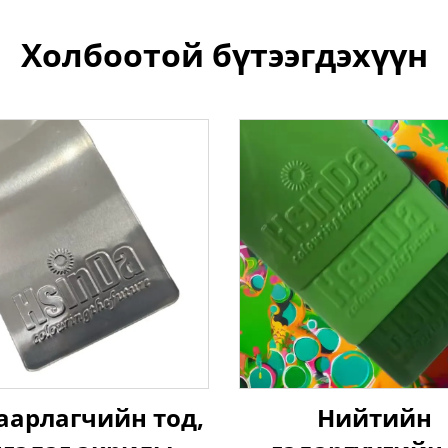
Холбоотой бүтээгдэхүүн
аарлагчийн тод,
Нийтийн