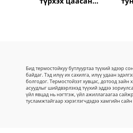
түрхэх цаасан
ту
давсны өртөг нь
ца
хямд, янз бүрийн
түр
текстуртай
х
Бид термостойкуу бутлууртаа түүхий эдээр со
байдаг. Тэд илүү их сахилга, илүү удаан эдэл
болгодог. Термостойзэт хувцас, дотоод зайн 
асуудлыг шийдвэрлэхэд түүхий эддээ зориулс
үйл явцад нь нэгтгэж, үйл ажиллагаагаа сайж
тусламжтайгаар хэрэглэгчдэдээ хамгийн сайн 