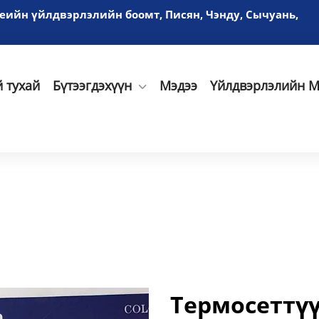
үеийн үйлдвэрлэлийн боомт, Писян, Чэнду, Сычуань,
 тухай
Бүтээгдэхүүн
Мэдээ
Үйлдвэрлэлийн М
Термосеттү