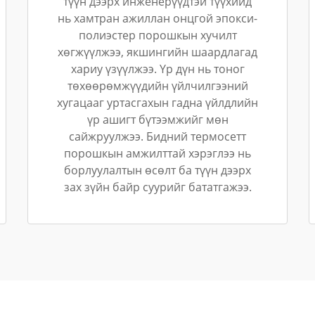
түүн дээрх инженерүүдтэй түүхийд
нь хамтран ажиллан онцгой эпокси-
полиэстер порошкын хучилт
хөгжүүлжээ, якшингийн шаардлагад
хариу үзүүлжээ. Үр дүн нь тоног
төхөөрөмжүүдийн үйлчилгээний
хугацааг уртасгахын гадна үйлдлийн
үр ашигт бүтээмжийг мөн
сайжруулжээ. Бидний термосетт
порошкын амжилттай хэрэглээ нь
борлуулалтын өсөлт ба түүн дээрх
зах зүйн байр суурийг бататгажээ.