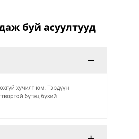
даж буй асуултууд
өхгүй хучилт юм. Тэрдүүн
гтвортой бүтэц бүхий