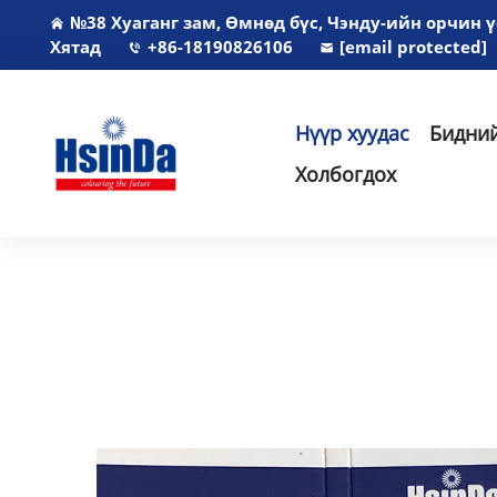
№38 Хуаганг зам, Өмнөд бүс, Чэнду-ийн орчин 
Хятад
+86-18190826106
[email protected]
Нүүр хуудас
Бидний
Холбогдох