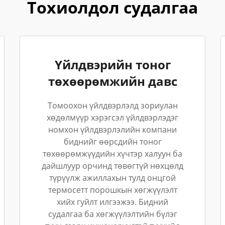
Тохиолдол судалгаа
Үйлдвэрийн тоног
төхөөрөмжийн давс
Томоохон үйлдвэрлэлд зориулан
хөдөлмүүр хэрэгсэл үйлдвэрлэдэг
номхон үйлдвэрлэлийн компани
биднийг өөрсдийн тоног
төхөөрөмжүүдийн хүчтэр халуун ба
дайшлуур орчинд төвөгтүй нөхцөлд
түрүүлж ажиллахын тулд онцгой
термосетт порошкын хөгжүүлэлт
хийх гуйлт илгээжээ. Бидний
судалгаа ба хөгжүүлэлтийн бүлэг