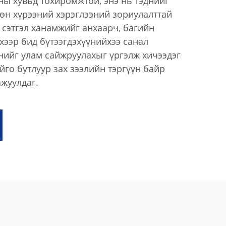
хны хувьд тохиромжтой, энэ нь тэднийг
өн хүрээний хэрэглээний зориулалттай
 сэтгэл ханамжийг анхаарч, багийн
ээр бид бүтээгдэхүүнийхээ санал
нийг улам сайжруулахыг үргэлж хичээдэг
го бутлуур зах зээлийн тэргүүн байр
ажуулдаг.