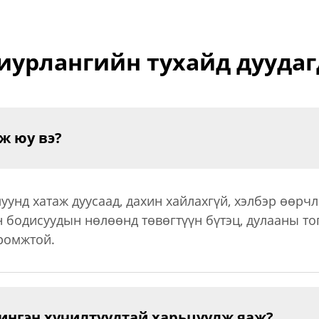
иурлангийн тухайд дуудаг
ж юу вэ?
уунд хатаж дуусаад, дахин хайлахгүй, хэлбэр өөрчл
н бодисуудын нөлөөнд төвөгтүүн бүтэц, дулааны то
иромжтой.
ингэн хучилтуудтай харьцуулж яаж?