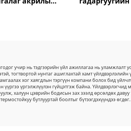
нгалаг акрилын
гадаргуугийн
хилгаан статик
хордуулагч но
хэц машинд авто
төмөрлөгдсөн б
эсгүүд болон
урт хугацаа
автомашин
хамгаалалт
хэсгүүдэд
зориулагдсан
нгодог учир нь тэдгээрийн үйл ажиллагаа нь уламжлалт у
гээтэй, тогтвортой нунтаг ашиглахтай хамт үйлдвэрлэлийн
хамгаалах хог хаягдлын тэргүүн компани болох бид үйлчл
ан үүргээ үргэлжлүүлэн гүйцэтгэж байна. Үйлдвэрлэгчид
руулж, халуун цэврийн бодисын зах зээлд өрсөлдөх давуу
термостойкуу бутлууртай боолтыг бүтээгдэхүүндээ өгдөг.