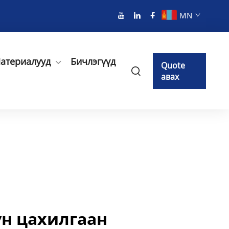
MN
атериалууд
Бичлэгүүд
Quote
авах
үн цахилгаан