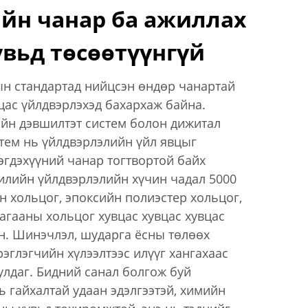
йн чанар ба ажиллах
вьд төсөөтүүнгүй
н стандартад нийцсэн өндөр чанартай
вцас үйлдвэрлэхэд бахархаж байна.
йн дэвшилтэт систем болон дижитал
тем нь үйлдвэрлэлийн үйл явцыг
эгдэхүүний чанар тогтвортой байх
илийн үйлдвэрлэлийн хүчин чадал 5000
н хольцог, эпоксийн полиэстер хольцог,
агааны хольцог хувцас хувцас хувцас
н. Шинэчлэл, шударга ёсны төлөөх
рэглэгчийн хүлээлтээс илүүг хангахаас
улдаг. Бидний санал болгож буй
ь гайхалтай удаан эдэлгээтэй, химийн