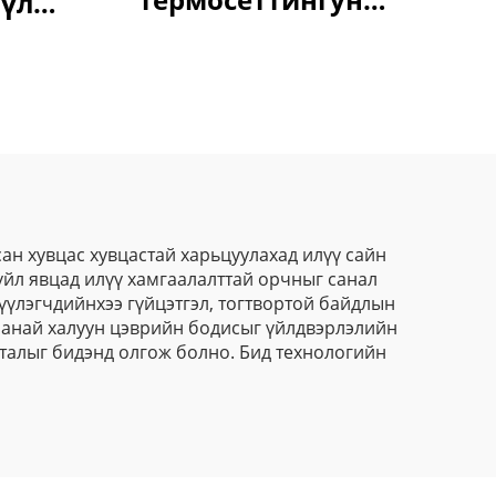
 үл
цахилгаан хөвөрт
гоон
бүрхүүл –
удаа,
Төдийнхүүр
ны
үндэсний ба
архитектур
хэрэглээнд зориулж
үүрдийн тогтвортой
сан хувцас хувцастай харьцуулахад илүү сайн
 үйл явцад илүү хамгаалалттай орчныг санал
бүрхүүл, ярк гадаад
үүлэгчдийнхээ гүйцэтгэл, тогтвортой байдлын
харагдац ба орчинд
 манай халуун цэврийн бодисыг үйлдвэрлэлийн
 талыг бидэнд олгож болно. Бид технологийн
нь хохиромгүй
хамгаалалт