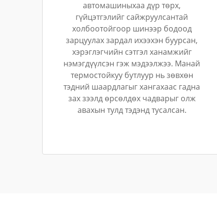
автомашиныхаа дүр төрх,
гүйцэтгэлийг сайжруулсантай
холбоотойгоор шинээр бодоод
зарцуулах зардал ихээхэн буурсан,
хэрэглэгчийн сэтгэл ханамжийг
нэмэгдүүлсэн гэж мэдээлжээ. Манай
термостойкуу бутлуур нь зөвхөн
тэдний шаардлагыг хангахаас гадна
зах зээлд өрсөлдөх чадварыг олж
авахын тулд тэдэнд тусалсан.