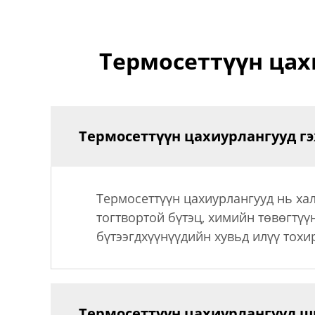
Термосеттүүн цах
Термосеттүүн цахиурлангууд гэ
Термосеттүүн цахиурлангууд нь хал
тогтвортой бүтэц, химийн төвөгтүү
бүтээгдхүүнүүдийн хувьд илүү тох
Термосеттүүн цахиурлангууд ш