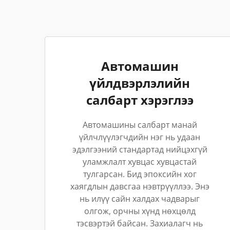
Автомашин
үйлдвэрлэлийн
салбарт хэрэглээ
Автомашины салбарт манай
үйлчлүүлэгчдийн нэг нь удаан
эдэлгээний стандартад нийцэхгүй
уламжлалт хувцас хувцастай
тулгарсан. Бид эпоксийн хог
хаягдлын давсгаа нэвтрүүллээ. Энэ
нь илүү сайн халдах чадварыг
олгож, орчны хүнд нөхцөлд
тэсвэртэй байсан. Захиалагч нь