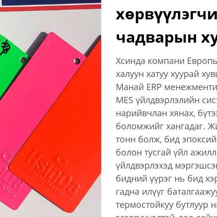
хөрвүүлэгчи
чадварын ху
Хсинда компани Европы
халуун хатуу хуурай ху
Манай ERP менежменти
MES үйлдвэрлэлийн сис
нарийвчлан хянах, бүтэ
боломжийг хангадаг. Ж
тонн болж, бид эпоксий
болон тусгай үйл ажилл
үйлдвэрлэхэд мэргэшсэ
бидний үүрэг нь бид хэ
гадна илүүг баталгаажу
термостойкуу бутлуур н