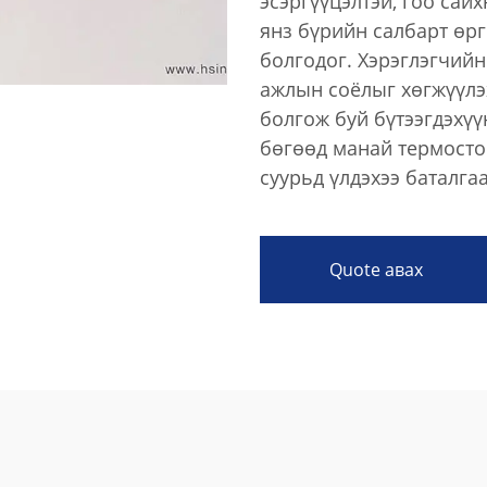
эсэргүүцэлтэй, гоо сай
янз бүрийн салбарт өрг
болгодог. Хэрэглэгчийн
ажлын соёлыг хөгжүүлэх
болгож буй бүтээгдэхүү
бөгөөд манай термостой
суурьд үлдэхээ баталга
Quote авах